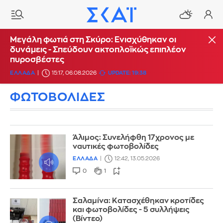
Μεγάλη φωτιά στη Σκύρο: Ενισχύθηκαν οι
δυνάμεις - Σπεύδουν ακτοπλοϊκώς επιπλέον
πυροσβέστες
ΕΛΛΑΔΑ
15:17, 06.08.2026
UPDATE: 19:38
ΦΩΤΟΒΟΛΙΔΕΣ
Άλιμος: Συνελήφθη 17χρονος με
ναυτικές φωτοβολίδες
ΕΛΛΑΔΑ
12:42, 13.05.2026
0
1
Σαλαμίνα: Κατασχέθηκαν κροτίδες
και φωτοβολίδες - 5 συλλήψεις
(Βίντεο)