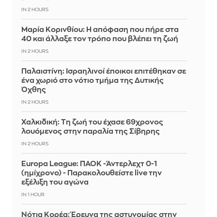
IN 2 HOURS
Μαρία Κορινθίου: Η απόφαση που πήρε στα
40 και άλλαξε τον τρόπο που βλέπει τη ζωή
IN 2 HOURS
Παλαιστίνη: Ισραηλινοί έποικοι επιτέθηκαν σε
ένα χωριό στο νότιο τμήμα της Δυτικής
Όχθης
IN 2 HOURS
Χαλκιδική: Τη ζωή του έχασε 69χρονος
λουόμενος στην παραλία της Σίβηρης
IN 2 HOURS
Europa League: ΠΑΟΚ -Άντερλεχτ 0-1
(ημίχρονο) - Παρακολουθείστε live την
εξέλιξη του αγώνα
IN 1 HOUR
Νότια Κορέα: Έρευνα της αστυνομίας στην