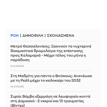
ΡΟΗ
ΔΗΜΟΦΙΛΗ
ΣΧΟΛΙΑΣΜΕΝΑ
Μετρό Θεσσαλονίκης: Ξεκινούν τα νυχτερινά
δοκιμαστικά δρομολόγια της επέκτασης
προς Καλαμαριά – Μέχρι τέλος του μήνα η
παράδοση
IN 2 HOURS
Στη Μαδρίτη για πάντα ο Βινίσιους: Ανανέωσε
με τη Ρεάλ μέχρι το καλοκαίρι του 2032
IN 2 HOURS
Συρία: Βόμβα εξερράγη σε λεωφορείο κοντά
στη Δαμασκό - 2 νεκροί και 13 τραυματίες
(Βίντεο)