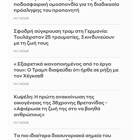
ποδοσφαιρική ομοσπονδία για τη διαδικασία
πρόσληψης του προπονητή
IN 1 HOUR
Σφοδρή σύγκρουση τραμ στη Γερμανία:
Τουλάχιστον 25 τραυματίες, 3 κινδυνεύουν
με τη ζωή τους
IN 1 HOUR
«Εξαιρετικά ικανοποιημένος από το έργο
του»: Ο Τραμπ διαψεύδει ότι ήρθε σε ρήξη με
τον Χέγκσεθ
IN 1 HOUR
Κυψέλη: Η πρώτη ανακοίνωση της
οικογένειας της 38χρονης Βρετανίδας -
«Αφιέρωσε τη ζωή της στο να βοηθά
ανθρώπους»
IN 1 HOUR
Tα πιο ιδιαίτερα διασυνοριακά σημεία του