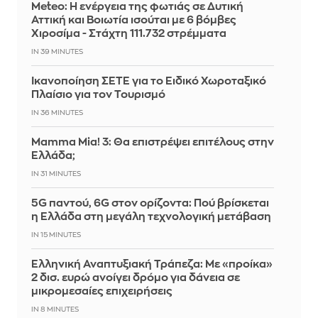
Meteo: Η ενέργεια της φωτιάς σε Δυτική
Αττική και Βοιωτία ισούται με 6 βόμβες
Χιροσίμα - Στάχτη 111.732 στρέμματα
IN 39 MINUTES
Ικανοποίηση ΣΕΤΕ για το Ειδικό Χωροταξικό
Πλαίσιο για τον Τουρισμό
IN 36 MINUTES
Mamma Mia! 3: Θα επιστρέψει επιτέλους στην
Ελλάδα;
IN 31 MINUTES
5G παντού, 6G στον ορίζοντα: Πού βρίσκεται
η Ελλάδα στη μεγάλη τεχνολογική μετάβαση
IN 15 MINUTES
Ελληνική Αναπτυξιακή Τράπεζα: Με «προίκα»
2 δισ. ευρώ ανοίγει δρόμο για δάνεια σε
μικρομεσαίες επιχειρήσεις
IN 8 MINUTES