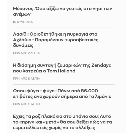
Μύκονος: Όσα αξίζει να γευτείς στο νησί των
ανέμων
IN 6 MINUTES
Λασίθι: Οριοθετήθηκε η πυρκαγιά στα
Αχλάδια - Παραμένουν πυροσβεστικές
δυνάμεις
ΠΡΙΝ ΑΠΌ 2 ΛΕΠΤΆ
Η διάσημη συνταγή ζυμαρικών της Zendaya
που λατρεύει ο Tom Holland
ΠΡΙΝ ΑΠΌ 8 ΛΕΠΤΆ
Όπου φύγει - φύγει: Πάνω από 56.000
επιβάτες αναχωρούν σήμερα από τα λιμάνια
ΠΡΙΝ ΑΠΌ 11 ΛΕΠΤΆ
Έχεις τα ροζ πλακάκια στο μπάνιο σου; Αυτό
το «πριν» και «μετά» θα σου δείξει πώς να τα
εκμεταλλευτείς χωρίς να τα αλλάξεις