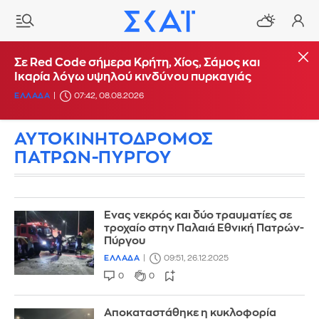
Σε Red Code σήμερα Κρήτη, Χίος, Σάμος και
Ικαρία λόγω υψηλού κινδύνου πυρκαγιάς
ΕΛΛΑΔΑ
07:42, 08.08.2026
ΑΥΤΟΚΙΝΗΤΟΔΡΟΜΟΣ
ΠΑΤΡΩΝ-ΠΥΡΓΟΥ
Ενας νεκρός και δύο τραυματίες σε
τροχαίο στην Παλαιά Εθνική Πατρών-
Πύργου
ΕΛΛΑΔΑ
09:51, 26.12.2025
0
0
Αποκαταστάθηκε η κυκλοφορία