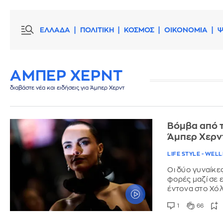
ΕΛΛΑΔΑ
ΠΟΛΙΤΙΚΗ
ΚΟΣΜΟΣ
ΟΙΚΟΝΟΜΙΑ
Ψ
ΑΜΠΕΡ ΧΕΡΝΤ
διαβάστε νέα και ειδήσεις για Άμπερ Χερντ
Βόμβα από τ
Άμπερ Χερντ
LIFE STYLE - WEL
Οι δύο γυναίκες
φορές μαζί σε 
έντονα στο Χόλ
1
66