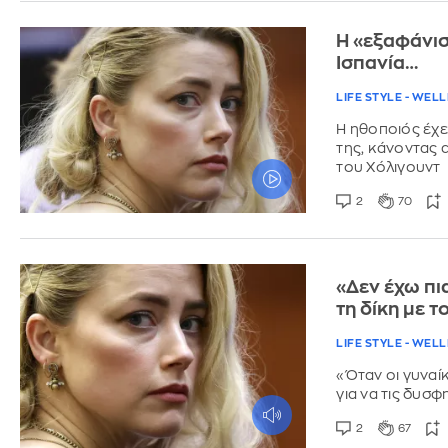
Η «εξαφάνισ
Ισπανία…
LIFE STYLE - WEL
Η ηθοποιός έχει
της, κάνοντας 
του Χόλιγουντ
2
70
«Δεν έχω πι
τη δίκη με τ
LIFE STYLE - WEL
«Όταν οι γυναί
για να τις δυσφ
2
67