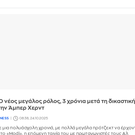
 Ο νέος μεγάλος ρόλος, 3 χρόνια μετά τη δικαστικ
την Άμπερ Χερντ
LNESS
08:38, 24.10.2025
ε μια πολυάσχολη χρονιά, με πολλά μεγάλα πρότζεκτ να έρχον
το «Modi», η επόμενη ταινία του με πρωταγωνιστές τους Αλ