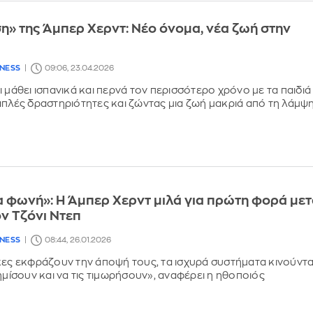
η» της Άμπερ Χερντ: Νέο όνομα, νέα ζωή στην
LNESS
09:06, 23.04.2026
 μάθει ισπανικά και περνά τον περισσότερο χρόνο με τα παιδιά
απλές δραστηριότητες και ζώντας μια ζωή μακριά από τη λάμψ
α φωνή»: Η Άμπερ Χερντ μιλά για πρώτη φορά με
ον Τζόνι Ντεπ
LNESS
08:44, 26.01.2026
κες εκφράζουν την άποψή τους, τα ισχυρά συστήματα κινούντα
ημίσουν και να τις τιμωρήσουν», αναφέρει η ηθοποιός