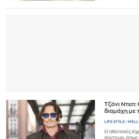
Τζόνι Ντεπ:
διαμάχη με 
LIFE STYLE - WEL
Ο ηθοποιός είχ
σύντομα, όπως 