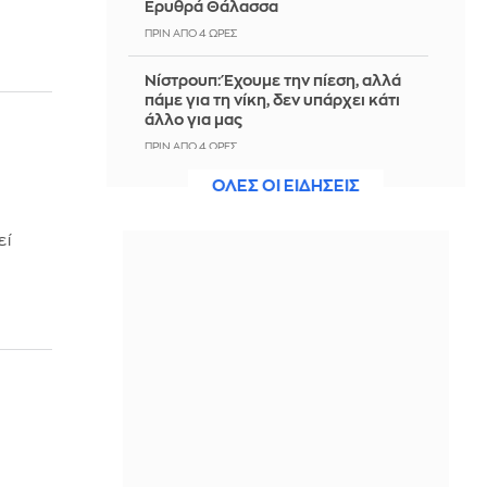
Ερυθρά Θάλασσα
ΠΡΙΝ ΑΠΌ 4 ΏΡΕΣ
Νίστρουπ: Έχουμε την πίεση, αλλά
πάμε για τη νίκη, δεν υπάρχει κάτι
άλλο για μας
ΠΡΙΝ ΑΠΌ 4 ΏΡΕΣ
ΟΛΕΣ ΟΙ ΕΙΔΗΣΕΙΣ
Άννα Πρέλεβιτς: Το τρυφερό
throwback βίντεο με την αδελφή της
να τραγουδούν Backstreet Boys
εί
ΠΡΙΝ ΑΠΌ 4 ΏΡΕΣ
Πυρκαγιά σε χαμηλή βλάστηση στην
περιοχή Σάνταλο, στην Κάρπαθο
ΠΡΙΝ ΑΠΌ 4 ΏΡΕΣ
Ο Παναθηναϊκός έπαθε στο ΟΑΚΑ,
καλείται να μάθει από αυτό και να
προκριθεί μέσω Βουλγαρίας - Δείτε
τα Highlights
ΠΡΙΝ ΑΠΌ 5 ΏΡΕΣ