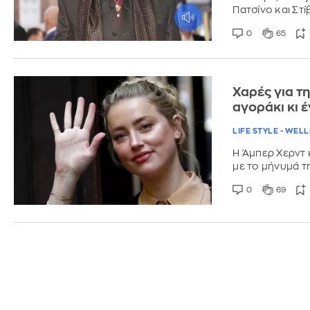
Πατσίνο και Στ
0
65
Χαρές για τ
αγοράκι κι 
LIFE STYLE - WEL
Η Άμπερ Χερντ κ
με το μήνυμά τη
0
69