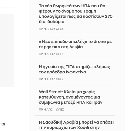
Τα νέα θωρηκτά των ΗΠΑ που θα
φέρουν το όνομα του Τραμπ
υπολογίζεται πως θα κοστίσουν 275
δισ. δολάρια
ΠΡΙΝ ΑΠΌ 3 ΏΡΕΣ
«Νέο επίπεδο απειλής» το drone με
εκρηκτικά στη Λειψία
ΠΡΙΝ ΑΠΌ 3 ΏΡΕΣ
Η ηγεσία της FIFA στηρίζει πλήρως
τον πρόεδρο Ινφαντίνο
ΠΡΙΝ ΑΠΌ 3 ΏΡΕΣ
Wall Street: Κλείσιμο χωρίς
κατεύθυνση, αναμένοντας μια
ή
συμφωνία μεταξύ ΗΠΑ και Ιράν
ΠΡΙΝ ΑΠΌ 4 ΏΡΕΣ
Η Σαουδική Αραβία μπορεί να σπάσει
ται
την κυριαρχία των Χούθι στην