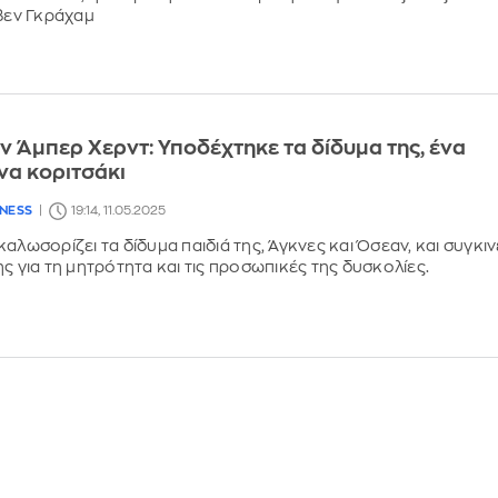
ίβεν Γκράχαμ
ην Άμπερ Χερντ: Υποδέχτηκε τα δίδυμα της, ένα
ένα κοριτσάκι
LNESS
19:14, 11.05.2025
αλωσορίζει τα δίδυμα παιδιά της, Άγκνες και Όσεαν, και συγκιν
ς για τη μητρότητα και τις προσωπικές της δυσκολίες.