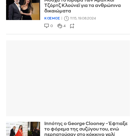
Μόσχα το ίδρυμα των Αμάλ και
Τζόρτζ Κλούνεϊ για τα ανθρώπινα
δικαιώματα
ΚΟΣΜΟΣ
11:15, 19.08.2024
0
4
Ιππότης ο George Clooney – Έφτιαξε
το φόρεμα της συζύγου του, ενώ
περπατούσαν στο κόκκινο χαλί