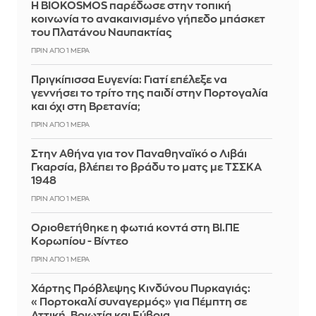
Η BIOKOSMOS παρέδωσε στην τοπική
κοινωνία το ανακαινισμένο γήπεδο μπάσκετ
του Πλατάνου Ναυπακτίας
ΠΡΙΝ ΑΠΌ 1 ΜΈΡΑ
Πριγκίπισσα Ευγενία: Γιατί επέλεξε να
γεννήσει το τρίτο της παιδί στην Πορτογαλία
και όχι στη Βρετανία;
ΠΡΙΝ ΑΠΌ 1 ΜΈΡΑ
Στην Αθήνα για τον Παναθηναϊκό ο Λιβάι
Γκαρσία, βλέπει το βράδυ το ματς με ΤΣΣΚΑ
1948
ΠΡΙΝ ΑΠΌ 1 ΜΈΡΑ
Οριοθετήθηκε η φωτιά κοντά στη ΒΙ.ΠΕ
Κορωπίου - Βίντεο
ΠΡΙΝ ΑΠΌ 1 ΜΈΡΑ
Χάρτης Πρόβλεψης Κινδύνου Πυρκαγιάς:
«Πορτοκαλί συναγερμός» για Πέμπτη σε
Αττική, Βοιωτία και Εύβοια