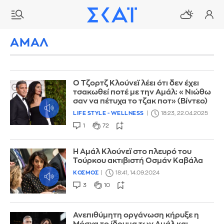
ΑΜΑΛ
Ο Τζορτζ Κλούνεϊ λέει ότι δεν έχει
τσακωθεί ποτέ με την Αμάλ: «Νιώθω
σαν να πέτυχα το τζακ ποτ» (Βίντεο)
LIFE STYLE - WELLNESS
18:23, 22.04.2025
1
72
Η Αμάλ Κλούνεϊ στο πλευρό του
Τούρκου ακτιβιστή Οσμάν Καβάλα
ΚΟΣΜΟΣ
18:41, 14.09.2024
3
10
Ανεπιθύμητη οργάνωση κήρυξε η