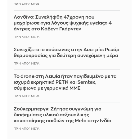
ΠΡΙΝ ΑΠΌ 1 ΜΈΡΑ
Λονδίνο: Συνελήφθη 47χρονη που
μαχαίρωσε «για λόγους ψυχικής υγείας» 4
άντρες στο Κόβεντ Γκάρντεν
ΠΡΙΝ ΑΠΌ 1 ΜΈΡΑ
Συνεχίζεται ο καύσωνας στην Αυστρία: Ρεκόρ
θερμοκρασίας για δεύτερη συνεχόμενη μέρα
ΠΡΙΝ ΑΠΌ 1 ΜΈΡΑ
Το drone στη Λειψία ήταν παγιδευμένο με τα
ισχυρά εκρηκτικά PETN και Semtex,
σύμφωνα με γερμανικά ΜΜΕ
ΠΡΙΝ ΑΠΌ 1 ΜΈΡΑ
Ζούκερμπεργκ: Ζήτησε συγγνώμη για
διαφημίσεις υλικού σεξουαλικής
κακοποίησης παιδιών της Meta στην Ινδία
ΠΡΙΝ ΑΠΌ 1 ΜΈΡΑ