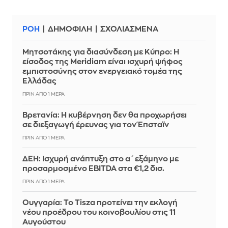
ΡΟΗ
ΔΗΜΟΦΙΛΗ
ΣΧΟΛΙΑΣΜΕΝΑ
Μητσοτάκης για διασύνδεση με Κύπρο: Η
είσοδος της Meridiam είναι ισχυρή ψήφος
εμπιστοσύνης στον ενεργειακό τομέα της
Ελλάδας
ΠΡΙΝ ΑΠΌ 1 ΜΈΡΑ
Βρετανία: Η κυβέρνηση δεν θα προχωρήσει
σε διεξαγωγή έρευνας για τον Έπσταϊν
ΠΡΙΝ ΑΠΌ 1 ΜΈΡΑ
ΔΕΗ: Ισχυρή ανάπτυξη στο α΄ εξάμηνο με
προσαρμοσμένο EBITDA στα €1,2 δισ.
ΠΡΙΝ ΑΠΌ 1 ΜΈΡΑ
Ουγγαρία: Το Tisza προτείνει την εκλογή
νέου προέδρου του κοινοβουλίου στις 11
Αυγούστου