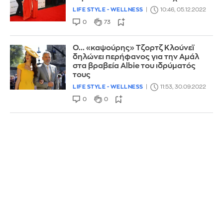
LIFE STYLE - WELLNESS
10:46, 05.12.2022
0
73
Ο... «καψούρης» Τζορτζ Κλούνεϊ
δηλώνει περήφανος για την Αμάλ
στα βραβεία Albie του ιδρύματός
τους
LIFE STYLE - WELLNESS
11:53, 30.09.2022
0
0