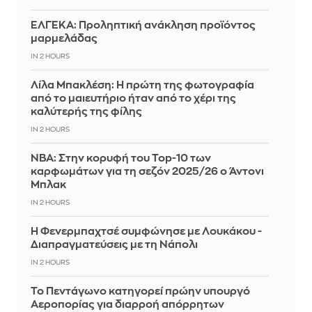
ΕΛΓΕΚΑ: Προληπτική ανάκληση προϊόντος
μαρμελάδας
IN 2 HOURS
Λίλα Μπακλέση: Η πρώτη της φωτογραφία
από το μαιευτήριο ήταν από το χέρι της
καλύτερής της φίλης
IN 2 HOURS
ΝΒΑ: Στην κορυφή του Top-10 των
καρφωμάτων για τη σεζόν 2025/26 ο Άντονι
Μπλακ
IN 2 HOURS
Η Φενερμπαχτσέ συμφώνησε με Λουκάκου -
Διαπραγματεύσεις με τη Νάπολι
IN 2 HOURS
Το Πεντάγωνο κατηγορεί πρώην υπουργό
Αεροπορίας για διαρροή απόρρητων