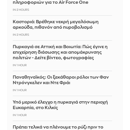
πληροφοριών για το Air Force One
IN 2 HOURS
Καστοριά: Βρέθηκε νεκρή μεγαλόσωμη
αρκούδα, πιθανόν από πυροβολισμό
IN 2 HOURS
Πυρκαγιά σε Αττική και Βοιωτία: Πώς έγινε η
επιχείρηση διάσωσης και απομάκρυνσης
πολιτών - Δείτε βίντεο, φωτογραφίες
IN 1 HOUR
Παναθηναϊκός: Οι ξεκάθαροι ρόλοι των Φαν
Ντρόνγκελεν και Ντε Φράι
IN 1 HOUR
Υπό μερικό έλεγχο η πυρκαγιά στην περιοχή
Ευκαρπία, στο Κιλκίς
IN 1 HOUR
Πρέπει τελικά να πλένουμε το ρύζι πριν το