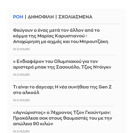
ΡΟΗ
ΔΗΜΟΦΙΛΗ
ΣΧΟΛΙΑΣΜΕΝΑ
Φεύγουν ο ένας μετά τον άλλον από το
κόμμα της Μαρίας Καρυστιανού -
Αποχώρηση με αιχμές και του Μπρουτζάκη
IN 2 HOURS
«Ενδιαφέρον του Ολυμπιακού για τον
αριστερό μπακ της Σασουόλο, Τζος Ντόιγκ»
IN 2 HOURS
Τι είναι το daycap; Η νέα συνήθεια της Gen Z
στο αλκοόλ
IN 2 HOURS
«Αγνώριστος» ο 74χρονος Τζον Γκούντμαν:
Προκάλεσε σοκ στους θαυμαστές του με την
απώλεια 90 κιλών
IN 2 HOURS