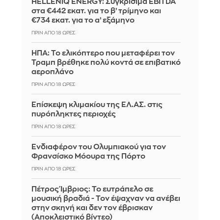
HELLENiQ ENERGY: Συγκρίσιμα EBITDA
στα €442 εκατ. για το β’ τρίμηνο και
€734 εκατ. για το α’ εξάμηνο
ΠΡΙΝ ΑΠΌ 18 ΏΡΕΣ
ΗΠΑ: Το ελικόπτερο που μεταφέρει τον
Τραμπ βρέθηκε πολύ κοντά σε επιβατικό
αεροπλάνο
ΠΡΙΝ ΑΠΌ 18 ΏΡΕΣ
Επίσκεψη κλιμακίου της ΕΛ.ΑΣ. στις
πυρόπληκτες περιοχές
ΠΡΙΝ ΑΠΌ 18 ΏΡΕΣ
Ενδιαφέρον του Ολυμπιακού για τον
Φρανσίσκο Μόουρα της Πόρτο
ΠΡΙΝ ΑΠΌ 18 ΏΡΕΣ
Πέτρος Ίμβριος: Το ευτράπελο σε
μουσική βραδιά - Τον έψαχναν να ανέβει
στην σκηνή και δεν τον έβρισκαν
(Αποκλειστικό βίντεο)