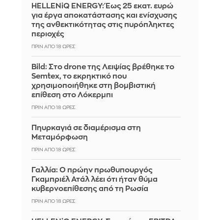
HELLENiQ ENERGY: Έως 25 εκατ. ευρώ
για έργα αποκατάστασης και ενίσχυσης
της ανθεκτικότητας στις πυρόπληκτες
περιοχές
ΠΡΙΝ ΑΠΌ 18 ΏΡΕΣ
Bild: Στο drone της Λειψίας βρέθηκε το
Semtex, το εκρηκτικό που
χρησιμοποιήθηκε στη βομβιστική
επίθεση στο Λόκερμπι
ΠΡΙΝ ΑΠΌ 18 ΏΡΕΣ
Πηυρκαγιά σε διαμέρισμα στη
Μεταμόρφωση
ΠΡΙΝ ΑΠΌ 18 ΏΡΕΣ
Γαλλία: Ο πρώην πρωθυπουργός
Γκαμπριέλ Ατάλ λέει ότι ήταν θύμα
κυβερνοεπίθεσης από τη Ρωσία
ΠΡΙΝ ΑΠΌ 18 ΏΡΕΣ