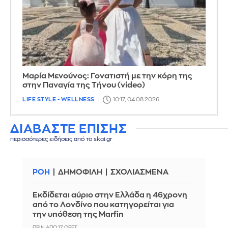
Μαρία Μενούνος: Γονατιστή με την κόρη της
στην Παναγία της Τήνου (video)
LIFE STYLE - WELLNESS
10:17, 04.08.2026
ΔΙΑΒΑΣΤΕ ΕΠΙΣΗΣ
περισσότερες ειδήσεις από το skai.gr
ΡΟΗ
ΔΗΜΟΦΙΛΗ
ΣΧΟΛΙΑΣΜΕΝΑ
Εκδίδεται αύριο στην Ελλάδα η 46χρονη
από το Λονδίνο που κατηγορείται για
την υπόθεση της Marfin
ΠΡΙΝ ΑΠΌ 17 ΏΡΕΣ