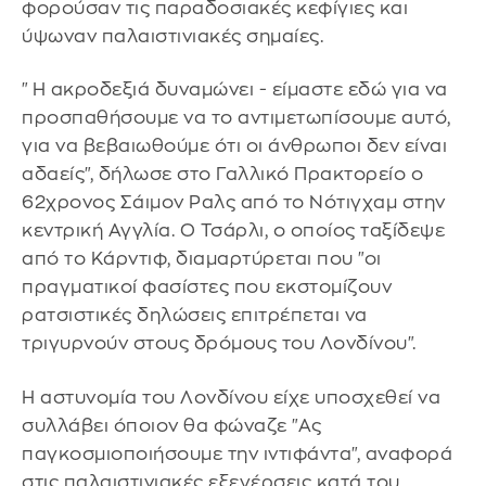
φορούσαν τις παραδοσιακές κεφίγιες και
ύψωναν παλαιστινιακές σημαίες.
"Η ακροδεξιά δυναμώνει - είμαστε εδώ για να
προσπαθήσουμε να το αντιμετωπίσουμε αυτό,
για να βεβαιωθούμε ότι οι άνθρωποι δεν είναι
αδαείς", δήλωσε στο Γαλλικό Πρακτορείο ο
62χρονος Σάιμον Ραλς από το Νότιγχαμ στην
κεντρική Αγγλία. Ο Τσάρλι, ο οποίος ταξίδεψε
από το Κάρντιφ, διαμαρτύρεται που "οι
πραγματικοί φασίστες που εκστομίζουν
ρατσιστικές δηλώσεις επιτρέπεται να
τριγυρνούν στους δρόμους του Λονδίνου".
Η αστυνομία του Λονδίνου είχε υποσχεθεί να
συλλάβει όποιον θα φώναζε "Ας
παγκοσμιοποιήσουμε την ιντιφάντα", αναφορά
στις παλαιστινιακές εξεγέρσεις κατά του