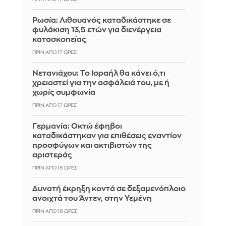
Ρωσία: Λιθουανός καταδικάστηκε σε
φυλάκιση 13,5 ετών για διενέργεια
κατασκοπείας
ΠΡΙΝ ΑΠΌ 17 ΏΡΕΣ
Νετανιάχου: Το Ισραήλ θα κάνει ό,τι
χρειαστεί για την ασφάλειά του, με ή
χωρίς συμφωνία
ΠΡΙΝ ΑΠΌ 17 ΏΡΕΣ
Γερμανία: Οκτώ έφηβοι
καταδικάστηκαν για επιθέσεις εναντίον
προσφύγων και ακτιβιστών της
αριστεράς
ΠΡΙΝ ΑΠΌ 18 ΏΡΕΣ
Δυνατή έκρηξη κοντά σε δεξαμενόπλοιο
ανοιχτά του Άντεν, στην Υεμένη
ΠΡΙΝ ΑΠΌ 18 ΏΡΕΣ