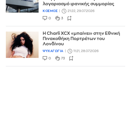
λογαριασμό ιρανικής συμμορίας
ΚΟΣΜΟΣ
21:22, 29.07.2026
0
3
Η Charli XCX «μπαίνει» στην Εθνική
Πινακοθήκη Πορτρέτων του
Λονδίνου
ΨΥΧΑΓΩΓΙΑ
11:21, 28.07.2026
0
73