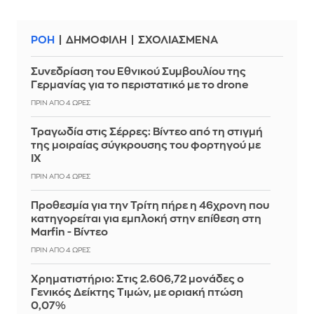
ΡΟΗ
ΔΗΜΟΦΙΛΗ
ΣΧΟΛΙΑΣΜΕΝΑ
Συνεδρίαση του Εθνικού Συμβουλίου της
Γερμανίας για το περιστατικό με το drone
ΠΡΙΝ ΑΠΌ 4 ΏΡΕΣ
Τραγωδία στις Σέρρες: Βίντεο από τη στιγμή
της μοιραίας σύγκρουσης του φορτηγού με
ΙΧ
ΠΡΙΝ ΑΠΌ 4 ΏΡΕΣ
Προθεσμία για την Τρίτη πήρε η 46χρονη που
κατηγορείται για εμπλοκή στην επίθεση στη
Marfin - Βίντεο
ΠΡΙΝ ΑΠΌ 4 ΏΡΕΣ
Χρηματιστήριο: Στις 2.606,72 μονάδες ο
Γενικός Δείκτης Τιμών, με οριακή πτώση
0,07%