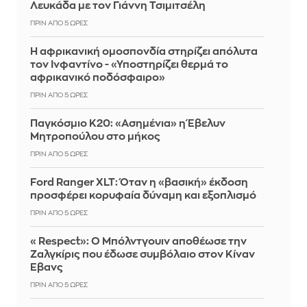
Λευκάδα με τον Γιάννη Τσιμιτσέλη
ΠΡΙΝ ΑΠΌ 5 ΏΡΕΣ
Η αφρικανική ομοσπονδία στηρίζει απόλυτα
τον Ινφαντίνο - «Υποστηρίζει θερμά το
αφρικανικό ποδόσφαιρο»
ΠΡΙΝ ΑΠΌ 5 ΏΡΕΣ
Παγκόσμιο Κ20: «Ασημένια» η Έβελυν
Μητροπούλου στο μήκος
ΠΡΙΝ ΑΠΌ 5 ΏΡΕΣ
Ford Ranger XLT: Όταν η «βασική» έκδοση
προσφέρει κορυφαία δύναμη και εξοπλισμό
ΠΡΙΝ ΑΠΌ 5 ΏΡΕΣ
«Respect»: Ο Μπόλντγουιν αποθέωσε την
Ζαλγκίρις που έδωσε συμβόλαιο στον Κίναν
Έβανς
ΠΡΙΝ ΑΠΌ 5 ΏΡΕΣ