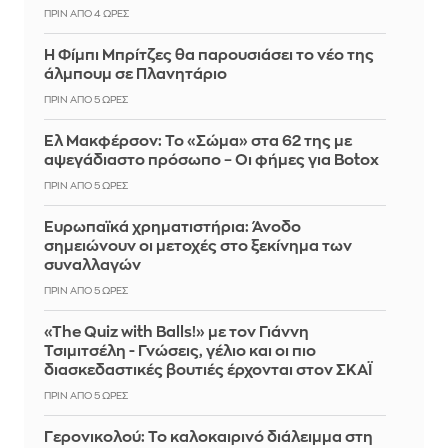
ΠΡΙΝ ΑΠΌ 4 ΏΡΕΣ
Η Φίμπι Μπρίτζες θα παρουσιάσει το νέο της
άλμπουμ σε Πλανητάριο
ΠΡΙΝ ΑΠΌ 5 ΏΡΕΣ
Ελ Μακφέρσον: Το «Σώμα» στα 62 της με
αψεγάδιαστο πρόσωπο – Οι φήμες για Botox
ΠΡΙΝ ΑΠΌ 5 ΏΡΕΣ
Ευρωπαϊκά χρηματιστήρια: Άνοδο
σημειώνουν οι μετοχές στο ξεκίνημα των
συναλλαγών
ΠΡΙΝ ΑΠΌ 5 ΏΡΕΣ
«The Quiz with Balls!» με τον Γιάννη
Τσιμιτσέλη - Γνώσεις, γέλιο και οι πιο
διασκεδαστικές βουτιές έρχονται στον ΣΚΑΪ
ΠΡΙΝ ΑΠΌ 5 ΏΡΕΣ
Γερονικολού: Το καλοκαιρινό διάλειμμα στη