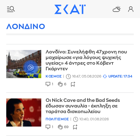
ΛΟΝΔΙΝΟ
Λονδίνο: Συνελήφθη 47χρονη που
μαχαίρωσε «για λόγους ψυχικής
υγείας» 4 άντρες στο Κόβεντ
Γκάρντεν
ΚΟΣΜΟΣ
16:47, 05.08.2026
UPDATE: 17:34
1
6
Οι Nick Cave and the Bad Seeds
έδωσαν συναυλία - έκπληξη σε
ταράτσα δισκοπωλείου
ΠΟΛΙΤΙΣΜΟΣ
10:40, 01.08.2026
1
69