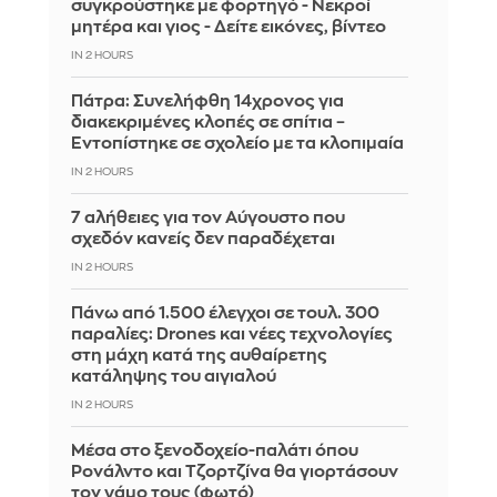
συγκρούστηκε με φορτηγό - Νεκροί
μητέρα και γιος - Δείτε εικόνες, βίντεο
IN 2 HOURS
Πάτρα: Συνελήφθη 14χρονος για
διακεκριμένες κλοπές σε σπίτια –
Εντοπίστηκε σε σχολείο με τα κλοπιμαία
IN 2 HOURS
7 αλήθειες για τον Αύγουστο που
σχεδόν κανείς δεν παραδέχεται
IN 2 HOURS
Πάνω από 1.500 έλεγχοι σε τουλ. 300
παραλίες: Drones και νέες τεχνολογίες
στη μάχη κατά της αυθαίρετης
κατάληψης του αιγιαλού
IN 2 HOURS
Μέσα στο ξενοδοχείο-παλάτι όπου
Ρονάλντο και Τζορτζίνα θα γιορτάσουν
τον γάμο τους (φωτό)