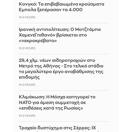
Κονγκό: Τα επιβεβαιωμένα κρούσματα
Έμπολα ξεπέρασαν τα 4.000
IN 2 HOURS
Ιρανική αντιπολίτευση: Ο Μοτζτάμπα
Χαμενεΐ πιθανόν βρίσκεται στο
«νεκροκρέβατο»
IN 2 HOURS
29,4 χλμ. νέων σιδηροτροχιών στο
Μετρό της Αθήνας - Στο τελικό στάδιο
το μεγαλύτερο έργο αναβάθμισης της
επιδομής
IN 2 HOURS
Κλιμάκωση: Η Μόσχα κατηγορεί το
ΝΑΤΟ για άμεση συμμετοχή σε
«επιθέσεις κατά της Ρωσίας»
IN 2 HOURS
Τροχαίο δυστύχημα στις Σέρρες: ΙΧ