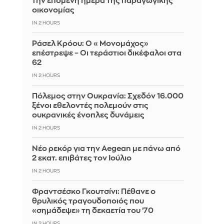
την επόμενη ημέρα της παραγωγικής
οικονομίας
IN 2 HOURS
Ράσελ Κρόου: Ο «Μονομάχος»
επέστρεψε – Οι τεράστιοι δικέφαλοι στα
62
IN 2 HOURS
Πόλεμος στην Ουκρανία: Σχεδόν 16.000
ξένοι εθελοντές πολεμούν στις
ουκρανικές ένοπλες δυνάμεις
IN 2 HOURS
Νέο ρεκόρ για την Aegean με πάνω από
2 εκατ. επιβάτες τον Ιούλιο
IN 2 HOURS
Φραντσέσκο Γκουτσίνι: Πέθανε ο
θρυλικός τραγουδοποιός που
«σημάδεψε» τη δεκαετία του ’70
IN 2 HOURS