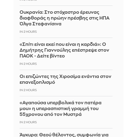
Ουκρανία: Στο στόχαστρο έρευνας
διαφθοράς η πρώην πρέσβης στις ΗΠΑ
Όλγα Στεφανίσινα
IN 2 HOURS
«Σπίτι είναι εκεί που είναι η καρδιά»: Ο
Δημήτρης Γιαννούλης επέστρεψε στον
ΠΑΟΚ - Δείτε βίντεο
IN 2 HOURS
Οι επιζώντες της Χιροσίμα ενάντια στον
επανεξοπλισμό
IN 2 HOURS
«Αγαπούσα υπερβολικά τον πατέρα
μου» η υπερασπιστική γραμμή του
55χρονου από τον Μυστρά
IN 2 HOURS
Άγκυρα: Θεού θέλοντος, συμφωνία για