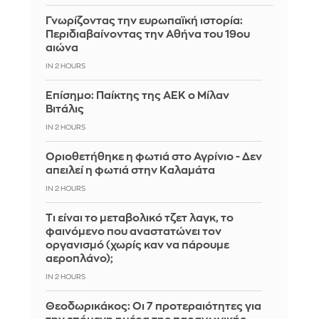
Γνωρίζοντας την ευρωπαϊκή ιστορία:
Περιδιαβαίνοντας την Αθήνα του 19ου
αιώνα
IN 2 HOURS
Επίσημο: Παίκτης της ΑΕΚ ο Μίλαν
Βιτάλις
IN 2 HOURS
Οριοθετήθηκε η φωτιά στο Αγρίνιο - Δεν
απειλεί η φωτιά στην Καλαμάτα
IN 2 HOURS
Τι είναι το μεταβολικό τζετ λαγκ, το
φαινόμενο που αναστατώνει τον
οργανισμό (χωρίς καν να πάρουμε
αεροπλάνο);
IN 2 HOURS
Θεοδωρικάκος: Οι 7 προτεραιότητες για