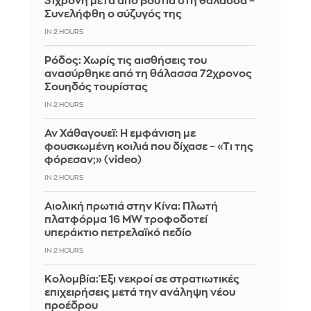
31χρονη μετά από βουτιά στη θάλασσα –
Συνελήφθη ο σύζυγός της
IN 2 HOURS
Ρόδος: Χωρίς τις αισθήσεις του
ανασύρθηκε από τη θάλασσα 72χρονος
Σουηδός τουρίστας
IN 2 HOURS
Αν Χάθαγουεϊ: Η εμφάνιση με
φουσκωμένη κοιλιά που δίχασε – «Τι της
φόρεσαν;» (video)
IN 2 HOURS
Αιολική πρωτιά στην Κίνα: Πλωτή
πλατφόρμα 16 MW τροφοδοτεί
υπεράκτιο πετρελαϊκό πεδίο
IN 2 HOURS
Κολομβία: Έξι νεκροί σε στρατιωτικές
επιχειρήσεις μετά την ανάληψη νέου
προέδρου