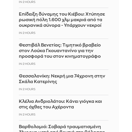
IN 2 HOURS
Επίδειξη δύναμης του Κιέβου: Χτύπησε
ρωσική πόλη 1.600 χλμ μακριά από τα
ουκρανικά σύνορα - Υπάρχουν νεκροί
IN 2 HOURS
Φεστιβάλ Βενετίας: Τιμητικό βραβείο
στον Λούκα Γκουαντανίνο για την
προσφορά του στον κινηματογράφο
IN 2 HOURS
Θεσσαλονίκη: Νεκρή μια 74χρονη στην
Σκάλα Κατερίνης
IN 2 HOURS
Κλέλια Ανδριολάτου: Κάνει γιόγκα και
στις όχθες του Αχέροντα
IN 2 HOURS
Βαρθολομιό: Σοβαρά τραυματισμένη