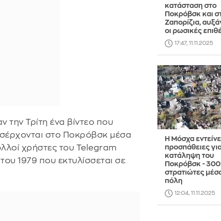
κατάσταση στο
Ποκρόβσκ και σ
Ζαπορίζια, αυξά
οι ρωσικές επιθ
17:47, 11.11.2025
 την Τρίτη ένα βίντεο που
εισέρχονται στο Ποκρόβσκ μέσα
Η Μόσχα εντείνει
λλοί χρήστες του Telegram
προσπάθειες για
κατάληψη του
 του 1979 που εκτυλίσσεται σε
Ποκρόβσκ - 300
στρατιώτες μέσ
πόλη
12:04, 11.11.2025