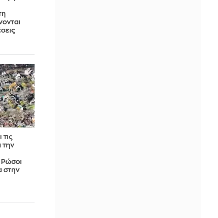
τη
νονται
έσεις
 τις
 την
 Ρώσοι
α στην