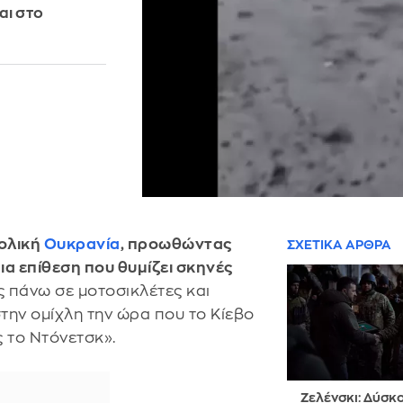
αι στο
ολική
Ουκρανία
, προωθώντας
ΣΧΕΤΙΚΑ ΑΡΘΡΑ
 μια επίθεση που θυμίζει σκηνές
ς πάνω σε μοτοσικλέτες και
την ομίχλη την ώρα που το Κίεβο
ς το Ντόνετσκ».
Ζελένσκι: Δύσκ