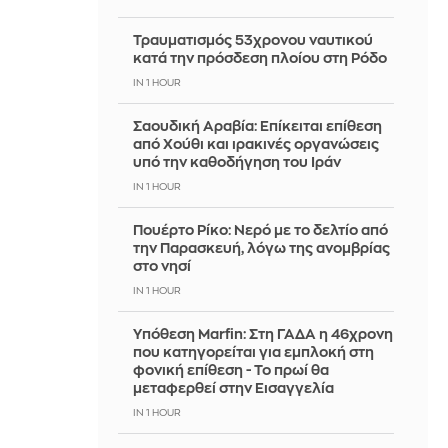
Τραυματισμός 53χρονου ναυτικού
κατά την πρόσδεση πλοίου στη Ρόδο
IN 1 HOUR
Σαουδική Αραβία: Επίκειται επίθεση
από Χούθι και ιρακινές οργανώσεις
υπό την καθοδήγηση του Ιράν
IN 1 HOUR
Πουέρτο Ρίκο: Νερό με το δελτίο από
την Παρασκευή, λόγω της ανομβρίας
στο νησί
IN 1 HOUR
Υπόθεση Marfin: Στη ΓΑΔΑ η 46χρονη
που κατηγορείται για εμπλοκή στη
φονική επίθεση - Το πρωί θα
μεταφερθεί στην Εισαγγελία
IN 1 HOUR