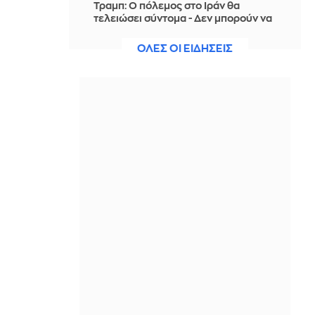
Τραμπ: Ο πόλεμος στο Ιράν θα
τελειώσει σύντομα - Δεν μπορούν να
συνεχίσουν για πολύ ακόμη
ΟΛΕΣ ΟΙ ΕΙΔΗΣΕΙΣ
IN 1 HOUR
Θαλάσσια ρύπανση στη Δραπετσώνα
– Συνελήφθη ο πλοίαρχος
δεξαμενόπλοιου
IN 1 HOUR
Διάσωση 30χρονης μετά από πτώση
από την υψηλή γέφυρα της Χαλκίδας
IN 1 HOUR
Οι τιμές της βενζίνης αυξήθηκαν
εξαιτίας του πολέμου του Τραμπ στο
Ιράν, και όχι λόγω της απληστίας των
πετρελαϊκών εταιρειών
IN 1 HOUR
Η SpaceX θα κατασκευάσει
σταθμούς παραγωγής ηλεκτρικής