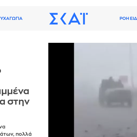
ΥΧΑΓΩΓΙΑ
ΡΟΗ ΕΙ
ο
αμμένα
α στην
ένα
μάτων, πολλά