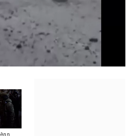
ολη η