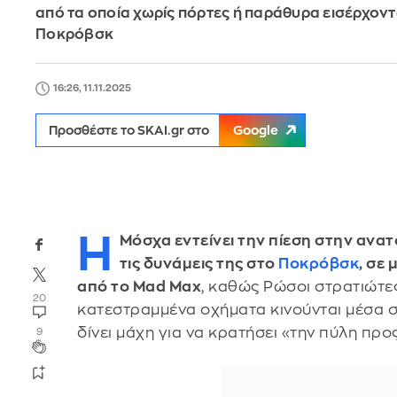
από τα οποία χωρίς πόρτες ή παράθυρα εισέρχοντ
Ποκρόβσκ
16:26, 11.11.2025
Προσθέστε το SKAI.gr στο
Google
Η
Μόσχα εντείνει την πίεση στην ανατ
τις δυνάμεις της στο
Ποκρόβσκ
, σε
από το Mad Max
, καθώς Ρώσοι στρατιώτε
20
κατεστραμμένα οχήματα κινούνται μέσα σ
δίνει μάχη για να κρατήσει «την πύλη προ
9