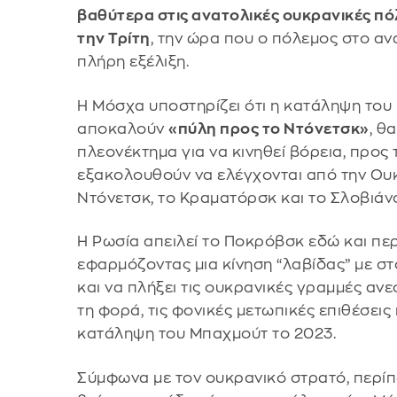
βαθύτερα στις ανατολικές ουκρανικές πό
την Τρίτη
, την ώρα που ο πόλεμος στο α
πλήρη εξέλιξη.
Η Μόσχα υποστηρίζει ότι η κατάληψη το
αποκαλούν
«πύλη προς το Ντόνετσκ»
, θ
πλεονέκτημα για να κινηθεί βόρεια, προς
εξακολουθούν να ελέγχονται από την Ουκ
Ντόνετσκ, το Κραματόρσκ και το Σλοβιάν
Η Ρωσία απειλεί το Ποκρόβσκ εδώ και πε
εφαρμόζοντας μια κίνηση “λαβίδας” με σ
και να πλήξει τις ουκρανικές γραμμές α
τη φορά, τις φονικές μετωπικές επιθέσεις
κατάληψη του Μπαχμούτ το 2023.
Σύμφωνα με τον ουκρανικό στρατό, περί