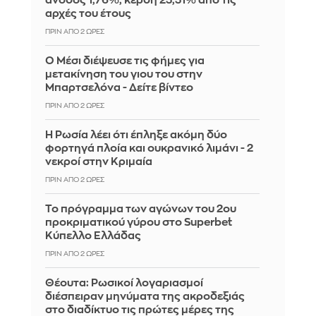
άνοδος 1,76%, κέρδη 23,31% από τις
αρχές του έτους
ΠΡΙΝ ΑΠΌ 2 ΏΡΕΣ
Ο Μέσι διέψευσε τις φήμες για
μετακίνηση του γιου του στην
Μπαρτσελόνα - Δείτε βίντεο
ΠΡΙΝ ΑΠΌ 2 ΏΡΕΣ
Η Ρωσία λέει ότι έπληξε ακόμη δύο
φορτηγά πλοία και ουκρανικό λιμάνι - 2
νεκροί στην Κριμαία
ΠΡΙΝ ΑΠΌ 2 ΏΡΕΣ
Το πρόγραμμα των αγώνων του 2ου
προκριματικού γύρου στο Superbet
Κύπελλο Ελλάδας
ΠΡΙΝ ΑΠΌ 2 ΏΡΕΣ
Θέουτα: Ρωσικοί λογαριασμοί
διέσπειραν μηνύματα της ακροδεξιάς
στο διαδίκτυο τις πρώτες μέρες της