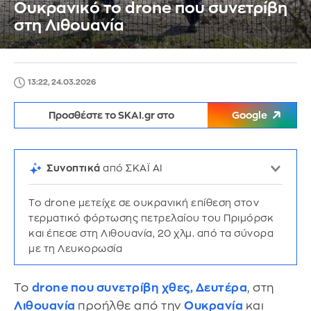
Ουκρανικό το drone που συνετρίβη
στη Λιθουανία
13:22, 24.03.2026
Προσθέστε το SKAI.gr στο
Google
Συνοπτικά
από ΣΚΑΪ AI
Το drone μετείχε σε ουκρανική επίθεση στον
τερματικό φόρτωσης πετρελαίου του Πριμόρσκ
και έπεσε στη Λιθουανία, 20 χλμ. από τα σύνορα
με τη Λευκορωσία
Το
drone που συνετρίβη χθες, Δευτέρα
, στη
Λιθουανία
προήλθε από την
Ουκρανία
και