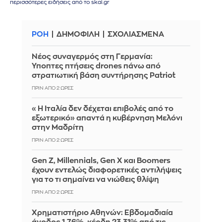
περισσότερες ειδήσεις από το skai.gr
ΡΟΗ
ΔΗΜΟΦΙΛΗ
ΣΧΟΛΙΑΣΜΕΝΑ
Νέος συναγερμός στη Γερμανία:
Ύποπτες πτήσεις drones πάνω από
στρατιωτική βάση συντήρησης Patriot
ΠΡΙΝ ΑΠΌ 2 ΏΡΕΣ
«Η Ιταλία δεν δέχεται επιβολές από το
εξωτερικό» απαντά η κυβέρνηση Μελόνι
στην Μαδρίτη
ΠΡΙΝ ΑΠΌ 2 ΏΡΕΣ
Gen Z, Millennials, Gen X και Boomers
έχουν εντελώς διαφορετικές αντιλήψεις
για το τι σημαίνει να νιώθεις θλίψη
ΠΡΙΝ ΑΠΌ 2 ΏΡΕΣ
Χρηματιστήριο Αθηνών: Εβδομαδιαία