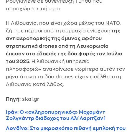
Ρουγκινιένε σε συνέντευξη Τύπου που
παραχώρησε σήμερα.
Η Λιθουανία, που είναι χώρα μέλος του NATO,
ζήτησε πέρυσι από τη συμμαχία ενίσχυση
της
αντιαεροπορικής της άμυνας αφότου
στρατιωτικά drones από τη Λευκορωσία
έπεσαν στο έδαφός της δύο φορές τον Ιούλιο
του 2025
. Η λιθουανική υπηρεσία
πληροφοριών ανακοίνωσε νωρίτερα αυτόν τον
μήνα ότι και τα δύο drones είχαν εισέλθει στη
Λιθουανία κατά λάθος.
Πηγή:
skai.gr
Ιράν: Ο «σκληροπυρηνικός» Μοχαμάντ
Ζολγκάντρ διάδοχος του Αλί Λαριτζανί
Λονδίνο: Στο μικροσκόπιο πιθανή εμπλοκή του