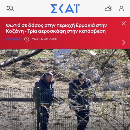
Φωτιά στο Στεφάνι Κορίνθου - Μήνυμα από το
Φωτιά σε δάσος στην περιοχή Ερμακιά στην
112 για ετοιμότητα
Κοζάνη - Τρία αεροσκάφη στην κατάσβεση
ΕΛΛΑΔΑ
ΕΛΛΑΔΑ
16:29, 07.08.2026
17:40, 07.08.2026