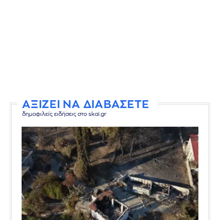
ΑΞΙΖΕΙ ΝΑ ΔΙΑΒΑΣΕΤΕ
δημοφιλείς ειδήσεις στο skai.gr