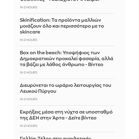
IN 2 HOURS
Skinification: Τα προϊόντα μαλλιών
μοιάζουν όλο και περισσότερο με το
skincare
IN 2 HOURS
Box on the beach: Υποψήφιος των
Δημοκρατικών προκαλεί φασαρία, αλλά
τα βάζει με λάθος άνθρωπο - Βίντεο
IN 2 HOURS
Διευρύνεται το ωράριο λειτουργίας του
Λευκού Πύργου
IN 2 HOURS
Eκρήξεις μέσα στη νύχτα σε υποσταθμό
της ΔΕΗ στην Άρτα - Δείτε βίντεο
IN 2 HOURS
Γαλλία: Τέλος στις ενοχλητικές