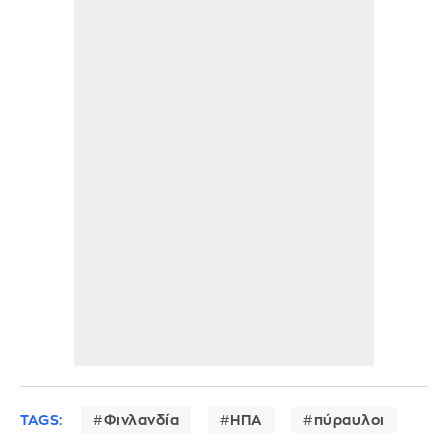
TAGS:
Φινλανδία
ΗΠΑ
πύραυλοι