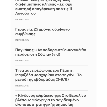
διαφημιστικές κλήσεις – Σε ισχύ
αυστηρή απαγόρευση από τις 11
Αυγούστου
IN 2 HOURS
Γερμανία: 25 χρόνια σύμφωνο
συμβίωσης
IN 2 HOURS
Παγκάκης: «Αν σοβαρευτεί αμυντικά θα
περάσει στη Σόφια» (vid)
IN 2 HOURS
Τι να μαγειρέψω σήμερα Πέμπτη;
Μπριζόλα μοσχαρίσια στο τηγάνι - Το
μενού της εβδομάδας (3-9/8)
IN 2 HOURS
«Κίνδυνος κλιμάκωσης»: Στο Βερολίνο
βλέπουν Μόσχα για το παγιδευμένο
drone σε στρατηγικής σημασίας