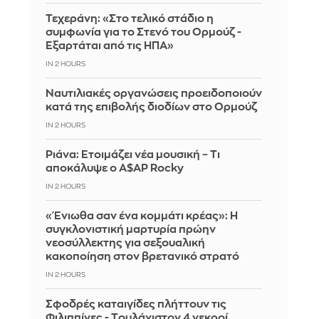
Τεχεράνη: «Στο τελικό στάδιο η
συμφωνία για το Στενό του Ορμούζ -
Εξαρτάται από τις ΗΠΑ»
IN 2 HOURS
Ναυτιλιακές οργανώσεις προειδοποιούν
κατά της επιβολής διοδίων στο Ορμούζ
IN 2 HOURS
Ριάνα: Ετοιμάζει νέα μουσική – Τι
αποκάλυψε ο A$AP Rocky
IN 2 HOURS
«Ένιωθα σαν ένα κομμάτι κρέας»: Η
συγκλονιστική μαρτυρία πρώην
νεοσύλλεκτης για σεξουαλική
κακοποίηση στον βρετανικό στρατό
IN 2 HOURS
Σφοδρές καταιγίδες πλήττουν τις
Φιλιππίνες - Tουλάχιστον 4 νεκροί