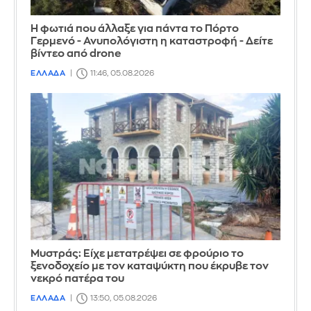
Η φωτιά που άλλαξε για πάντα το Πόρτο
Γερμενό - Ανυπολόγιστη η καταστροφή - Δείτε
βίντεο από drone
ΕΛΛΑΔΑ
11:46, 05.08.2026
Mυστράς: Είχε μετατρέψει σε φρούριο το
ξενοδοχείο με τον καταψύκτη που έκρυβε τον
νεκρό πατέρα του
ΕΛΛΑΔΑ
13:50, 05.08.2026