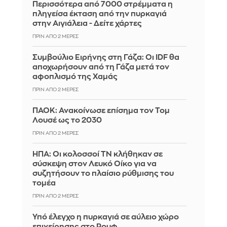
Περισσότερα από 7000 στρέμματα η
πληγείσα έκταση από την πυρκαγιά
στην Αιγιάλεια - Δείτε χάρτες
ΠΡΙΝ ΑΠΌ 2 ΜΈΡΕΣ
Συμβούλιο Ειρήνης στη Γάζα: Οι IDF θα
αποχωρήσουν από τη Γάζα μετά τον
αφοπλισμό της Χαμάς
ΠΡΙΝ ΑΠΌ 2 ΜΈΡΕΣ
ΠΑΟΚ: Ανακοίνωσε επίσημα τον Τομ
Λουσέ ως το 2030
ΠΡΙΝ ΑΠΌ 2 ΜΈΡΕΣ
ΗΠΑ: Οι κολοσσοί ΤΝ κλήθηκαν σε
σύσκεψη στον Λευκό Οίκο για να
συζητήσουν το πλαίσιο ρύθμισης του
τομέα
ΠΡΙΝ ΑΠΌ 2 ΜΈΡΕΣ
Υπό έλεγχο η πυρκαγιά σε αύλειο χώρο
επιχείρησης στο Ρουφ