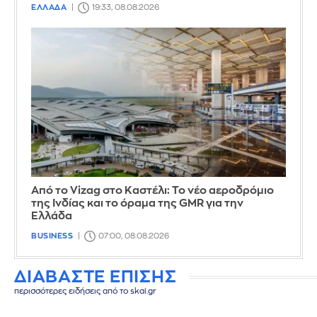
ΕΛΛΑΔΑ
19:33, 08.08.2026
Από το Vizag στο Καστέλι: Το νέο αεροδρόμιο
της Ινδίας και το όραμα της GMR για την
Ελλάδα
BUSINESS
07:00, 08.08.2026
ΔΙΑΒΑΣΤΕ ΕΠΙΣΗΣ
περισσότερες ειδήσεις από το skai.gr