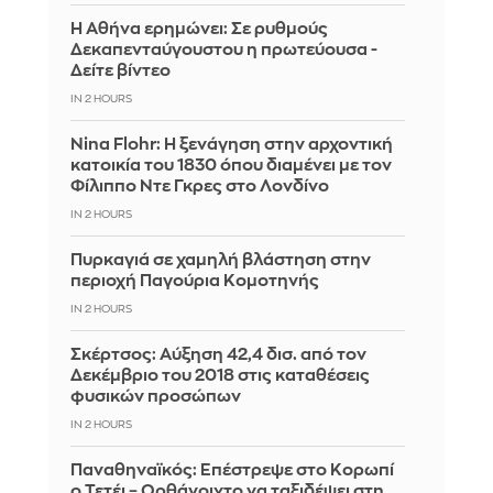
Η Αθήνα ερημώνει: Σε ρυθμούς
Δεκαπενταύγουστου η πρωτεύουσα -
Δείτε βίντεο
IN 2 HOURS
Nina Flohr: Η ξενάγηση στην αρχοντική
κατοικία του 1830 όπου διαμένει με τον
Φίλιππο Ντε Γκρες στο Λονδίνο
IN 2 HOURS
Πυρκαγιά σε χαμηλή βλάστηση στην
περιοχή Παγούρια Κομοτηνής
IN 2 HOURS
Σκέρτσος: Αύξηση 42,4 δισ. από τον
Δεκέμβριο του 2018 στις καταθέσεις
φυσικών προσώπων
IN 2 HOURS
Παναθηναϊκός: Επέστρεψε στο Κορωπί
ο Τετέι – Ορθάνοιχτο να ταξιδέψει στη