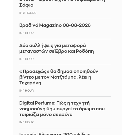
Σόφια
IN 2 HOURS
Βραδινό Magazino 08-08-2026
IN 1 HOUR
Δύο συλλήψεις για μεταφορά
μεταναστών σε Έβρο και Ροδόπη
IN 1 HOUR
«Προσεχώς» θα δημοσιοποιηθούν
βίντεο με τον Μοτζτάμπα, λέει η
Τεχεράνη
IN 1 HOUR
Digital Perfume: Πώς η τεχνητή
νοημοσύνη δημιουργεί το άρωμα που
ταιριάζει μόνο σε εσένα
IN 1 HOUR
Ισπανία: Έλεγχοι σε 200 αφίξεις