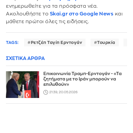
ενημερωθείτε για τα πρόσφατα νέα.
Ακολουθήστε το
Skai.gr στο Google News
και
μάθετε πρώτοι όλες τις ειδήσεις.
TAGS:
Ρετζέπ Ταγίπ Ερντογάν
Τουρκία
Μ
ΣΧΕΤΙΚΑ ΑΡΘΡΑ
Επικοινωνία Τραμπ-Ερντογάν - «Τα
ζητήματα με το Ιράν μπορούν να
επιλυθούν»
21:39, 20.05.2026