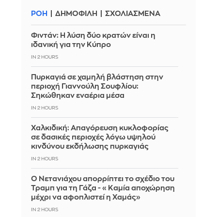
ΡΟΗ
ΔΗΜΟΦΙΛΗ
ΣΧΟΛΙΑΣΜΕΝΑ
Φιντάν: Η λύση δύο κρατών είναι η
ιδανική για την Κύπρο
IN 2 HOURS
Πυρκαγιά σε χαμηλή βλάστηση στην
περιοχή Γιαννούλη Σουφλίου:
Σηκώθηκαν εναέρια μέσα
IN 2 HOURS
Χαλκιδική: Απαγόρευση κυκλοφορίας
σε δασικές περιοχές λόγω υψηλού
κινδύνου εκδήλωσης πυρκαγιάς
IN 2 HOURS
Ο Νετανιάχου απορρίπτει το σχέδιο του
Τραμπ για τη Γάζα - «Καμία αποχώρηση
μέχρι να αφοπλιστεί η Χαμάς»
IN 2 HOURS