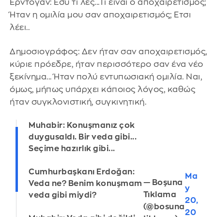
Ερντογάν: Eσύ τι λες...Τι είναι ο αποχαιρετισμός;
Ήταν η ομιλία μου σαν αποχαιρετισμός; Ετσι
λέει..
Δημοσιογράφος: Δεν ήταν σαν αποχαιρετισμός,
κύριε πρόεδρε, ήταν περισσότερο σαν ένα νέο
ξεκίνημα... Ήταν πολύ εντυπωσιακή ομιλία. Ναι,
όμως, μήπως υπάρχει κάποιος λόγος, καθώς
ήταν συγκλονιστική, συγκινητική.
Muhabir: Konuşmanız çok
duygusaldı. Bir veda gibi...
Seçime hazırlık gibi...
Cumhurbaşkanı Erdoğan:
Ma
— Boşuna
Veda ne? Benim konuşmam
y
Tıklama
veda gibi miydi?
20,
(@bosuna
20