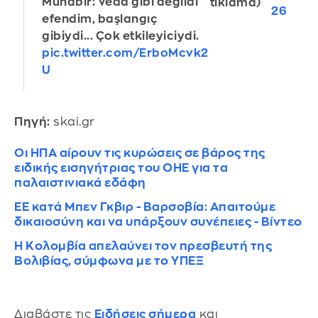
Muhabir: Veda gibi değildi
tiklama)
26
efendim, başlangıç
gibiydi... Çok etkileyiciydi.
pic.twitter.com/ErboMcvk2
U
Πηγή:
skai.gr
Οι ΗΠΑ αίρουν τις κυρώσεις σε βάρος της
ειδικής εισηγήτριας του ΟΗΕ για τα
παλαιστινιακά εδάφη
ΕΕ κατά Μπεν Γκβιρ - Βαρσοβία: Απαιτούμε
δικαιοσύνη και να υπάρξουν συνέπειες - Βίντεο
Η Κολομβία απελαύνει τον πρεσβευτή της
Βολιβίας, σύμφωνα με το ΥΠΕΞ
Διαβάστε τις
Ειδήσεις σήμερα
και