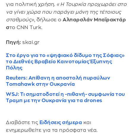
για πολιτική χρήση.
«Η Τουρκία προχωράει στο
να γίνει χώρα που παράγει μόνη της τέτοιους
σταθμούς»
, δήλωσε ο
Αλπαρσλάν Μπαϊρακτάρ
σ
το CNN Turk.
Πηγή:
skai.gr
Στο έργο για το «ψηφιακό δίδυμο της Σόφιας»
το Διεθνές Βραβείο Καινοτομίας Έξυπνης
Πόλης
Reuters: Απίθανη η αποστολή πυραύλων
Tomahawk στην Ουκρανία
WSJ: Τι σηματοδοτεί η -πιθανή- συμφωνία του
Τραμπ με την Ουκρανία για τα drones
Διαβάστε τις
Ειδήσεις σήμερα
και
ενημερωθείτε για τα πρόσφατα νέα.