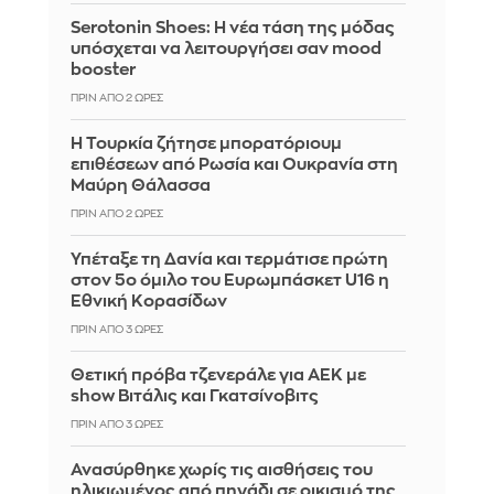
Serotonin Shoes: Η νέα τάση της μόδας
υπόσχεται να λειτουργήσει σαν mood
booster
ΠΡΙΝ ΑΠΌ 2 ΏΡΕΣ
Η Τουρκία ζήτησε μπορατόριουμ
επιθέσεων από Ρωσία και Ουκρανία στη
Μαύρη Θάλασσα
ΠΡΙΝ ΑΠΌ 2 ΏΡΕΣ
Υπέταξε τη Δανία και τερμάτισε πρώτη
στον 5ο όμιλο του Ευρωμπάσκετ U16 η
Εθνική Κορασίδων
ΠΡΙΝ ΑΠΌ 3 ΏΡΕΣ
Θετική πρόβα τζενεράλε για ΑΕΚ με
show Βιτάλις και Γκατσίνοβιτς
ΠΡΙΝ ΑΠΌ 3 ΏΡΕΣ
Ανασύρθηκε χωρίς τις αισθήσεις του
ηλικιωμένος από πηγάδι σε οικισμό της