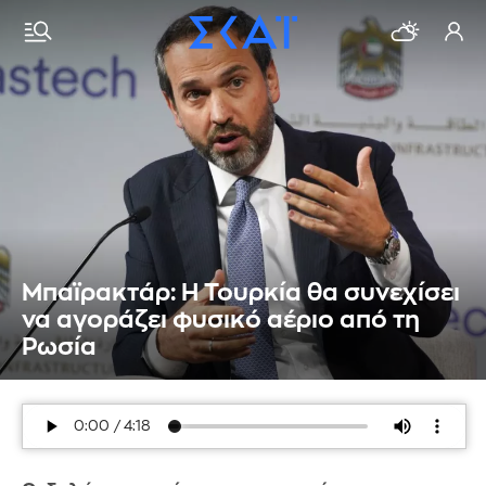
Μπαϊρακτάρ: Η Τουρκία θα συνεχίσει
να αγοράζει φυσικό αέριο από τη
Ρωσία