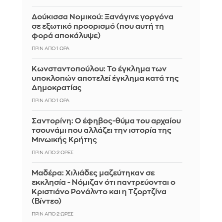
Δούκισσα Νομικού: Ξανάγινε γοργόνα
σε εξωτικό προορισμό (που αυτή τη
φορά αποκάλυψε)
ΠΡΙΝ ΑΠΌ 1 ΏΡΑ
Κωνσταντοπούλου: Το έγκλημα των
υποκλοπών αποτελεί έγκλημα κατά της
Δημοκρατίας
ΠΡΙΝ ΑΠΌ 1 ΏΡΑ
Σαντορίνη: Ο έφηβος-θύμα του αρχαίου
τσουνάμι που αλλάζει την ιστορία της
Μινωικής Κρήτης
ΠΡΙΝ ΑΠΌ 2 ΏΡΕΣ
Μαδέρα: Χιλιάδες μαζεύτηκαν σε
εκκλησία - Νόμιζαν ότι παντρεύονται ο
Κριστιάνο Ρονάλντο και η Τζορτζίνα
(Βίντεο)
ΠΡΙΝ ΑΠΌ 2 ΏΡΕΣ