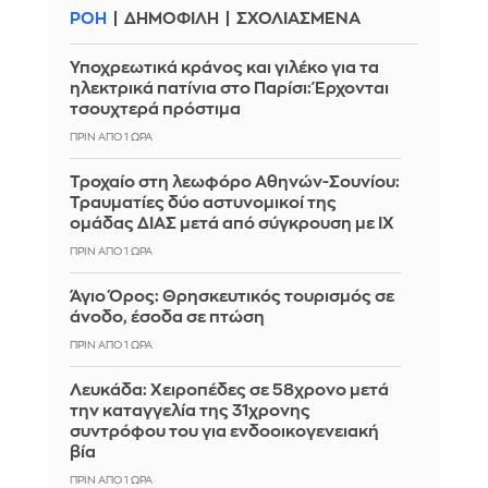
ΡΟΗ
ΔΗΜΟΦΙΛΗ
ΣΧΟΛΙΑΣΜΕΝΑ
Υποχρεωτικά κράνος και γιλέκο για τα
ηλεκτρικά πατίνια στο Παρίσι: Έρχονται
τσουχτερά πρόστιμα
ΠΡΙΝ ΑΠΌ 1 ΏΡΑ
Τροχαίο στη λεωφόρο Αθηνών-Σουνίου:
Τραυματίες δύο αστυνομικοί της
ομάδας ΔΙΑΣ μετά από σύγκρουση με ΙΧ
ΠΡΙΝ ΑΠΌ 1 ΏΡΑ
Άγιο Όρος: Θρησκευτικός τουρισμός σε
άνοδο, έσοδα σε πτώση
ΠΡΙΝ ΑΠΌ 1 ΏΡΑ
Λευκάδα: Χειροπέδες σε 58χρονο μετά
την καταγγελία της 31χρονης
συντρόφου του για ενδοοικογενειακή
βία
ΠΡΙΝ ΑΠΌ 1 ΏΡΑ