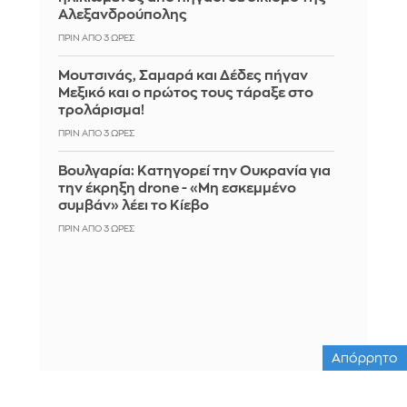
Αλεξανδρούπολης
ΠΡΙΝ ΑΠΌ 3 ΏΡΕΣ
Μουτσινάς, Σαμαρά και Δέδες πήγαν
Μεξικό και ο πρώτος τους τάραξε στο
τρολάρισμα!
ΠΡΙΝ ΑΠΌ 3 ΏΡΕΣ
Βουλγαρία: Κατηγορεί την Ουκρανία για
την έκρηξη drone - «Μη εσκεμμένο
συμβάν» λέει το Κίεβο
ΠΡΙΝ ΑΠΌ 3 ΏΡΕΣ
Απόρρητο