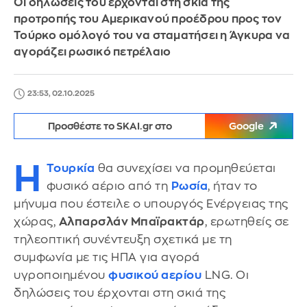
Οι δηλώσεις του έρχονται στη σκιά της
προτροπής του Αμερικανού προέδρου προς τον
Τούρκο ομόλογό του να σταματήσει η Άγκυρα να
αγοράζει ρωσικό πετρέλαιο
23:53, 02.10.2025
Προσθέστε το SKAI.gr στο
Google
Η
Τουρκία
θα συνεχίσει να προμηθεύεται
φυσικό αέριο από τη
Ρωσία
, ήταν το
μήνυμα που έστειλε ο υπουργός Ενέργειας της
χώρας,
Αλπαρσλάν Μπαϊρακτάρ
, ερωτηθείς σε
τηλεοπτική συνέντευξη σχετικά με τη
συμφωνία με τις ΗΠΑ για αγορά
υγροποιημένου
φυσικού αερίου
LNG. Οι
δηλώσεις του έρχονται στη σκιά της