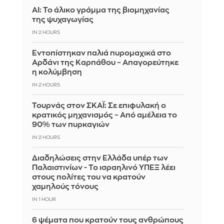
AI: Το άλικο γράμμα της βιομηχανίας
της ψυχαγωγίας
IN 2 HOURS
Εντοπίστηκαν παλιά πυρομαχικά στο
Αρδάνι της Καρπάθου – Απαγορεύτηκε
η κολύμβηση
IN 2 HOURS
Τουρνάς στον ΣΚΑΪ: Σε επιφυλακή ο
κρατικός μηχανισμός – Από αμέλεια το
90% των πυρκαγιών
IN 2 HOURS
Διαδηλώσεις στην Ελλάδα υπέρ των
Παλαιστινίων - Το ισραηλινό ΥΠΕΞ λέει
στους πολίτες του να κρατούν
χαμηλούς τόνους
IN 1 HOUR
6 ψέματα που κρατούν τους ανθρώπους