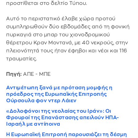
προστίθεται στο δελτίο Τύπου.
Αυτό το περιστατικό έλαβε χώρα προτού
συμπληρωθούν δύο εβδομάδες από τη φονική
πυρκαγιά στο μπαρ του χιονοδρομικού
θέρετρου Κραν Μοντανά, με 40 νεκρούς, στην
πλειονότητά τους ήταν έφηβοι και νέοι και 116
τραυματίες.
Πηγή:
ΑΠΕ - ΜΠΕ
Αντιμέτωπη ξανά με πρόταση μομφής η
πρόεδρος της Ευρωπαϊκής Επιτροπής
Ούρσουλα φον ντερ Λάιεν
«Δολοφόνοι της νεολαίας του Ιράν»: Οι
Φρουροί της Επανάστασης απειλούν ΗΠΑ-
Ισραήλ με αντίποινα
Η Ευρωπαϊκή Επιτροπή παρουσιάζει τη δέσμη