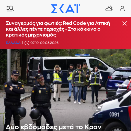
Συναγερμός για φωτιές: Red Code για Αττική
και άλλες πέντε περιοχές - Στο κόκκινο ο
κρατικός μηχανισμός
ΕΛΛΑΔΑ
07:10, 09.08.2026
Δύο εβδομάδες μετά το Κραν