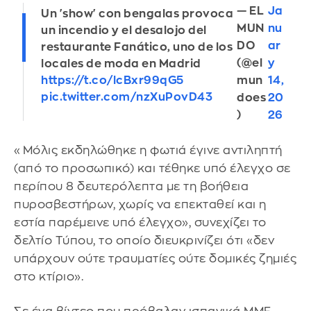
— EL
Ja
Un 'show' con bengalas provoca
MUN
nu
un incendio y el desalojo del
DO
ar
restaurante Fanático, uno de los
(@el
y
locales de moda en Madrid
mun
14,
https://t.co/lcBxr99qG5
pic.twitter.com/nzXuPovD43
does
20
)
26
«Μόλις εκδηλώθηκε η φωτιά έγινε αντιληπτή
(από το προσωπικό) και τέθηκε υπό έλεγχο σε
περίπου 8 δευτερόλεπτα με τη βοήθεια
πυροσβεστήρων, χωρίς να επεκταθεί και η
εστία παρέμεινε υπό έλεγχο», συνεχίζει το
δελτίο Τύπου, το οποίο διευκρινίζει ότι «δεν
υπάρχουν ούτε τραυματίες ούτε δομικές ζημιές
στο κτίριο».