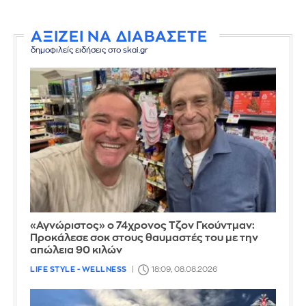
ΑΞΙΖΕΙ ΝΑ ΔΙΑΒΑΣΕΤΕ
δημοφιλείς ειδήσεις στο skai.gr
«Αγνώριστος» ο 74χρονος Τζον Γκούντμαν:
Προκάλεσε σοκ στους θαυμαστές του με την
απώλεια 90 κιλών
LIFE STYLE - WELLNESS
18:09, 08.08.2026