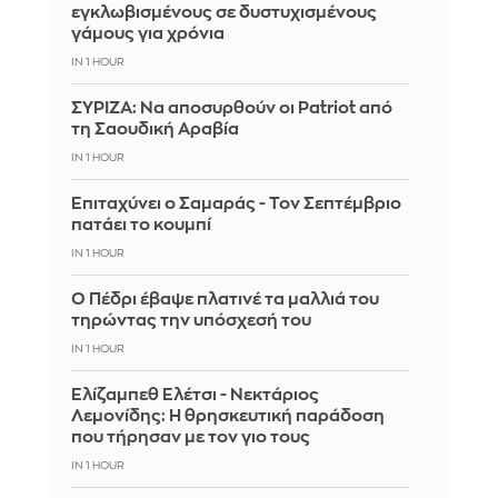
εγκλωβισμένους σε δυστυχισμένους
γάμους για χρόνια
IN 1 HOUR
ΣΥΡΙΖΑ: Να αποσυρθούν οι Patriot από
τη Σαουδική Αραβία
IN 1 HOUR
Επιταχύνει ο Σαμαράς - Τον Σεπτέμβριο
πατάει το κουμπί
IN 1 HOUR
Ο Πέδρι έβαψε πλατινέ τα μαλλιά του
τηρώντας την υπόσχεσή του
IN 1 HOUR
Ελίζαμπεθ Ελέτσι - Νεκτάριος
Λεμονίδης: Η θρησκευτική παράδοση
που τήρησαν με τον γιο τους
IN 1 HOUR