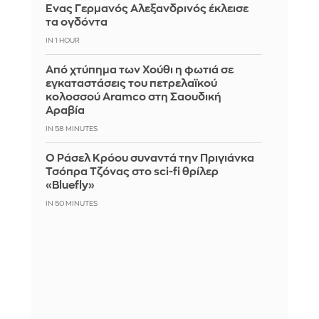
Ένας Γερμανός Αλεξανδρινός έκλεισε
τα ογδόντα
IN 1 HOUR
Από χτύπημα των Χούθι η φωτιά σε
εγκαταστάσεις του πετρελαϊκού
κολοσσού Aramco στη Σαουδική
Αραβία
IN 58 MINUTES
Ο Ράσελ Κρόου συναντά την Πριγιάνκα
Τσόπρα Τζόνας στο sci-fi θρίλερ
«Bluefly»
IN 50 MINUTES