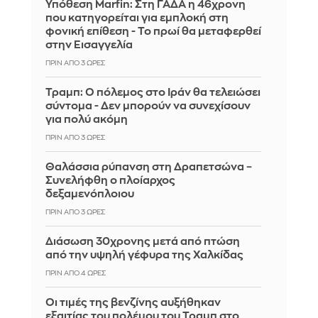
Υπόθεση Marfin: Στη ΓΑΔΑ η 46χρονη
που κατηγορείται για εμπλοκή στη
φονική επίθεση - Το πρωί θα μεταφερθεί
στην Εισαγγελία
ΠΡΙΝ ΑΠΌ 3 ΏΡΕΣ
Τραμπ: Ο πόλεμος στο Ιράν θα τελειώσει
σύντομα - Δεν μπορούν να συνεχίσουν
για πολύ ακόμη
ΠΡΙΝ ΑΠΌ 3 ΏΡΕΣ
Θαλάσσια ρύπανση στη Δραπετσώνα –
Συνελήφθη ο πλοίαρχος
δεξαμενόπλοιου
ΠΡΙΝ ΑΠΌ 3 ΏΡΕΣ
Διάσωση 30χρονης μετά από πτώση
από την υψηλή γέφυρα της Χαλκίδας
ΠΡΙΝ ΑΠΌ 4 ΏΡΕΣ
Οι τιμές της βενζίνης αυξήθηκαν
εξαιτίας του πολέμου του Τραμπ στο