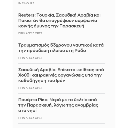
IN 2 HOURS
Reuters: Τουρκία, Σαουδική Αραβία και
Πακιστάν θα υπογράψουν συμφωνία
κοινής άμυνας την Παρασκευή
ΠΡΙΝ ΑΠΌ 3 ΏΡΕΣ
Τραυματισμός 53χρονου ναυτικού κατά
την πρόσδεση πλοίου στη Ρόδο
ΠΡΙΝ ΑΠΌ 3 ΏΡΕΣ
Σαουδική Αραβία: Επίκειται επίθεση από
Χούθι και ιρακινές οργανώσεις υπό την
καθοδήγηση του Ιράν
ΠΡΙΝ ΑΠΌ 3 ΏΡΕΣ
Πουέρτο Ρίκο: Νερό με το δελτίο από
την Παρασκευή, λόγω της ανομβρίας
στο νησί
ΠΡΙΝ ΑΠΌ 3 ΏΡΕΣ