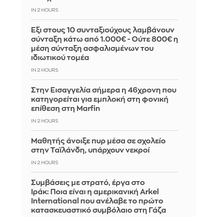
IN 2 HOURS
Έξι στους 10 συνταξιούχους λαμβάνουν
σύνταξη κάτω από 1.000€ - Ούτε 800€ η
μέση σύνταξη ασφαλισμένων του
ιδιωτικού τομέα
IN 2 HOURS
Στην Εισαγγελία σήμερα η 46χρονη που
κατηγορείται για εμπλοκή στη φονική
επίθεση στη Marfin
IN 2 HOURS
Μαθητής άνοιξε πυρ μέσα σε σχολείο
στην Ταϊλάνδη, υπάρχουν νεκροί
IN 2 HOURS
Συμβάσεις με στρατό, έργα στο
Ιράκ: Ποια είναι η αμερικανική Arkel
International που ανέλαβε το πρώτο
κατασκευαστικό συμβόλαιο στη Γάζα