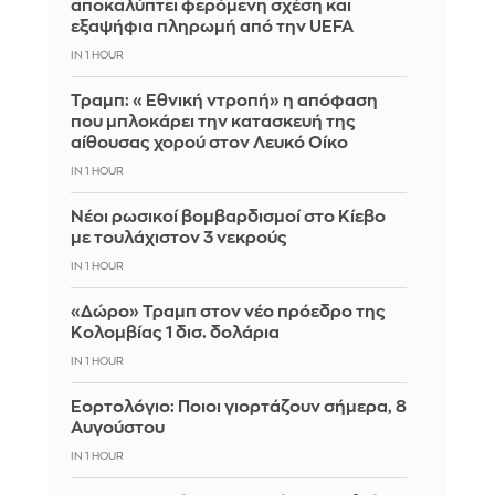
αποκαλύπτει φερόμενη σχέση και
εξαψήφια πληρωμή από την UEFA
IN 1 HOUR
Τραμπ: «Εθνική ντροπή» η απόφαση
που μπλοκάρει την κατασκευή της
αίθουσας χορού στον Λευκό Οίκο
IN 1 HOUR
Νέοι ρωσικοί βομβαρδισμοί στο Κίεβο
με τουλάχιστον 3 νεκρούς
IN 1 HOUR
«Δώρο» Τραμπ στον νέο πρόεδρο της
Κολομβίας 1 δισ. δολάρια
IN 1 HOUR
Εορτολόγιο: Ποιοι γιορτάζουν σήμερα, 8
Αυγούστου
IN 1 HOUR