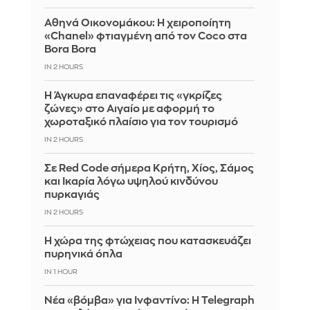
Αθηνά Οικονομάκου: Η χειροποίητη
«Chanel» φτιαγμένη από τον Coco στα
Bora Bora
IN 2 HOURS
Η Άγκυρα επαναφέρει τις «γκρίζες
ζώνες» στο Αιγαίο με αφορμή το
χωροταξικό πλαίσιο για τον τουρισμό
IN 2 HOURS
Σε Red Code σήμερα Κρήτη, Χίος, Σάμος
και Ικαρία λόγω υψηλού κινδύνου
πυρκαγιάς
IN 2 HOURS
Η χώρα της φτώχειας που κατασκευάζει
πυρηνικά όπλα
IN 1 HOUR
Νέα «βόμβα» για Ινφαντίνο: Η Telegraph