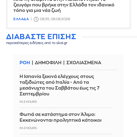
ζευγάρι που βρήκε στην Ελλάδα τον ιδανικό
τόπο για μια νέα ζωή
ΕΛΛΑΔΑ
08:35, 06.08.2026
ΔΙΑΒΑΣΤΕ ΕΠΙΣΗΣ
περισσότερες ειδήσεις από το skai.gr
ΡΟΗ
ΔΗΜΟΦΙΛΗ
ΣΧΟΛΙΑΣΜΕΝΑ
Η Ισπανία ξεκινά ελέγχους στους
ταξιδιώτες από Ιταλία - Από τα
μεσάνυχτα του Σαββάτου έως τις 7
Σεπτεμβρίου
IN 2 HOURS
Φωτιά σε κατάστημα στον Άλιμο:
Εκκενώνονται προληπτικά κάτοικοι
IN 2 HOURS