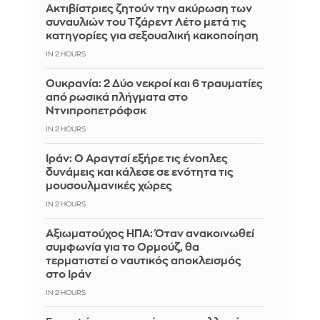
Ακτιβίστριες ζητούν την ακύρωση των
συναυλιών του Τζάρεντ Λέτο μετά τις
κατηγορίες για σεξουαλική κακοποίηση
IN 2 HOURS
Ουκρανία: 2 Δύο νεκροί και 6 τραυματίες
από ρωσικά πλήγματα στο
Ντνιπροπετρόφσκ
IN 2 HOURS
Ιράν: Ο Αραγτσί εξήρε τις ένοπλες
δυνάμεις και κάλεσε σε ενότητα τις
μουσουλμανικές χώρες
IN 2 HOURS
Αξιωματούχος ΗΠΑ: Όταν ανακοινωθεί
συμφωνία για το Ορμούζ, θα
τερματιστεί ο ναυτικός αποκλεισμός
στο Ιράν
IN 2 HOURS