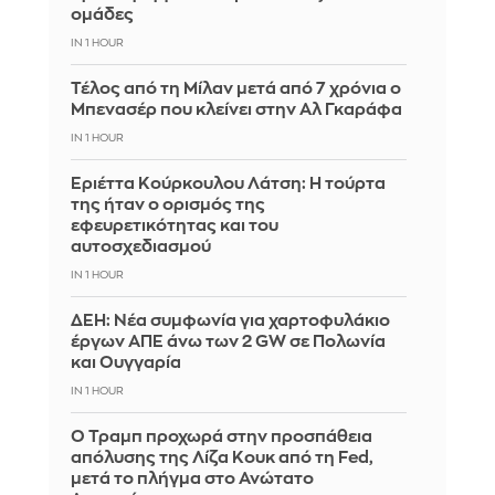
ομάδες
IN 1 HOUR
Τέλος από τη Μίλαν μετά από 7 χρόνια ο
Μπενασέρ που κλείνει στην Αλ Γκαράφα
IN 1 HOUR
Εριέττα Κούρκουλου Λάτση: Η τούρτα
της ήταν ο ορισμός της
εφευρετικότητας και του
αυτοσχεδιασμού
IN 1 HOUR
ΔΕΗ: Νέα συμφωνία για χαρτοφυλάκιο
έργων ΑΠΕ άνω των 2 GW σε Πολωνία
και Ουγγαρία
IN 1 HOUR
Ο Τραμπ προχωρά στην προσπάθεια
απόλυσης της Λίζα Κουκ από τη Fed,
μετά το πλήγμα στο Ανώτατο