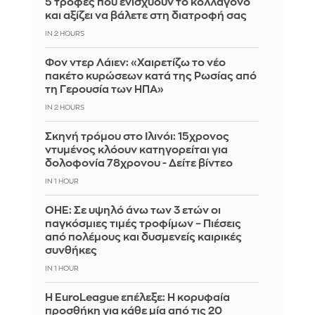
5 τροφές που ενισχύουν το κολλαγόνο
και αξίζει να βάλετε στη διατροφή σας
IN 2 HOURS
Φον ντερ Λάιεν: «Χαιρετίζω το νέο
πακέτο κυρώσεων κατά της Ρωσίας από
τη Γερουσία των ΗΠΑ»
IN 2 HOURS
Σκηνή τρόμου στο Ιλινόι: 15χρονος
ντυμένος κλόουν κατηγορείται για
δολοφονία 78χρονου - Δείτε βίντεο
IN 1 HOUR
ΟΗΕ: Σε υψηλό άνω των 3 ετών οι
παγκόσμιες τιμές τροφίμων – Πιέσεις
από πολέμους και δυσμενείς καιρικές
συνθήκες
IN 1 HOUR
Η EuroLeague επέλεξε: Η κορυφαία
προσθήκη για κάθε μία από τις 20