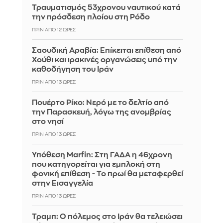
Τραυματισμός 53χρονου ναυτικού κατά
την πρόσδεση πλοίου στη Ρόδο
ΠΡΙΝ ΑΠΌ 12 ΏΡΕΣ
Σαουδική Αραβία: Επίκειται επίθεση από
Χούθι και ιρακινές οργανώσεις υπό την
καθοδήγηση του Ιράν
ΠΡΙΝ ΑΠΌ 13 ΏΡΕΣ
Πουέρτο Ρίκο: Νερό με το δελτίο από
την Παρασκευή, λόγω της ανομβρίας
στο νησί
ΠΡΙΝ ΑΠΌ 13 ΏΡΕΣ
Υπόθεση Marfin: Στη ΓΑΔΑ η 46χρονη
που κατηγορείται για εμπλοκή στη
φονική επίθεση - Το πρωί θα μεταφερθεί
στην Εισαγγελία
ΠΡΙΝ ΑΠΌ 13 ΏΡΕΣ
Τραμπ: Ο πόλεμος στο Ιράν θα τελειώσει