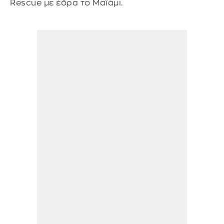
Rescue με έδρα το Μαϊάμι.