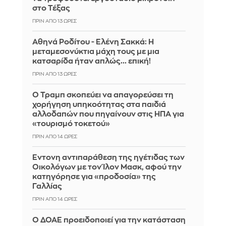
στο Τέξας
ΠΡΙΝ ΑΠΌ 13 ΏΡΕΣ
Αθηνά Ροδίτου - Ελένη Σακκά: Η
μεταμεσονύκτια μάχη τους με μια
κατσαρίδα ήταν απλώς... επική!
ΠΡΙΝ ΑΠΌ 13 ΏΡΕΣ
Ο Τραμπ σκοπεύει να απαγορεύσει τη
χορήγηση υπηκοότητας στα παιδιά
αλλοδαπών που πηγαίνουν στις ΗΠΑ για
«τουρισμό τοκετού»
ΠΡΙΝ ΑΠΌ 14 ΏΡΕΣ
Έντονη αντιπαράθεση της ηγέτιδας των
Οικολόγων με τον Ίλον Μασκ, αφού την
κατηγόρησε για «προδοσία» της
Γαλλίας
ΠΡΙΝ ΑΠΌ 14 ΏΡΕΣ
Ο ΔΟΑΕ προειδοποιεί για την κατάσταση