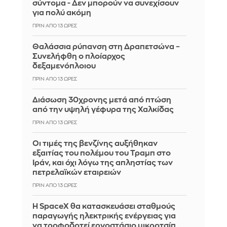
σύντομα - Δεν μπορούν να συνεχίσουν
για πολύ ακόμη
ΠΡΙΝ ΑΠΌ 13 ΏΡΕΣ
Θαλάσσια ρύπανση στη Δραπετσώνα –
Συνελήφθη ο πλοίαρχος
δεξαμενόπλοιου
ΠΡΙΝ ΑΠΌ 13 ΏΡΕΣ
Διάσωση 30χρονης μετά από πτώση
από την υψηλή γέφυρα της Χαλκίδας
ΠΡΙΝ ΑΠΌ 13 ΏΡΕΣ
Οι τιμές της βενζίνης αυξήθηκαν
εξαιτίας του πολέμου του Τραμπ στο
Ιράν, και όχι λόγω της απληστίας των
πετρελαϊκών εταιρειών
ΠΡΙΝ ΑΠΌ 13 ΏΡΕΣ
Η SpaceX θα κατασκευάσει σταθμούς
παραγωγής ηλεκτρικής ενέργειας για
να τροφοδοτεί εργοστάσιο μικροτσίπ