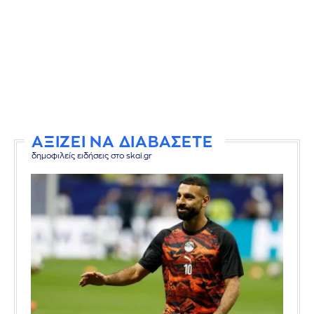
ΑΞΙΖΕΙ ΝΑ ΔΙΑΒΑΣΕΤΕ
δημοφιλείς ειδήσεις στο skai.gr