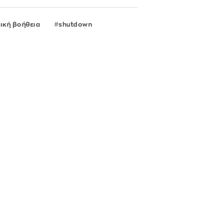
τική βοήθεια
shutdown