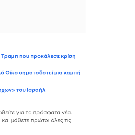
ον Τραμπ που προκάλεσε κρίση
κό Οίκο σηματοδοτεί μια καμπή
άχων» του Ισραήλ
θείτε για τα πρόσφατα νέα.
s
και μάθετε πρώτοι όλες τις