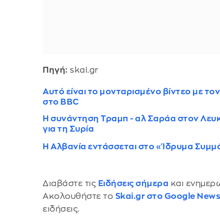
Πηγή:
skai.gr
Αυτό είναι το μονταρισμένο βίντεο με τ
στο BBC
Η συνάντηση Τραμπ - αλ Σαράα στον Λευ
για τη Συρία
Η Αλβανία εντάσσεται στο «Ίδρυμα Συμμ
Διαβάστε τις
Ειδήσεις σήμερα
και ενημερω
Ακολουθήστε το
Skai.gr στο Google New
ειδήσεις.