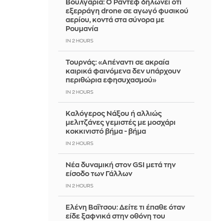
Βουλγαρία: Ο Ράντεφ δηλώνει ότι
εξερράγη drone σε αγωγό φυσικού
αερίου, κοντά στα σύνορα με
Ρουμανία
IN 2 HOURS
Τουρνάς: «Απέναντι σε ακραία
καιρικά φαινόμενα δεν υπάρχουν
περιθώρια εφησυχασμού»
IN 2 HOURS
Καλόγερος Νάξου ή αλλιώς
μελιτζάνες γεμιστές με μοσχάρι
κοκκινιστό βήμα - βήμα
IN 2 HOURS
Νέα δυναμική στον GSI μετά την
είσοδο των Γάλλων
IN 2 HOURS
Ελένη Βαΐτσου: Δείτε τι έπαθε όταν
είδε ξαφνικά στην οθόνη του