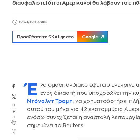
διασφαλιστεί ότι οι Αμερικανοί θα λάβουν τα επι
10:54, 10.11.2025
Προσθέστε το SKAI.gr στο
Google
Έ
να ομοσπονδιακό εφετείο ενέκρινε 
ενός δικαστή που υποχρεώνει την 
Ντόναλντ Τραμπ
, να χρηματοδοτήσει πλή
0
αυτού του μήνα για 42 εκατομμύρια Αμερ
ενόσω συνεχίζεται η αναστολή λειτουργία
9
σημειώνει το Reuters.