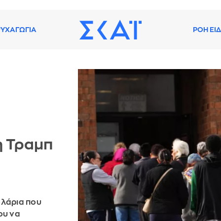
ΥΧΑΓΩΓΙΑ
ΡΟΗ ΕΙ
η Τραμπ
ολάρια που
ου να