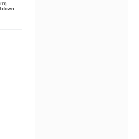
 τη
utdown