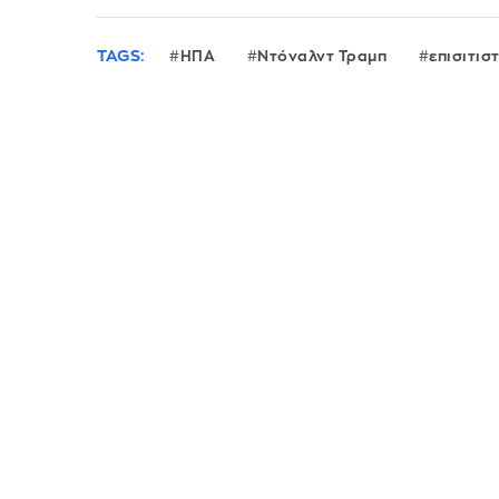
TAGS:
ΗΠΑ
Ντόναλντ Τραμπ
επισιτισ