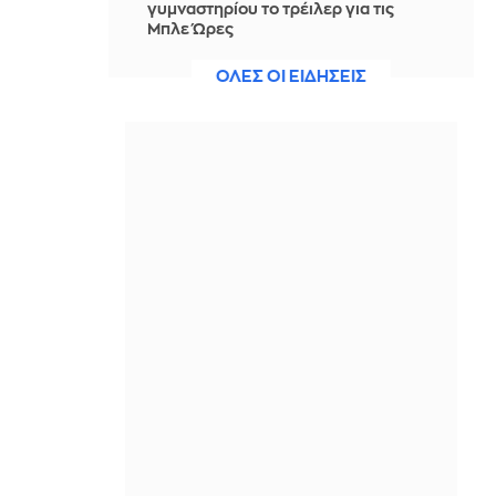
γυμναστηρίου το τρέιλερ για τις
Μπλε Ώρες
IN 2 HOURS
ΟΛΕΣ ΟΙ ΕΙΔΗΣΕΙΣ
Το απλό κόλπο για να ξεφλουδίζεις
τις ψητές πιπεριές πανεύκολα
IN 2 HOURS
Τάνκερ κτυπήθηκε από πύραυλο
ανοιχτά του Ομάν
IN 2 HOURS
Θρήνος για τον Λιονέλ Μέσι: Έφυγε
από τη ζωή ο πατέρας του σε ηλικία
68 ετών
IN 2 HOURS
Μακελειό στην Ταϊλάνδη: Στους 9 οι
νεκροί - Κατέληξε ένα ακόμη
12χρονο κορίτσι
IN 1 HOUR