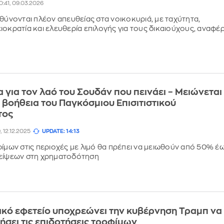
0:41, 09.03.2026
θύνονται πλέον απευθείας στα νοικοκυριά, με ταχύτητα,
ιοκρατία και ελευθερία επιλογής για τους δικαιούχους, αναφέρ
α για τον λαό του Σουδάν που πεινάει – Μειώνεται
 βοήθεια του Παγκόσμιου Επισιτιστικού
τος
, 12.12.2025
UPDATE: 14:13
φίμων στις περιοχές με λιμό θα πρέπει να μειωθούν από 50% έ
είψεων στη χρηματοδότηση
κό εφετείο υποχρεώνει την κυβέρνηση Τραμπ να
σει τις επιδοτήσεις τροφίμων