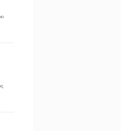
ει
ως