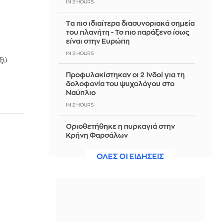
IN 2 HOURS
Tα πιο ιδιαίτερα διασυνοριακά σημεία
του πλανήτη - Το πιο παράξενο ίσως
είναι στην Ευρώπη
IN 2 HOURS
ξύ
Προφυλακίστηκαν οι 2 Ινδοί για τη
δολοφονία του ψυχολόγου στο
Ναύπλιο
IN 2 HOURS
Οριοθετήθηκε η πυρκαγιά στην
Κρήνη Φαρσάλων
IN 2 HOURS
ΟΛΕΣ ΟΙ ΕΙΔΗΣΕΙΣ
Ασφυκτική πίεση στον Ινφαντίνο για
να παραιτηθεί: Οι ποδοσφαιριστές
θέλουν αλλαγή στη FIFA
IN 2 HOURS
Χρηματοδότηση 204,6 εκατ. ευρώ