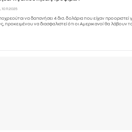
, 10.11.2025
οχρεούται να δαπανήσει 4 δισ. δολάρια που είχαν προοριστεί γ
, προκειμένου να διασφαλιστεί ότι οι Αμερικανοί θα λάβουν τ