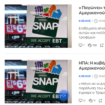
«Παγώνει» τ
Αμερικανού
ΚΟΣΜΟΣ
13:06
Επιδόματα σίτι
αυτών και πολλ
τροφίμων
1
156
ΗΠΑ: Η κυβέ
Αμερικανούς
ΚΟΣΜΟΣ
19:42
«Mόνο αν οι Δη
παράλυση του 
έγραψε ο Τραμ
0
11