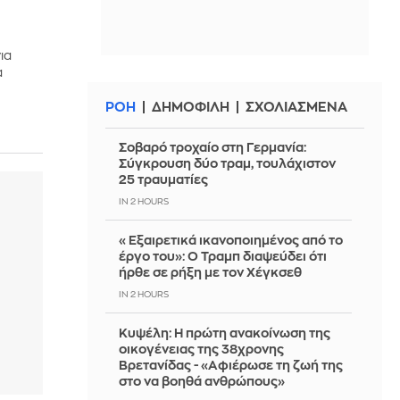
ια
α
ΡΟΗ
ΔΗΜΟΦΙΛΗ
ΣΧΟΛΙΑΣΜΕΝΑ
Σοβαρό τροχαίο στη Γερμανία:
Σύγκρουση δύο τραμ, τουλάχιστον
25 τραυματίες
IN 2 HOURS
«Εξαιρετικά ικανοποιημένος από το
έργο του»: Ο Τραμπ διαψεύδει ότι
ήρθε σε ρήξη με τον Χέγκσεθ
IN 2 HOURS
Κυψέλη: Η πρώτη ανακοίνωση της
οικογένειας της 38χρονης
Βρετανίδας - «Αφιέρωσε τη ζωή της
στο να βοηθά ανθρώπους»