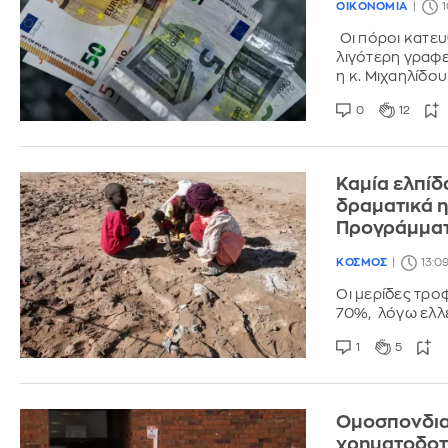
ΟΙΚΟΝΟΜΙΑ
1
Οι πόροι κατευ
λιγότερη γραφε
η κ. Μιχαηλίδου
0
12
Καμία ελπίδ
δραματικά η
Προγράμμα
ΚΟΣΜΟΣ
13:09
Οι μερίδες τρο
70%, λόγω ελλ
1
5
Ομοσπονδια
χρηματοδοτή