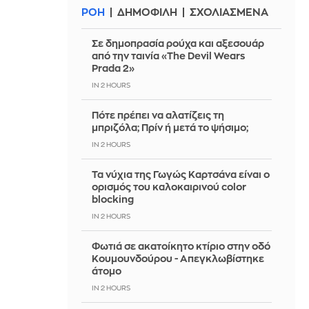
ΡΟΗ
ΔΗΜΟΦΙΛΗ
ΣΧΟΛΙΑΣΜΕΝΑ
Σε δημοπρασία ρούχα και αξεσουάρ
από την ταινία «The Devil Wears
Prada 2»
IN 2 HOURS
Πότε πρέπει να αλατίζεις τη
μπριζόλα; Πρίν ή μετά το ψήσιμο;
IN 2 HOURS
Τα νύχια της Γωγώς Καρτσάνα είναι ο
ορισμός του καλοκαιρινού color
blocking
IN 2 HOURS
Φωτιά σε ακατοίκητο κτίριο στην οδό
Κουμουνδούρου - Απεγκλωβίστηκε
άτομο
IN 2 HOURS