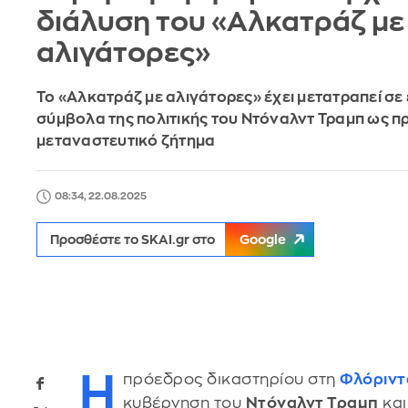
διάλυση του «Αλκατράζ με
αλιγάτορες»
Το «Αλκατράζ με αλιγάτορες» έχει μετατραπεί σε
σύμβολα της πολιτικής του Ντόναλντ Τραμπ ως π
μεταναστευτικό ζήτημα
08:34, 22.08.2025
Προσθέστε το SKAI.gr στο
Google
Η
πρόεδρος δικαστηρίου στη
Φλόριν
κυβέρνηση του
Ντόναλντ Τραμπ
και