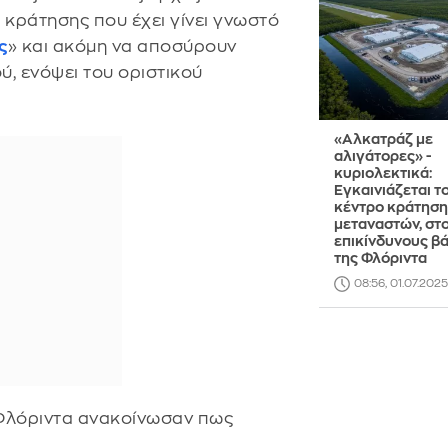
κράτησης που έχει γίνει γνωστό
ς
» και ακόμη να αποσύρουν
, ενόψει του οριστικού
«Αλκατράζ με
αλιγάτορες» -
κυριολεκτικά:
Εγκαινιάζεται τ
κέντρο κράτηση
μεταναστών, στ
επικίνδυνους β
της Φλόριντα
08:56, 01.07.2025
 Φλόριντα ανακοίνωσαν πως