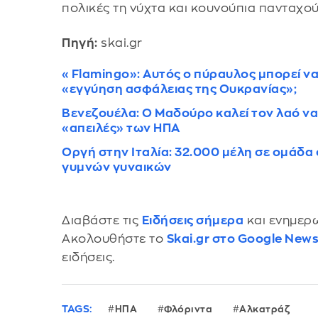
πολικές τη νύχτα και κουνούπια πανταχο
Πηγή:
skai.gr
«Flamingo»: Αυτός ο πύραυλος μπορεί να 
«εγγύηση ασφάλειας της Ουκρανίας»;
Βενεζουέλα: Ο Μαδούρο καλεί τον λαό να
«απειλές» των ΗΠΑ
Οργή στην Ιταλία: 32.000 μέλη σε ομάδ
γυμνών γυναικών
Διαβάστε τις
Ειδήσεις σήμερα
και ενημερω
Ακολουθήστε το
Skai.gr στο Google New
ειδήσεις.
TAGS:
ΗΠΑ
Φλόριντα
Αλκατράζ