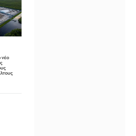
ο νέο
ς
ους
άλτους