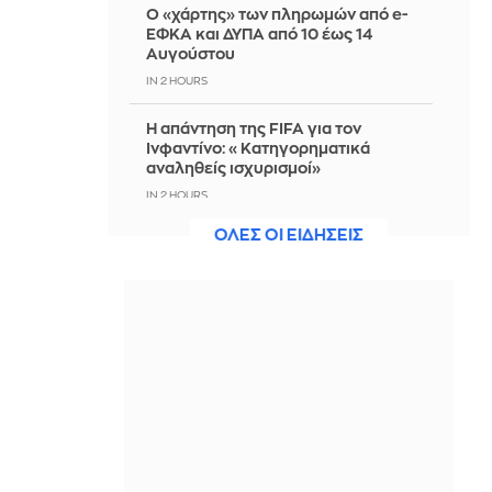
Ο «χάρτης» των πληρωμών από e-
ΕΦΚΑ και ΔΥΠΑ από 10 έως 14
Αυγούστου
IN 2 HOURS
Η απάντηση της FIFA για τον
Ινφαντίνο: «Κατηγορηματικά
αναληθείς ισχυρισμοί»
IN 2 HOURS
ΟΛΕΣ ΟΙ ΕΙΔΗΣΕΙΣ
CNN: Ο κορυφαίος στρατηγός του
Τραμπ αναζητά διέξοδο από τον
πόλεμο με το Ιράν
IN 1 HOUR
Ο απεσταλμένος του ΟΗΕ για την
Υεμένη προειδοποιεί για κίνδυνο
μεγάλης κλίμακας σύγκρουσης στη
χώρα
IN 1 HOUR
Meteo: Η ενέργεια της φωτιάς σε