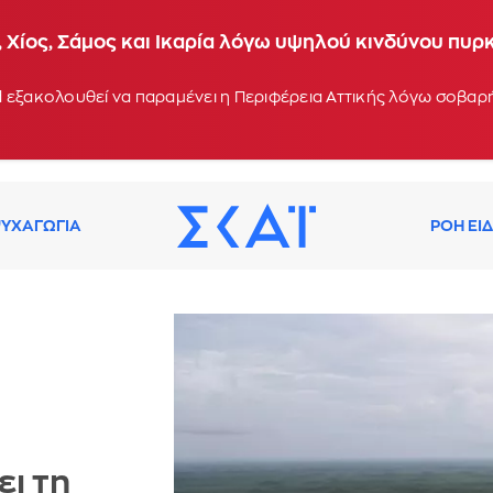
 Χίος, Σάμος και Ικαρία λόγω υψηλού κινδύνου πυρ
 εξακολουθεί να παραμένει η Περιφέρεια Αττικής λόγω σοβα
ΥΧΑΓΩΓΙΑ
ΡΟΗ ΕΙ
ι τη