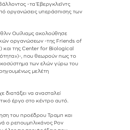
άλλοντος -τα Έβεργκλεϊντς
από οργανώσεις υπεράσπισης των
άθλιν Ουίλιαμς ακολούθησε
κών οργανώσεων -της Friends of
 και της Center for Biological
ιλότητα»)-, που θεωρούν πως το
οικοσύστημα των ελών γύρω του
ροηγουμένως μελέτη
χε διατάξει να ανασταλεί
ικό έργο στο κέντρο αυτό.
νηση του προέδρου Τραμπ και
ρνά ο ρεπουμπλικάνος Ρον