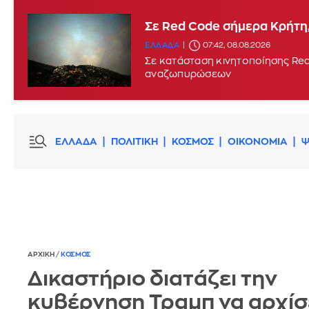
Σε Red Code σήμερα Κρήτη,
ΕΛΛΑΔΑ
07:42, 08.08.2026
Σε κατάσταση κινητοποίησης Red
αναζωπυρώσεων
ΕΛΛΑΔΑ
ΠΟΛΙΤΙΚΗ
ΚΟΣΜΟΣ
ΟΙΚΟΝΟΜΙΑ
Ψ
ΑΡΧΙΚΗ
/
ΚΟΣΜΟΣ
Δικαστήριο διατάζει την
κυβέρνηση Τραμπ να αρχίσε