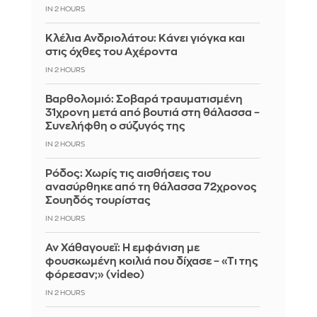
IN 2 HOURS
Κλέλια Ανδριολάτου: Κάνει γιόγκα και
στις όχθες του Αχέροντα
IN 2 HOURS
Βαρθολομιό: Σοβαρά τραυματισμένη
31χρονη μετά από βουτιά στη θάλασσα –
Συνελήφθη ο σύζυγός της
IN 2 HOURS
Ρόδος: Χωρίς τις αισθήσεις του
ανασύρθηκε από τη θάλασσα 72χρονος
Σουηδός τουρίστας
IN 2 HOURS
Αν Χάθαγουεϊ: Η εμφάνιση με
φουσκωμένη κοιλιά που δίχασε – «Τι της
φόρεσαν;» (video)
IN 2 HOURS