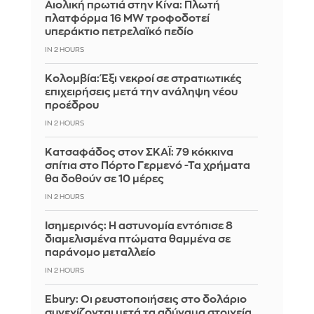
Αιολική πρωτιά στην Κίνα: Πλωτή
πλατφόρμα 16 MW τροφοδοτεί
υπεράκτιο πετρελαϊκό πεδίο
IN 2 HOURS
Κολομβία: Έξι νεκροί σε στρατιωτικές
επιχειρήσεις μετά την ανάληψη νέου
προέδρου
IN 2 HOURS
Kατσαφάδος στον ΣΚΑΪ: 79 κόκκινα
σπίτια στο Πόρτο Γερμενό -Τα χρήματα
θα δοθούν σε 10 μέρες
IN 2 HOURS
Ισημερινός: Η αστυνομία εντόπισε 8
διαμελισμένα πτώματα θαμμένα σε
παράνομο μεταλλείο
IN 2 HOURS
Ebury: Οι ρευστοποιήσεις στο δολάριο
συνεχίζονται μετά τα αδύναμα στοιχεία