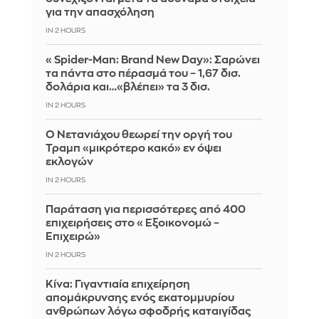
για την απασχόληση
IN 2 HOURS
«Spider-Man: Brand New Day»: Σαρώνει
τα πάντα στο πέρασμά του – 1,67 δισ.
δολάρια και…«βλέπει» τα 3 δισ.
IN 2 HOURS
Ο Νετανιάχου θεωρεί την οργή του
Τραμπ «μικρότερο κακό» εν όψει
εκλογών
IN 2 HOURS
Παράταση για περισσότερες από 400
επιχειρήσεις στο «Εξοικονομώ –
Επιχειρώ»
IN 2 HOURS
Κίνα: Γιγαντιαία επιχείρηση
απομάκρυνσης ενός εκατομμυρίου
ανθρώπων λόγω σφοδρής καταιγίδας