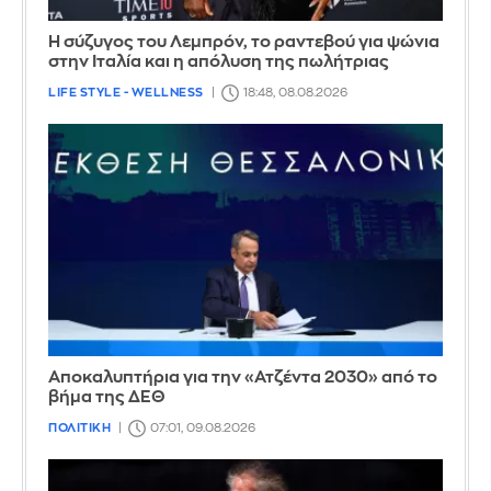
Η σύζυγος του Λεμπρόν, το ραντεβού για ψώνια
στην Ιταλία και η απόλυση της πωλήτριας
LIFE STYLE - WELLNESS
18:48, 08.08.2026
Αποκαλυπτήρια για την «Ατζέντα 2030» από το
βήμα της ΔΕΘ
ΠΟΛΙΤΙΚΗ
07:01, 09.08.2026