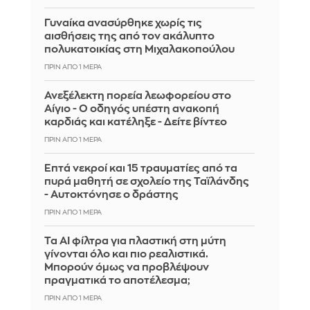
Γυναίκα ανασύρθηκε χωρίς τις
αισθήσεις της από τον ακάλυπτο
πολυκατοικίας στη Μιχαλακοπούλου
ΠΡΙΝ ΑΠΌ 1 ΜΈΡΑ
Ανεξέλεκτη πορεία λεωφορείου στο
Αίγιο - Ο οδηγός υπέστη ανακοπή
καρδιάς και κατέληξε - Δείτε βίντεο
ΠΡΙΝ ΑΠΌ 1 ΜΈΡΑ
Επτά νεκροί και 15 τραυματίες από τα
πυρά μαθητή σε σχολείο της Ταϊλάνδης
- Αυτοκτόνησε ο δράστης
ΠΡΙΝ ΑΠΌ 1 ΜΈΡΑ
Τα AI φίλτρα για πλαστική στη μύτη
γίνονται όλο και πιο ρεαλιστικά.
Μπορούν όμως να προβλέψουν
πραγματικά το αποτέλεσμα;
ΠΡΙΝ ΑΠΌ 1 ΜΈΡΑ