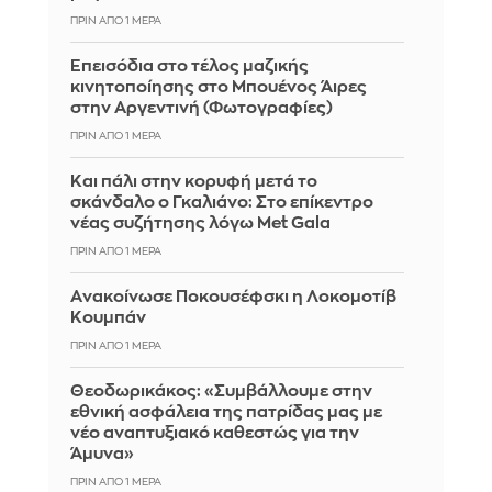
ΠΡΙΝ ΑΠΌ 1 ΜΈΡΑ
Επεισόδια στο τέλος μαζικής
κινητοποίησης στο Μπουένος Άιρες
στην Αργεντινή (Φωτογραφίες)
ΠΡΙΝ ΑΠΌ 1 ΜΈΡΑ
Και πάλι στην κορυφή μετά το
σκάνδαλο ο Γκαλιάνο: Στο επίκεντρο
νέας συζήτησης λόγω Met Gala
ΠΡΙΝ ΑΠΌ 1 ΜΈΡΑ
Aνακοίνωσε Ποκουσέφσκι η Λοκομοτίβ
Κουμπάν
ΠΡΙΝ ΑΠΌ 1 ΜΈΡΑ
Θεοδωρικάκος: «Συμβάλλουμε στην
εθνική ασφάλεια της πατρίδας μας με
νέο αναπτυξιακό καθεστώς για την
Άμυνα»
ΠΡΙΝ ΑΠΌ 1 ΜΈΡΑ