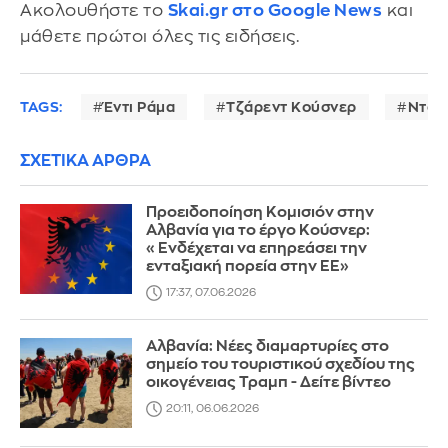
Ακολουθήστε το
Skai.gr στο Google News
και
μάθετε πρώτοι όλες τις ειδήσεις.
TAGS:
Έντι Ράμα
Τζάρεντ Κούσνερ
Ντόν
ΣΧΕΤΙΚΑ ΑΡΘΡΑ
Προειδοποίηση Κομισιόν στην
Αλβανία για το έργο Κούσνερ:
«Ενδέχεται να επηρεάσει την
ενταξιακή πορεία στην ΕΕ»
17:37, 07.06.2026
Αλβανία: Νέες διαμαρτυρίες στο
σημείο του τουριστικού σχεδίου της
οικογένειας Τραμπ - Δείτε βίντεο
20:11, 06.06.2026