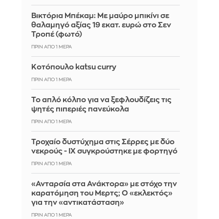
Βικτόρια Μπέκαμ: Με μαύρο μπικίνι σε
θαλαμηγό αξίας 19 εκατ. ευρώ στο Σεν
Τροπέ (φωτό)
ΠΡΙΝ ΑΠΌ 1 ΜΈΡΑ
Κοτόπουλο katsu curry
ΠΡΙΝ ΑΠΌ 1 ΜΈΡΑ
Το απλό κόλπο για να ξεφλουδίζεις τις
ψητές πιπεριές πανεύκολα
ΠΡΙΝ ΑΠΌ 1 ΜΈΡΑ
Τροχαίο δυστύχημα στις Σέρρες με δύο
νεκρούς - ΙΧ συγκρούστηκε με φορτηγό
ΠΡΙΝ ΑΠΌ 1 ΜΈΡΑ
«Ανταρσία στα Ανάκτορα» με στόχο την
καρατόμηση του Μερτς; Ο «εκλεκτός»
για την «αντικατάσταση»
ΠΡΙΝ ΑΠΌ 1 ΜΈΡΑ