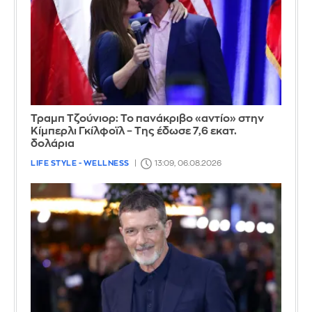
Τραμπ Τζούνιορ: Το πανάκριβο «αντίο» στην
Κίμπερλι Γκίλφοϊλ – Της έδωσε 7,6 εκατ.
δολάρια
LIFE STYLE - WELLNESS
13:09, 06.08.2026