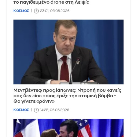
το παγιδευμένο drone στη Λειψία
ΚΟΣΜΟΣ
23:01, 05.08.2026
Μεντβέντεφ προς Ιάπωνες: Ντροπή που κανείς
σας δεν είπε ποιος έριξε την ατομική βόμβα -
Θα γίνετε «ρόνιν»
ΚΟΣΜΟΣ
14:25, 06.08.2026