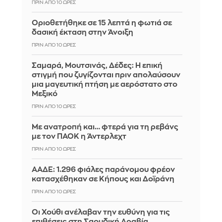
ΠΡΙΝ ΑΠΌ 10 ΏΡΕΣ
Οριοθετήθηκε σε 15 λεπτά η φωτιά σε
δασική έκταση στην Άνοιξη
ΠΡΙΝ ΑΠΌ 10 ΏΡΕΣ
Σαμαρά, Μουτσινάς, Δέδες: Η επική
στιγμή που ζυγίζονται πριν απολαύσουν
μια μαγευτική πτήση με αερόστατο στο
Μεξικό
ΠΡΙΝ ΑΠΌ 10 ΏΡΕΣ
Με ανατροπή και… φτερά για τη ρεβάνς
με τον ΠΑΟΚ η Άντερλεχτ
ΠΡΙΝ ΑΠΌ 10 ΏΡΕΣ
ΑΑΔΕ: 1.296 φιάλες παράνομου φρέον
κατασχέθηκαν σε Κήπους και Δοϊράνη
ΠΡΙΝ ΑΠΌ 10 ΏΡΕΣ
Οι Χούθι ανέλαβαν την ευθύνη για τις
επιθέσεις στη Σαουδική Αραβία