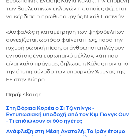
Ευρωπαϊκής Ένωσης Κάγια Κάλας, την επομένη
των βουλευτικών εκλογών τις οποίες φέρεται
να κέρδισε ο πρωθυπουργός Νικόλ Πασινιάν.
«Ασφαλώς η καταμέτρηση των ψηφοδελτίων
συνεχίζεται, ωστόσο φαίνεται πως, παρά την
ισχυρή ρωσική πίεση, οι άνθρωποι επιλέγουν
εντούτοις ένα ευρωπαϊκό μέλλον, κάτι που
είναι καλό πράγμα», δήλωσε η Κάλας πριν από
την άτυπη σύνοδο των υπουργών Άμυνας της
ΕΕ στην Κύπρο.
Πηγή:
skai.gr
Στη Βόρεια Κορέα ο Σι Τζινπίνγκ -
Εντυπωσιακή υποδοχή από τον Κιμ Γιονγκ Ουν
- Τι επιδιώκουν οι δύο ηγέτες
Ανάφλεξη στη Μέση Ανατολή: Το Ιράν έτοιμο