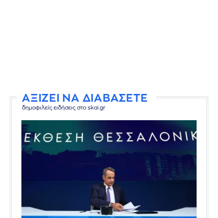
ΑΞΙΖΕΙ ΝΑ ΔΙΑΒΑΣΕΤΕ
δημοφιλείς ειδήσεις στο skai.gr