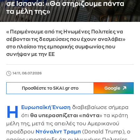
σε Ισπανία: «Θα στηρίζουμε πάντα
τα μέλη της»
«Περιμένουμε από τις Ηνωμένες Πολιτείες να
σέβονται τις δεσμεύσεις που έχουν αναλάβει»
στο πλαίσιο της εμπορικής συμφωνίας που
συνήψαν με την ΕΕ
14:11, 08.07.2026
Προσθέστε το SKAI.gr στο
Google
Η
Ευρωπαϊκή Ένωση
διαβεβαίωσε σήμερα
ότι
θα υπερασπίζεται «πάντα
» τα κράτη
μέλη της, μετά τις απειλές του Αμερικανού
προέδρου
Ντόναλντ Τραμπ
(Donald Trump), ο
οποίος υποστήριξε ότι οι Ηνωμένες Πολιτείες