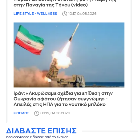
στην Παναγία της Τήνου (video)
LIFE STYLE - WELLNESS
10:17, 04.08.2026
Ιράν: «Ακυρώσαμε σχέδια για επίθεση στην
Ουκρανία αφότου ζήτησαν συγγνώμη» -
Απειλές στις ΗΠΑ για το ναυτικό μπλόκο
ΚΟΣΜΟΣ
09:15, 04.08.2026
ΔΙΑΒΑΣΤΕ ΕΠΙΣΗΣ
περισσότερες ειδήσεις από το skai.gr