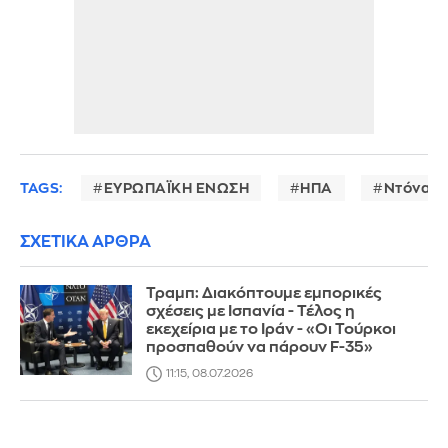
TAGS:
ΕΥΡΩΠΑΪΚΗ ΕΝΩΣΗ
ΗΠΑ
Ντόναλν
ΣΧΕΤΙΚΑ ΑΡΘΡΑ
Τραμπ: Διακόπτουμε εμπορικές
σχέσεις με Ισπανία - Τέλος η
εκεχείρια με το Ιράν - «Οι Τούρκοι
προσπαθούν να πάρουν F-35»
11:15, 08.07.2026