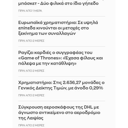
μπάσκετ - Δύο φιλικά στο ίδιο γήπεδο
ΠΡΙΝ ΑΠΌ 1 ΜΈΡΑ
Ευρωπαϊκά χρηματιστήρια: Σε υψηλά
επίπεδα κινούνται οι μετοχές στο
ξεκίνημα των συναλλαγών
ΠΡΙΝ ΑΠΌ 2 ΜΈΡΕΣ
Ραγίζει καρδιές ο συγγραφέας του
«Game of Thrones»: «Έχασα φίλους και
πάλεψα με την κατάθλιψη»
ΠΡΙΝ ΑΠΌ 2 ΜΈΡΕΣ
Χρηματιστήριο: Στις 2.636,27 μονάδες ο
Γενικός Δείκτης Τιμών, με άνοδο 0,29%
ΠΡΙΝ ΑΠΌ 2 ΜΈΡΕΣ
Σύγκρουση αεροσκάφους της DHL με
άγνωστο αντικείμενο στο αεροδρόμιο
της Λειψίας
ΠΡΙΝ ΑΠΌ 2 ΜΈΡΕΣ