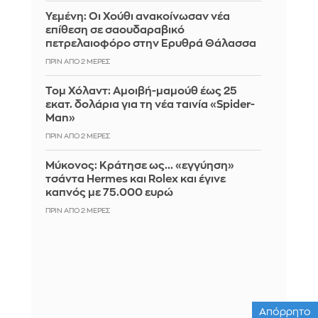
Υεμένη: Οι Χούθι ανακοίνωσαν νέα
επίθεση σε σαουδαραβικό
πετρελαιοφόρο στην Ερυθρά Θάλασσα
ΠΡΙΝ ΑΠΌ 2 ΜΈΡΕΣ
Τομ Χόλαντ: Αμοιβή-μαμούθ έως 25
εκατ. δολάρια για τη νέα ταινία «Spider-
Man»
ΠΡΙΝ ΑΠΌ 2 ΜΈΡΕΣ
Μύκονος: Κράτησε ως... «εγγύηση»
τσάντα Hermes και Rolex και έγινε
καπνός με 75.000 ευρώ
ΠΡΙΝ ΑΠΌ 2 ΜΈΡΕΣ
Απόρρητο