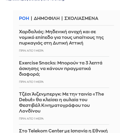
ΡΟΗ
ΔΗΜΟΦΙΛΗ
ΣΧΟΛΙΑΣΜΕΝΑ
Χαρδαλιάς: Μηδενική ανοχή και σε
νομικό επίπεδο για τους υπαίτιους της
πυρκαγιάς στη Δυτική Αττική
ΠΡΙΝ ΑΠΌ 1 ΜΈΡΑ
Exercise Snacks: Μπορούν τα 3 λεπτά
άσκησης να κάνουν πραγματικά
διαφορά;
ΠΡΙΝ ΑΠΌ 1 ΜΈΡΑ
Τζέσι Άιζενμπεργκ: Με την ταινία «The
Debut» θα κλείσει η αυλαία του
Φεστιβάλ Κινηματογράφου του
Λονδίνου
ΠΡΙΝ ΑΠΌ 1 ΜΈΡΑ
Στο Telekom Center με Ισπανία η Εθνική