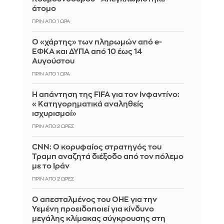
άτομο
ΠΡΙΝ ΑΠΌ 1 ΏΡΑ
Ο «χάρτης» των πληρωμών από e-
ΕΦΚΑ και ΔΥΠΑ από 10 έως 14
Αυγούστου
ΠΡΙΝ ΑΠΌ 1 ΏΡΑ
Η απάντηση της FIFA για τον Ινφαντίνο:
«Κατηγορηματικά αναληθείς
ισχυρισμοί»
ΠΡΙΝ ΑΠΌ 2 ΏΡΕΣ
CNN: Ο κορυφαίος στρατηγός του
Τραμπ αναζητά διέξοδο από τον πόλεμο
με το Ιράν
ΠΡΙΝ ΑΠΌ 2 ΏΡΕΣ
Ο απεσταλμένος του ΟΗΕ για την
Υεμένη προειδοποιεί για κίνδυνο
μεγάλης κλίμακας σύγκρουσης στη