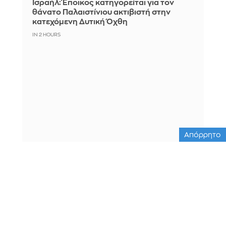
Ισραήλ: Έποικος κατηγορείται για τον
θάνατο Παλαιστίνιου ακτιβιστή στην
κατεχόμενη Δυτική Όχθη
IN 2 HOURS
Απόρρητο