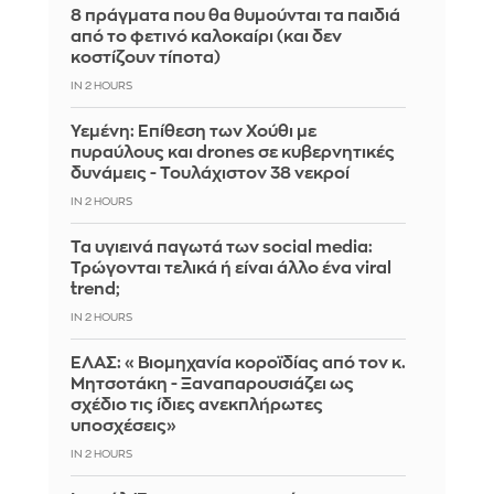
8 πράγματα που θα θυμούνται τα παιδιά
από το φετινό καλοκαίρι (και δεν
κοστίζουν τίποτα)
IN 2 HOURS
Υεμένη: Επίθεση των Χούθι με
πυραύλους και drones σε κυβερνητικές
δυνάμεις - Τουλάχιστον 38 νεκροί
IN 2 HOURS
Τα υγιεινά παγωτά των social media:
Τρώγονται τελικά ή είναι άλλο ένα viral
trend;
IN 2 HOURS
ΕΛΑΣ: «Βιομηχανία κοροϊδίας από τον κ.
Μητσοτάκη - Ξαναπαρουσιάζει ως
σχέδιο τις ίδιες ανεκπλήρωτες
υποσχέσεις»
IN 2 HOURS