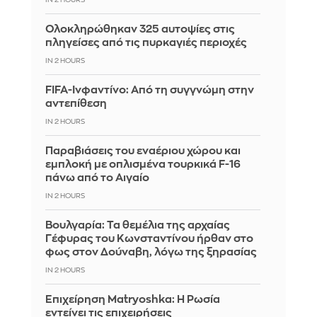
Ολοκληρώθηκαν 325 αυτοψίες στις
πληγείσες από τις πυρκαγιές περιοχές
IN 2 HOURS
FIFA-Ινφαντίνο: Από τη συγγνώμη στην
αντεπίθεση
IN 2 HOURS
Παραβιάσεις του εναέριου χώρου και
εμπλοκή με οπλισμένα τουρκικά F-16
πάνω από το Αιγαίο
IN 2 HOURS
Βουλγαρία: Τα θεμέλια της αρχαίας
Γέφυρας του Κωνσταντίνου ήρθαν στο
φως στον Δούναβη, λόγω της ξηρασίας
IN 2 HOURS
Επιχείρηση Matryoshka: Η Ρωσία
εντείνει τις επιχειρήσεις