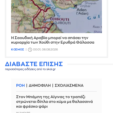
Η Σαουδική Αραβία μπορεί να σπάσει την
κυριαρχία των Χούθι στην Ερυθρά Θάλασσα
ΚΟΣΜΟΣ
00:01, 06.08.2026
ΔΙΑΒΑΣΤΕ ΕΠΙΣΗΣ
περισσότερες ειδήσεις από το skai.gr
ΡΟΗ
ΔΗΜΟΦΙΛΗ
ΣΧΟΛΙΑΣΜΕΝΑ
Στον Μπάμπη της Αίγινας το τραπέζι
στρώνεται δίπλα στο κύμα με θαλασσινά
και φρέσκο ψάρι
IN 2 HOURS