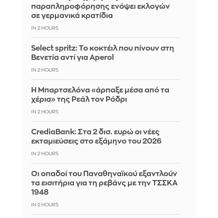
παραπληροφόρησης ενόψει εκλογών
σε γερμανικά κρατίδια
IN 2 HOURS
Select spritz: Το κοκτέιλ που πίνουν στη
Βενετία αντί για Aperol
IN 2 HOURS
Η Μπαρτσελόνα «άρπαξε μέσα από τα
χέρια» της Ρεάλ τον Ρόδρι
IN 2 HOURS
CrediaBank: Στα 2 δισ. ευρώ οι νέες
εκταμιεύσεις στο εξάμηνο του 2026
IN 2 HOURS
Οι οπαδοί του Παναθηναϊκού εξαντλούν
τα εισιτήρια για τη ρεβάνς με την ΤΣΣΚΑ
1948
IN 2 HOURS