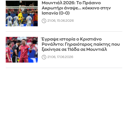
Μουντιάλ 2026: Το Πράσινο
Ακρωτήρι άναψε... κόκκινο στην
Ισπανία (0-0)
21:06, 15.06.2026
Έγραψε ιστορία ο Κριστιάνο
Ρονάλντο: Γηραιότερος παίκτης που
ξεκίνησε σε 11άδα σε Μουντιάλ
21:06, 17.06.2026