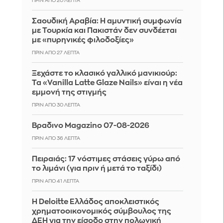
ΠΡΙΝ ΑΠΌ 20 ΛΕΠΤΆ
Σαουδική Αραβία: Η αμυντική συμφωνία
με Τουρκία και Πακιστάν δεν συνδέεται
με «πυρηνικές φιλοδοξίες»
ΠΡΙΝ ΑΠΌ 27 ΛΕΠΤΆ
Ξεχάστε το κλασικό γαλλικό μανικιούρ:
Τα «Vanilla Latte Glaze Nails» είναι η νέα
εμμονή της στιγμής
ΠΡΙΝ ΑΠΌ 30 ΛΕΠΤΆ
Βραδινο Magazino 07-08-2026
ΠΡΙΝ ΑΠΌ 36 ΛΕΠΤΆ
Πειραιάς: 17 νόστιμες στάσεις γύρω από
το λιμάνι (για πριν ή μετά το ταξίδι)
ΠΡΙΝ ΑΠΌ 41 ΛΕΠΤΆ
Η Deloitte Ελλάδος αποκλειστικός
χρηματοοικονομικός σύμβουλος της
ΔΕΗ για την είσοδο στην πολωνική