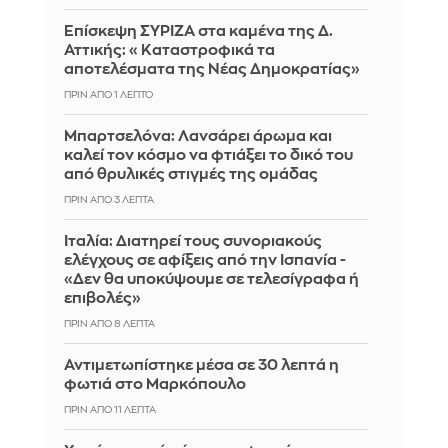
Επίσκεψη ΣΥΡΙΖΑ στα καμένα της Δ.
Αττικής: «Καταστροφικά τα
αποτελέσματα της Νέας Δημοκρατίας»
ΠΡΙΝ ΑΠΌ 1 ΛΕΠΤΌ
Μπαρτσελόνα: Λανσάρει άρωμα και
καλεί τον κόσμο να φτιάξει το δικό του
από θρυλικές στιγμές της ομάδας
ΠΡΙΝ ΑΠΌ 3 ΛΕΠΤΆ
Ιταλία: Διατηρεί τους συνοριακούς
ελέγχους σε αφίξεις από την Ισπανία -
«Δεν θα υποκύψουμε σε τελεσίγραφα ή
επιβολές»
ΠΡΙΝ ΑΠΌ 8 ΛΕΠΤΆ
Αντιμετωπίστηκε μέσα σε 30 λεπτά η
φωτιά στο Μαρκόπουλο
ΠΡΙΝ ΑΠΌ 11 ΛΕΠΤΆ