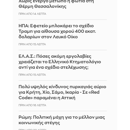
Χωρίς ενεργό μέτωπο η φωτιά στη
Θέρμη Θεσσαλονίκης
ΠΡΙΝ ΑΠΌ 14 ΛΕΠΤΆ
ΗΠΑ: Εφετείο μπλοκάρει το σχέδιο
Τραμπ για αίθουσα χορού 400 εκατ.
δολαρίων στον Λευκό Οίκο
ΠΡΙΝ ΑΠΌ 15 ΛΕΠΤΆ
ΕΛ.Α.Σ.: Πόσες ακόμη εργολαβίες
χρειάζεται το Ελληνικό Κτηματολόγιο
αντί για ένα σχέδιο στελέχωσης;
ΠΡΙΝ ΑΠΌ 15 ΛΕΠΤΆ
Πολύ υψηλός κίνδυνος πυρκαγιάς αύριο
για Κρήτη, Χίο, Σάμο, Ικαρία - Σε «Red
Code» παραμένει η Αττική
ΠΡΙΝ ΑΠΌ 16 ΛΕΠΤΆ
Ρώμη: Πολιτική μάχη για το μέλλον μιας
κοινωνικής στέγης