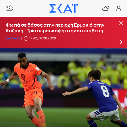
Φωτιά στο Στεφάνι Κορίνθου - Μήνυμα από το
Φωτιά σε δάσος στην περιοχή Ερμακιά στην
112 για ετοιμότητα
Κοζάνη - Τρία αεροσκάφη στην κατάσβεση
ΕΛΛΑΔΑ
ΕΛΛΑΔΑ
16:29, 07.08.2026
17:40, 07.08.2026