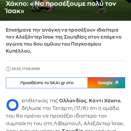
Χάκπο: «Να προσέξουμε πολύ τον
Ίσακ»
Eπισήμανε την ανάγκη να προσέξουν ιδιαίτερα
τον Αλεξάντερ Ίσακ της Σουηδίας στον επόμενο
αγώνα του 6ου ομίλου του Παγκοσμίου
Κυπέλλου.
22:22, 17.06.2026
Προσθέστε το SKAI.gr στο
Google
Ο
επιθετικός της
Ολλανδίας
,
Κόντι Χάκπο
,
δήλωσε την Τετάρτη (17/6) ότι η ομάδα
του θα πρέπει να προσέξει ιδιαίτερα τον
συμπαίκτη του στη Λίβερπουλ, Αλεξάντερ Ίσακ,