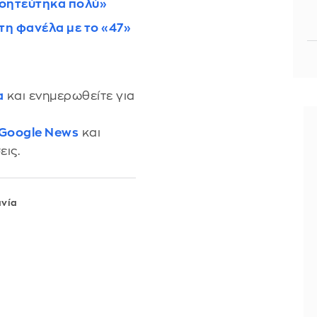
γοητεύτηκα πολύ»
τη φανέλα με το «47»
α
και ενημερωθείτε για
 Google News
και
εις.
ανία