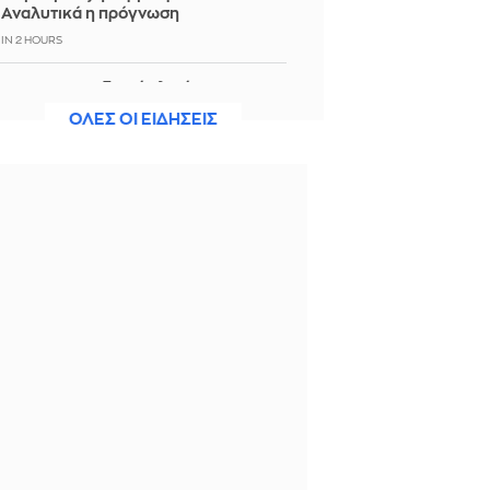
Αναλυτικά η πρόγνωση
IN 2 HOURS
ΗΠΑ: Το προεδρικό ελικόπτερο
πλησίασε υπερβολικά αεροπλάνο
ΟΛΕΣ ΟΙ ΕΙΔΗΣΕΙΣ
της γραμμής στην Ουάσιγκτον - Τι
συνέβη
IN 2 HOURS
Σε Red Code Αττική, Βοιωτία και
Εύβοια λόγω υψηλού κινδύνου
πυρκαγιάς
IN 2 HOURS
Νεύρα στην Ουάσινγκτον για το Ιράν;
Αναφορές για «εξάψαλμο» Τραμπ
στον Χέγκσεθ και για κόντρα
Νετανιάχου - Βανς
IN 2 HOURS
Εορτολόγιο: Μεγάλη γιορτή σήμερα
6 Αυγούστου - Ποιοι γιορτάζουν