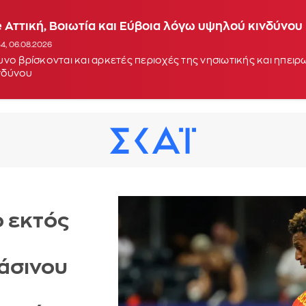
 Αττική, Βοιωτία και Εύβοια λόγω υψηλού κινδύνου
34, 06.08.2026
νο βρίσκονται και αρκετές περιοχές της νησιωτικής και ηπειρ
νδύνου
ο εκτός
ράσινου