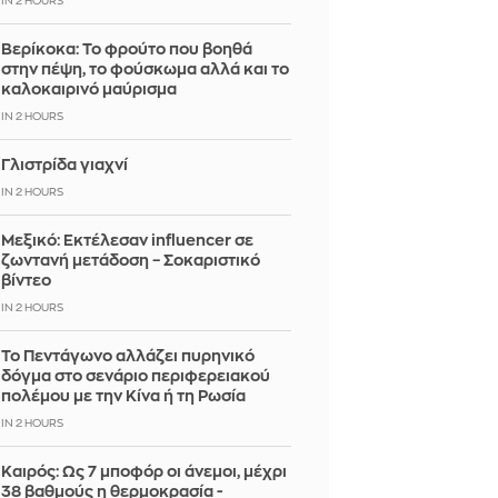
IN 2 HOURS
Βερίκοκα: Το φρούτο που βοηθά
στην πέψη, το φούσκωμα αλλά και το
καλοκαιρινό μαύρισμα
IN 2 HOURS
Γλιστρίδα γιαχνί
IN 2 HOURS
Μεξικό: Εκτέλεσαν influencer σε
ζωντανή μετάδοση – Σοκαριστικό
βίντεο
IN 2 HOURS
Το Πεντάγωνο αλλάζει πυρηνικό
δόγμα στο σενάριο περιφερειακού
πολέμου με την Κίνα ή τη Ρωσία
IN 2 HOURS
Καιρός: Ως 7 μποφόρ οι άνεμοι, μέχρι
38 βαθμούς η θερμοκρασία -