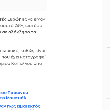
τές Ευρώπης
να είχαν
οσοστό 74%, ωστόσο
λ σε ολόκληρο το
υπωσιακό, καθώς είναι
 που έχει καταγραφεί
σμίου Κυπέλλου από
 του Πράσινου
στο Μουντιάλ
ν πως είμαι εκτός