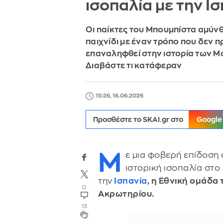
ισοπαλία με την Ι
Οι παίκτες του Μπουμπίστα αμύν
παιχνίδι με έναν τρόπο που δεν πρ
επαναληφθεί στην ιστορία των Μο
Διαβάστε τι κατάφεραν
15:26, 16.06.2026
Προσθέστε το SKAI.gr στο
Google
Μ
ε μια φοβερή επίδοση
ιστορική ισοπαλία στο
την
Ισπανία
, η Εθνική ομάδα
0
Ακρωτηρίου.
13