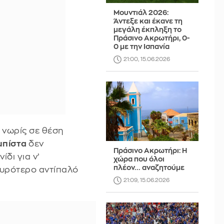
Μουντιάλ 2026:
Άντεξε και έκανε τη
μεγάλη έκπληξη το
Πράσινο Ακρωτήρι, 0-
0 με την Ισπανία
21:00, 15.06.2026
 νωρίς σε θέση
μπίστα
δεν
Πράσινο Ακρωτήρι: Η
δι για ν’
χώρα που όλοι
πλέον... αναζητούμε
χυρότερο αντίπαλό
21:09, 15.06.2026