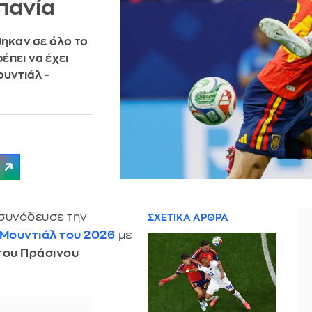
σπανία
θηκαν σε όλο το
έπει να έχει
υντιάλ -
 συνόδευσε την
ΣΧΕΤΙΚΑ ΑΡΘΡΑ
Μουντιάλ του 2026
με
 του Πράσινου