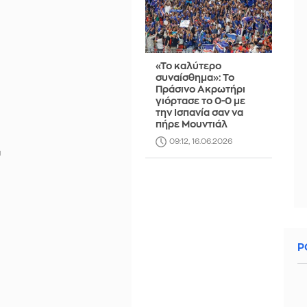
«Το καλύτερο
συναίσθημα»: Το
Πράσινο Ακρωτήρι
γιόρτασε το 0-0 με
την Ισπανία σαν να
πήρε Μουντιάλ
09:12, 16.06.2026
Ρ