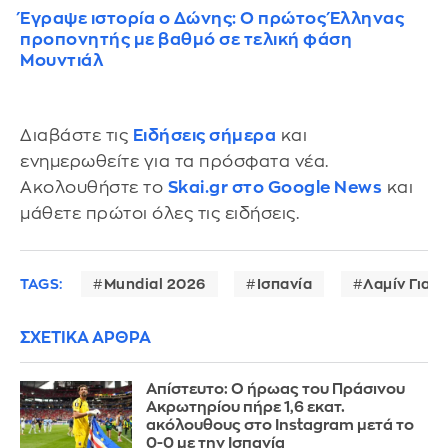
Έγραψε ιστορία ο Δώνης: Ο πρώτος Έλληνας
προπονητής με βαθμό σε τελική φάση
Μουντιάλ
Διαβάστε τις
Ειδήσεις σήμερα
και
ενημερωθείτε για τα πρόσφατα νέα.
Ακολουθήστε το
Skai.gr στο Google News
και
μάθετε πρώτοι όλες τις ειδήσεις.
TAGS:
Mundial 2026
Ισπανία
Λαμίν Γιαμ
ΣΧΕΤΙΚΑ ΑΡΘΡΑ
Απίστευτο: Ο ήρωας του Πράσινου
Ακρωτηρίου πήρε 1,6 εκατ.
ακόλουθους στο Instagram μετά το
0-0 με την Ισπανία