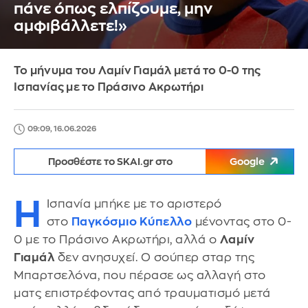
πάνε όπως ελπίζουμε, μην
αμφιβάλλετε!»
Το μήνυμα του Λαμίν Γιαμάλ μετά το 0-0 της
Ισπανίας με το Πράσινο Ακρωτήρι
09:09, 16.06.2026
Προσθέστε το SKAI.gr στο
Google
Η
Ισπανία μπήκε με το αριστερό
στο
Παγκόσμιο Κύπελλο
μένοντας στο 0-
0 με το Πράσινο Ακρωτήρι, αλλά ο
Λαμίν
Γιαμάλ
δεν ανησυχεί. Ο σούπερ σταρ της
Μπαρτσελόνα, που πέρασε ως αλλαγή στο
ματς επιστρέφοντας από τραυματισμό μετά