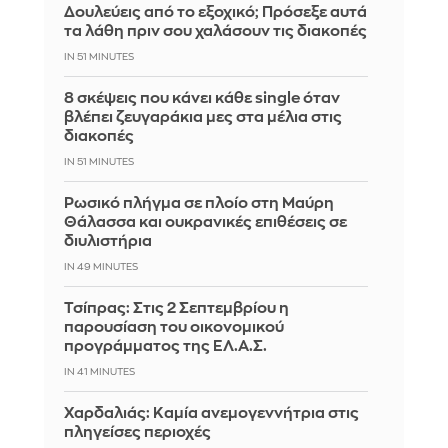
Δουλεύεις από το εξοχικό; Πρόσεξε αυτά
τα λάθη πριν σου χαλάσουν τις διακοπές
IN 51 MINUTES
8 σκέψεις που κάνει κάθε single όταν
βλέπει ζευγαράκια μες στα μέλια στις
διακοπές
IN 51 MINUTES
Ρωσικό πλήγμα σε πλοίο στη Μαύρη
Θάλασσα και ουκρανικές επιθέσεις σε
διυλιστήρια
IN 49 MINUTES
Τσίπρας: Στις 2 Σεπτεμβρίου η
παρουσίαση του οικονομικού
προγράμματος της ΕΛ.Α.Σ.
IN 41 MINUTES
Χαρδαλιάς: Καμία ανεμογεννήτρια στις
πληγείσες περιοχές