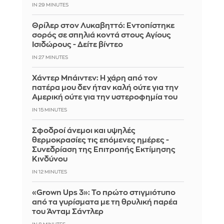
IN 29 MINUTES
Θρίλερ στον Λυκαβηττό: Εντοπίστηκε
σορός σε σπηλιά κοντά στους Αγίους
Ισιδώρους - Δείτε βίντεο
IN 27 MINUTES
Χάντερ Μπάιντεν: Η χάρη από τον
πατέρα μου δεν ήταν καλή ούτε για την
Αμερική ούτε για την υστεροφημία του
IN 15 MINUTES
Σφοδροί άνεμοι και υψηλές
θερμοκρασίες τις επόμενες ημέρες -
Συνεδρίαση της Επιτροπής Εκτίμησης
Κινδύνου
IN 12 MINUTES
«Grown Ups 3»: Το πρώτο στιγμιότυπο
από τα γυρίσματα με τη θρυλική παρέα
του Άνταμ Σάντλερ