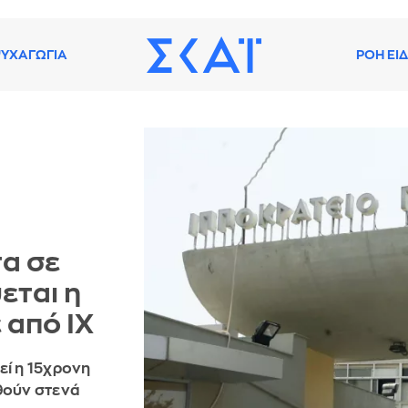
ΥΧΑΓΩΓΙΑ
ΡΟΗ ΕΙ
α σε
εται η
 από ΙΧ
εί η 15χρονη
θούν στενά