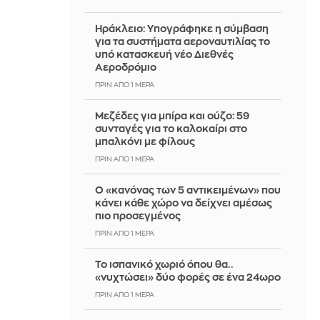
Ηράκλειο: Υπογράφηκε η σύμβαση
για τα συστήματα αεροναυτιλίας το
υπό κατασκευή νέο Διεθνές
Αεροδρόμιο
ΠΡΙΝ ΑΠΌ 1 ΜΈΡΑ
Μεζέδες για μπίρα και ούζο: 59
συνταγές για το καλοκαίρι στο
μπαλκόνι με φίλους
ΠΡΙΝ ΑΠΌ 1 ΜΈΡΑ
Ο «κανόνας των 5 αντικειμένων» που
κάνει κάθε χώρο να δείχνει αμέσως
πιο προσεγμένος
ΠΡΙΝ ΑΠΌ 1 ΜΈΡΑ
Το ισπανικό χωριό όπου θα..
«νυχτώσει» δύο φορές σε ένα 24ωρο
ΠΡΙΝ ΑΠΌ 1 ΜΈΡΑ