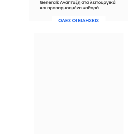
Generali: Ανάπτυξη στα λειτουργικά
και προσαρμοσμένα καθαρά
αποτελέσματα
ΟΛΕΣ ΟΙ ΕΙΔΗΣΕΙΣ
ΠΡΙΝ ΑΠΌ 1 ΜΈΡΑ
Τζέιμς Κάμερον: Έτοιμος να αφήσει
πίσω του το «Avatar» μετά από
χρόνια
ΠΡΙΝ ΑΠΌ 1 ΜΈΡΑ
ΣΥΡΙΖΑ: Η ενεργειακή ρήτρα δεν
σημαίνει χαμηλότερους
λογαριασμούς, ούτε σβήνει 7 χρόνια
ενεργειακής ακρίβειας
ΠΡΙΝ ΑΠΌ 1 ΜΈΡΑ
Η 13χρονη κόρη της Κιμ Καρντάσιαν
ραπάρει για «προδοσία» και ότι τη
«χρησιμοποιούν» (video)
ΠΡΙΝ ΑΠΌ 1 ΜΈΡΑ
Εθνική Παίδων: Γνωρίστε την