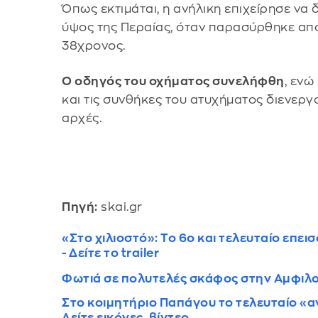
Όπως εκτιμάται, η ανήλικη επιχείρησε να 
ύψος της Περαίας, όταν παρασύρθηκε από
38χρονος.
Ο οδηγός του οχήματος συνελήφθη
, ενώ
και τις συνθήκες του ατυχήματος διενεργ
αρχές.
Πηγή:
skai.gr
«Στο χιλιοστό»: Το 6ο και τελευταίο επει
- Δείτε το trailer
Φωτιά σε πολυτελές σκάφος στην Αμφιλοχ
Στο κοιμητήριο Παπάγου το τελευταίο «α
Δείτε εικόνες, βίντεο