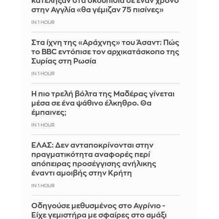
κατέληξαν στα σκουπίδια σε έναν χρόνο
στην Αγγλία «θα γέμιζαν 75 πισίνες»
IN 1 HOUR
Στα ίχνη της «Αράχνης» του Άσαντ: Πώς
το BBC εντόπισε τον αρχικατάσκοπο της
Συρίας στη Ρωσία
IN 1 HOUR
Η πιο τρελή βόλτα της Μαδέρας γίνεται
μέσα σε ένα ψάθινο έλκηθρο. Θα
έμπαινες;
IN 1 HOUR
ΕΛΑΣ: Δεν ανταποκρίνονται στην
πραγματικότητα αναφορές περί
απόπειρας προσέγγισης ανήλικης
έναντι αμοιβής στην Κρήτη
IN 1 HOUR
Οδηγούσε μεθυσμένος στο Αγρίνιο -
Είχε γεμιστήρα με σφαίρες στο αμάξι