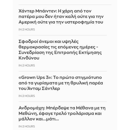
Χάντερ Μπάιντεν: Η χάρη από τον
πατέρα μου δεν ήταν καλή ούτε για την
Αμερική ούτε για την υστεροφημία του
IN 2 HOURS
Σφοδροί άνεμοι και υψηλές
θερμοκρασίες τις επόμενες ημέρες -
Συνεδρίαση της Επιτροπής Εκτίμησης
Κινδύνου
IN 2 HOURS
«Grown Ups 3»: Το πρώτο στιγμιότυπο
από τα γυρίσματα με τη θρυλική παρέα
του Άνταμ Σάντλερ
IN 2 HOURS
Ανδρομάχη: Μπέρδεψε τα Μέθανα με τη
Μεθώνη, έφαγε τρελό τρολάρισμα και
μάλλον και...μάτι...
IN 2 HOURS