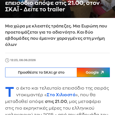
επεισόδιο απόψε στις 21.00, στον
ΣΚΑΪ - Δείτε το trailer
Μια χώρα με κλειστές τράπεζες. Μια Ευρώπη που
προετοιμάζεται για το αδιανόητο. Και δύο
εβδομάδες που έμειναν χαραγμένες στη μνήμη
όλων
12:23, 08.06.2026
Προσθέστε το SKAI.gr στο
Google
Τ
ο έκτο και τελευταίο επεισόδιο της σειράς
ντοκιμαντέρ «
Στο Χιλιοστό
», που θα
μεταδοθεί απόψε
στις 21.00
, μας μεταφέρει
στις πιο εκρηκτικές μέρες του ελληνικού
καλοκαιριού του 2015 - από την εβδομάδα του