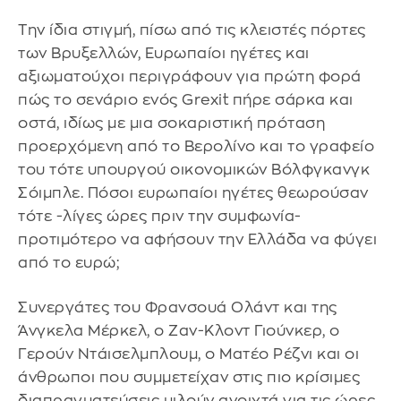
Την ίδια στιγμή, πίσω από τις κλειστές πόρτες
των Βρυξελλών, Ευρωπαίοι ηγέτες και
αξιωματούχοι περιγράφουν για πρώτη φορά
πώς το σενάριο ενός Grexit πήρε σάρκα και
οστά, ιδίως με μια σοκαριστική πρόταση
προερχόμενη από το Βερολίνο και το γραφείο
του τότε υπουργού οικονομικών Βόλφγκανγκ
Σόιμπλε. Πόσοι ευρωπαίοι ηγέτες θεωρούσαν
τότε -λίγες ώρες πριν την συμφωνία-
προτιμότερο να αφήσουν την Ελλάδα να φύγει
από το ευρώ;
Συνεργάτες του Φρανσουά Ολάντ και της
Άνγκελα Μέρκελ, ο Ζαν-Κλοντ Γιούνκερ, ο
Γερούν Ντάισελμπλουμ, ο Ματέο Ρέζνι και οι
άνθρωποι που συμμετείχαν στις πιο κρίσιμες
διαπραγματεύσεις μιλούν ανοιχτά για τις ώρες