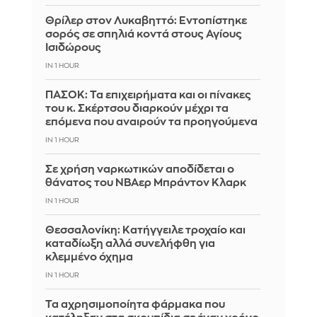
Θρίλερ στον Λυκαβηττό: Εντοπίστηκε
σορός σε σπηλιά κοντά στους Αγίους
Ισιδώρους
IN 1 HOUR
ΠΑΣΟΚ: Τα επιχειρήματα και οι πίνακες
του κ. Σκέρτσου διαρκούν μέχρι τα
επόμενα που αναιρούν τα προηγούμενα
IN 1 HOUR
Σε χρήση ναρκωτικών αποδίδεται ο
θάνατος του ΝΒΑερ Μπράντον Κλαρκ
IN 1 HOUR
Θεσσαλονίκη: Κατήγγειλε τροχαίο και
καταδίωξη αλλά συνελήφθη για
κλεμμένο όχημα
IN 1 HOUR
Τα αχρησιμοποίητα φάρμακα που