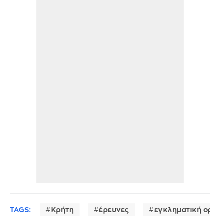
TAGS:
Κρήτη
έρευνες
εγκληματική οργ