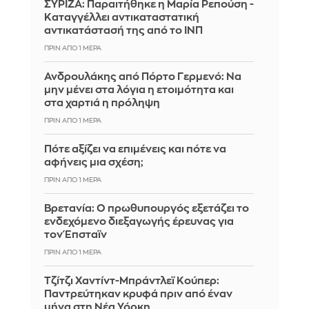
ΣΥΡΙΖΑ: Παραιτήθηκε η Μαρία Ρεπούση -
Καταγγέλλει αντικαταστατική
αντικατάστασή της από το ΙΝΠ
ΠΡΙΝ ΑΠΌ 1 ΜΈΡΑ
Ανδρουλάκης από Πόρτο Γερμενό: Να
μην μένει στα λόγια η ετοιμότητα και
στα χαρτιά η πρόληψη
ΠΡΙΝ ΑΠΌ 1 ΜΈΡΑ
Πότε αξίζει να επιμένεις και πότε να
αφήνεις μια σχέση;
ΠΡΙΝ ΑΠΌ 1 ΜΈΡΑ
Βρετανία: Ο πρωθυπουργός εξετάζει το
ενδεχόμενο διεξαγωγής έρευνας για
τον Έπσταϊν
ΠΡΙΝ ΑΠΌ 1 ΜΈΡΑ
Τζίτζι Χαντίντ-Μπράντλεϊ Κούπερ:
Παντρεύτηκαν κρυφά πριν από έναν
μήνα στη Νέα Υόρκη