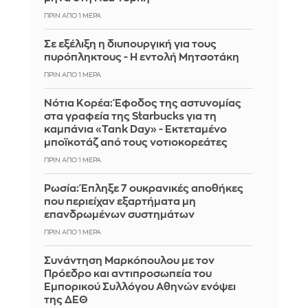
ΠΡΙΝ ΑΠΌ 1 ΜΈΡΑ
Σε εξέλιξη η διυπουργική για τους
πυρόπληκτους - Η εντολή Μητσοτάκη
ΠΡΙΝ ΑΠΌ 1 ΜΈΡΑ
Νότια Κορέα: Έφοδος της αστυνομίας
στα γραφεία της Starbucks για τη
καμπάνια «Tank Day» - Εκτεταμένο
μποϊκοτάζ από τους νοτιοκορεάτες
ΠΡΙΝ ΑΠΌ 1 ΜΈΡΑ
Ρωσία: Έπληξε 7 ουκρανικές αποθήκες
που περιείχαν εξαρτήματα μη
επανδρωμένων συστημάτων
ΠΡΙΝ ΑΠΌ 1 ΜΈΡΑ
Συνάντηση Μαρκόπουλου με τον
Πρόεδρο και αντιπροσωπεία του
Εμπορικού Συλλόγου Αθηνών ενόψει
της ΔΕΘ