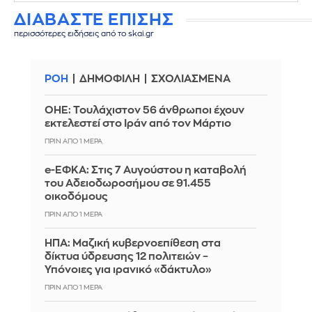
ΔΙΑΒΑΣΤΕ ΕΠΙΣΗΣ
περισσότερες ειδήσεις από το skai.gr
ΡΟΗ
ΔΗΜΟΦΙΛΗ
ΣΧΟΛΙΑΣΜΕΝΑ
ΟΗΕ: Τουλάχιστον 56 άνθρωποι έχουν
εκτελεστεί στο Ιράν από τον Μάρτιο
ΠΡΙΝ ΑΠΌ 1 ΜΈΡΑ
e-ΕΦΚΑ: Στις 7 Αυγούστου η καταβολή
του Αδειοδωροσήμου σε 91.455
οικοδόμους
ΠΡΙΝ ΑΠΌ 1 ΜΈΡΑ
ΗΠΑ: Μαζική κυβερνοεπίθεση στα
δίκτυα ύδρευσης 12 πολιτειών –
Υπόνοιες για ιρανικό «δάκτυλο»
ΠΡΙΝ ΑΠΌ 1 ΜΈΡΑ