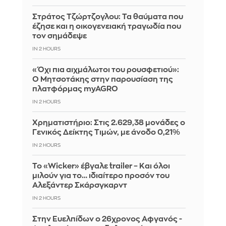
Στράτος Τζώρτζογλου: Τα θαύματα που
έζησε και η οικογενειακή τραγωδία που
τον σημάδεψε
IN 2 HOURS
«Όχι πια αιχμάλωτοι του ρουσφετιού»:
Ο Μητσοτάκης στην παρουσίαση της
πλατφόρμας myAGRO
IN 2 HOURS
Χρηματιστήριο: Στις 2.629,38 μονάδες ο
Γενικός Δείκτης Τιμών, με άνοδο 0,21%
IN 2 HOURS
Το «Wicker» έβγαλε trailer – Και όλοι
μιλούν για το… ιδιαίτερο προσόν του
Αλεξάντερ Σκάρσγκαρντ
IN 2 HOURS
Στην Ευελπίδων ο 26χρονος Αφγανός -