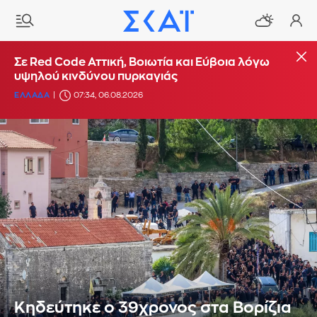
Σε Red Code Αττική, Βοιωτία και Εύβοια λόγω
υψηλού κινδύνου πυρκαγιάς
ΕΛΛΑΔΑ
07:34, 06.08.2026
Κηδεύτηκε ο 39χρονος στα Βορίζια