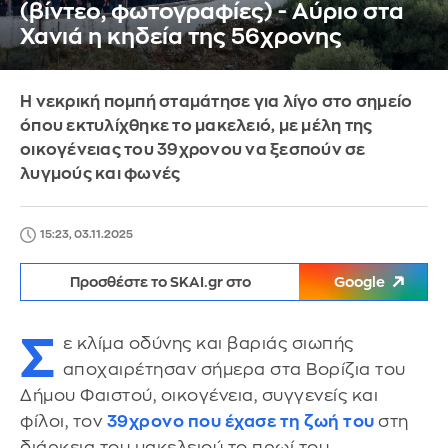
(βίντεο, φωτογραφίες) - Αύριο στα
Χανιά η κηδεία της 56χρονης
Η νεκρική πομπή σταμάτησε για λίγο στο σημείο
όπου εκτυλίχθηκε το μακελειό, με μέλη της
οικογένειας του 39χρονου να ξεσπούν σε
λυγμούς και φωνές
15:23, 03.11.2025
Προσθέστε το SKAI.gr στο
Google
Σ
ε κλίμα οδύνης και βαριάς σιωπής
αποχαιρέτησαν σήμερα στα Βορίζια του
Δήμου Φαιστού, οικογένεια, συγγενείς και
φίλοι, τον
39χρονο που έχασε τη ζωή του
στη
διάρκεια του μακελειού το πρωί του