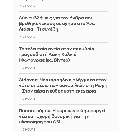
IN 2 HOURS
Δύο συλλήψεις για τον άνδρα που
βρέθηκε νεκρός σε όχημα στα Άνω
Λιόσια - Τι συνέβη
IN 2 HOURS
Το τελευταίο αντίο στον σπουδαίο
τραγουδιστή Λάκη Χαλκιά
(Φωτογραφίες, βίντεο)
IN 2 HOURS
Λίβανος: Νέα ισραηλινά πλήγματα στον
νότο εν μέσω των συνομιλιών στη Ρώμη
– Στον αέρα η εύθραυστη εκεχειρία
IN 2 HOURS
Παπασταύρου: Η συμφωνία δημιουργεί
νέα και ισχυρή δυναμική για την
υλοποίηση του GSI
IN 2 HOURS