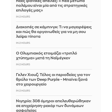
Νέες ιρανικές απειλές: «Νέα μέτωπα
πολέμου είναι μία από τις στρατηγικές
επιλογές μας»
IN 2 HOURS
Διακοπές σε κάμπινγκ: Τι να μαγειρέψεις
και πώς θα οργανωθείς για να μη σου
λείψει τίποτα
IN 2 HOURS
Ο Ολυμπιακός ετοιμάζει «τριπλό
χτύπημα» μετά τη Ναϊμέγκεν
IN 2 HOURS
Γκλεν Χιουζ: Τέλος οι περιοδείες για τον
θρύλο των Deep Purple – Μπαίνει ξανά
στο χειρουργείο
IN 2 HOURS
Νιγηρία: 308 όμηροι απελευθερώθηκαν
σε επιχείρηση-ρεκόρ των δυνάμεων
ασφαλείας