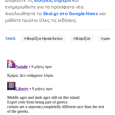
Διαβάστε τις
Ειδήσεις σήμερα
και
ενημερωθείτε για τα πρόσφατα νέα.
Ακολουθήστε το
Skai.gr στο Google News
και
μάθετε πρώτοι όλες τις ειδήσεις.
TAGS:
Βορίζια Ηρακλείου
Βορίζια
μακελ