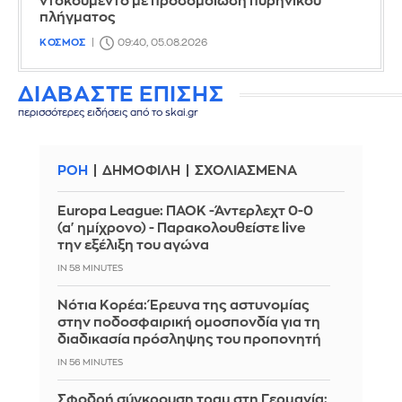
ντοκουμέντο με προσομοίωση πυρηνικού
πλήγματος
ΚΟΣΜΟΣ
09:40, 05.08.2026
ΔΙΑΒΑΣΤΕ ΕΠΙΣΗΣ
περισσότερες ειδήσεις από το skai.gr
ΡΟΗ
ΔΗΜΟΦΙΛΗ
ΣΧΟΛΙΑΣΜΕΝΑ
Europa League: ΠΑΟΚ -Άντερλεχτ 0-0
(α' ημίχρονο) - Παρακολουθείστε live
την εξέλιξη του αγώνα
IN 58 MINUTES
Νότια Κορέα: Έρευνα της αστυνομίας
στην ποδοσφαιρική ομοσπονδία για τη
διαδικασία πρόσληψης του προπονητή
IN 56 MINUTES
Σφοδρή σύγκρουση τραμ στη Γερμανία: