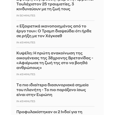
Τουλάχιστον 25 τραυματίες, 3
κινδυνεύουν με τη ζωή τους
IN 50 MINUTES
«Εξαιρετικά ικανοποιημένος από το
έργο του»: Ο Τραμπ διαψεύδει ότι ήρθε
σε ρήξη με τον Χέγκσεθ
IN 45 MINUTES
Κυψέλη: Η πρώτη ανακοίνωση της
οικογένειας της 38χρονης Βρετανίδας -
«Αφιέρωσε τη ζωή της στο να βοηθά
ανθρώπους»
IN 45 MINUTES
Tα πιο ιδιαίτερα διασυνοριακά σημεία
του πλανήτη - Το πιο παράξενο ίσως
είναι στην Ευρώπη
IN 45 MINUTES
Προφυλακίστηκαν οι 2 Ινδοί για τη