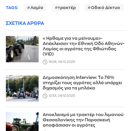
TAGS:
Λαμία
τρακτέρ
Οδικό Δίκτυο
ΣΧΕΤΙΚΑ ΑΡΘΡΑ
«Ηρθαμε για να μείνουμε»-
Απέκλεισαν την Εθνική Οδό Αθηνών-
Λαμίας οι αγρότες της Φθιώτιδας
(VID)
16:28, 06.12.2025
Δημοσκόπηση Interview: Το 76%
στηρίζει τους αγρότες αλλά υπάρχει
διχασμός για τα μπλόκα
12:53, 09.12.2025
Aποκλεισμό με τρακτέρ του λιμανιού
Θεσσαλονίκης την Παρασκευή
αποφάσισαν οι αγρότες