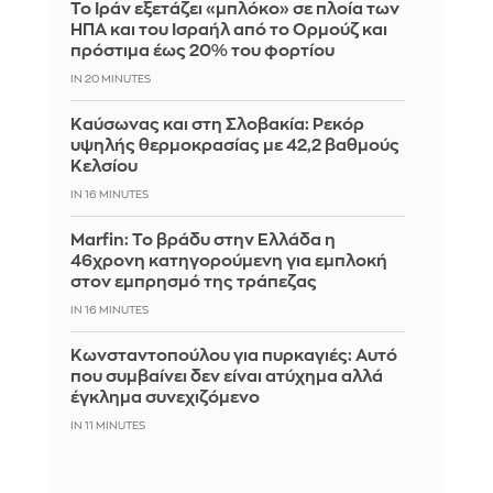
Το Ιράν εξετάζει «μπλόκο» σε πλοία των
ΗΠΑ και του Ισραήλ από το Ορμούζ και
πρόστιμα έως 20% του φορτίου
IN 20 MINUTES
Καύσωνας και στη Σλοβακία: Ρεκόρ
υψηλής θερμοκρασίας με 42,2 βαθμούς
Κελσίου
IN 16 MINUTES
Marfin: Το βράδυ στην Ελλάδα η
46χρονη κατηγορούμενη για εμπλοκή
στον εμπρησμό της τράπεζας
IN 16 MINUTES
Κωνσταντοπούλου για πυρκαγιές: Αυτό
που συμβαίνει δεν είναι ατύχημα αλλά
έγκλημα συνεχιζόμενο
IN 11 MINUTES