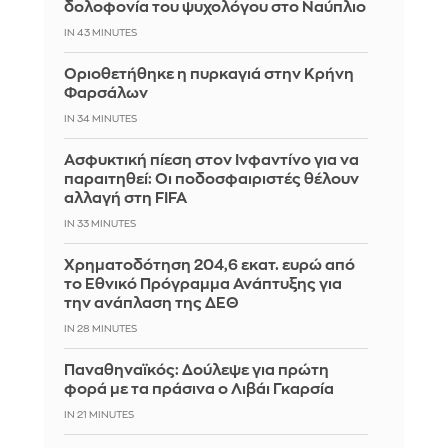
δολοφονία του ψυχολόγου στο Ναύπλιο
IN 43 MINUTES
Οριοθετήθηκε η πυρκαγιά στην Κρήνη
Φαρσάλων
IN 34 MINUTES
Ασφυκτική πίεση στον Ινφαντίνο για να
παραιτηθεί: Οι ποδοσφαιριστές θέλουν
αλλαγή στη FIFA
IN 33 MINUTES
Χρηματοδότηση 204,6 εκατ. ευρώ από
το Εθνικό Πρόγραμμα Ανάπτυξης για
την ανάπλαση της ΔΕΘ
IN 28 MINUTES
Παναθηναϊκός: Δούλεψε για πρώτη
φορά με τα πράσινα ο Λιβάι Γκαρσία
IN 21 MINUTES