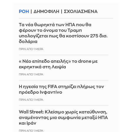
ΡΟΗ
ΔΗΜΟΦΙΛΗ
ΣΧΟΛΙΑΣΜΕΝΑ
Τα νέα θωρηκτά των ΗΠΑ που θα
φέρουν το όνομα του Τραμπ
υπολογίζεται πως θα κοστίσουν 275 δισ.
δολάρια
ΠΡΙΝ ΑΠΌ 1 ΜΈΡΑ
«Νέο επίπεδο απειλής» το drone με
εκρηκτικά στη Λειψία
ΠΡΙΝ ΑΠΌ 1 ΜΈΡΑ
Η ηγεσία της FIFA στηρίζει πλήρως τον
πρόεδρο Ινφαντίνο
ΠΡΙΝ ΑΠΌ 1 ΜΈΡΑ
Wall Street: Κλείσιμο χωρίς κατεύθυνση,
αναμένοντας μια συμφωνία μεταξύ ΗΠΑ
και Ιράν
ΠΡΙΝ ΑΠΌ 1 ΜΈΡΑ