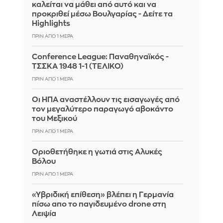
καλείται να μάθει από αυτό και να
προκριθεί μέσω Βουλγαρίας - Δείτε τα
Highlights
ΠΡΙΝ ΑΠΌ 1 ΜΈΡΑ
Conference League: Παναθηναϊκός -
ΤΣΣΚΑ 1948 1-1 (ΤΕΛΙΚΟ)
ΠΡΙΝ ΑΠΌ 1 ΜΈΡΑ
Οι ΗΠΑ αναστέλλουν τις εισαγωγές από
τον μεγαλύτερο παραγωγό αβοκάντο
του Μεξικού
ΠΡΙΝ ΑΠΌ 1 ΜΈΡΑ
Οριοθετήθηκε η γωτιά στις Αλυκές
Βόλου
ΠΡΙΝ ΑΠΌ 1 ΜΈΡΑ
«Υβριδική επίθεση» βλέπει η Γερμανία
πίσω απο το παγιδευμένο drone στη
Λειψία