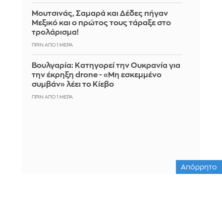
Μουτσινάς, Σαμαρά και Δέδες πήγαν
Μεξικό και ο πρώτος τους τάραξε στο
τρολάρισμα!
ΠΡΙΝ ΑΠΌ 1 ΜΈΡΑ
Βουλγαρία: Κατηγορεί την Ουκρανία για
την έκρηξη drone - «Μη εσκεμμένο
συμβάν» λέει το Κίεβο
ΠΡΙΝ ΑΠΌ 1 ΜΈΡΑ
Απόρρητο