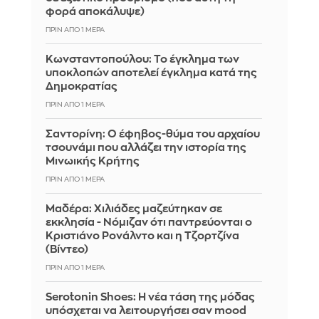
φορά αποκάλυψε)
ΠΡΙΝ ΑΠΌ 1 ΜΈΡΑ
Κωνσταντοπούλου: Το έγκλημα των
υποκλοπών αποτελεί έγκλημα κατά της
Δημοκρατίας
ΠΡΙΝ ΑΠΌ 1 ΜΈΡΑ
Σαντορίνη: Ο έφηβος-θύμα του αρχαίου
τσουνάμι που αλλάζει την ιστορία της
Μινωικής Κρήτης
ΠΡΙΝ ΑΠΌ 1 ΜΈΡΑ
Μαδέρα: Χιλιάδες μαζεύτηκαν σε
εκκλησία - Νόμιζαν ότι παντρεύονται ο
Κριστιάνο Ρονάλντο και η Τζορτζίνα
(Βίντεο)
ΠΡΙΝ ΑΠΌ 1 ΜΈΡΑ
Serotonin Shoes: Η νέα τάση της μόδας
υπόσχεται να λειτουργήσει σαν mood