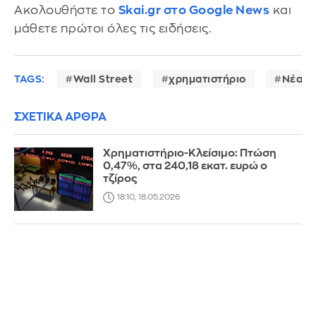
Ακολουθήστε το
Skai.gr στο Google News
και
μάθετε πρώτοι όλες τις ειδήσεις.
TAGS:
Wall Street
χρηματιστήριο
Νέα Υ
ΣΧΕΤΙΚΑ ΑΡΘΡΑ
Χρηματιστήριο-Κλείσιμο: Πτώση
0,47%, στα 240,18 εκατ. ευρώ ο
τζίρος
18:10, 18.05.2026