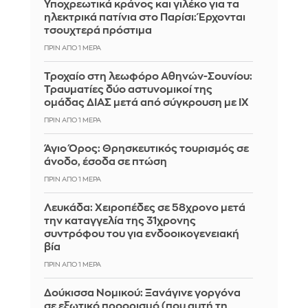
Υποχρεωτικά κράνος και γιλέκο για τα
ηλεκτρικά πατίνια στο Παρίσι: Έρχονται
τσουχτερά πρόστιμα
ΠΡΙΝ ΑΠΌ 1 ΜΈΡΑ
Τροχαίο στη λεωφόρο Αθηνών-Σουνίου:
Τραυματίες δύο αστυνομικοί της
ομάδας ΔΙΑΣ μετά από σύγκρουση με ΙΧ
ΠΡΙΝ ΑΠΌ 1 ΜΈΡΑ
Άγιο Όρος: Θρησκευτικός τουρισμός σε
άνοδο, έσοδα σε πτώση
ΠΡΙΝ ΑΠΌ 1 ΜΈΡΑ
Λευκάδα: Χειροπέδες σε 58χρονο μετά
την καταγγελία της 31χρονης
συντρόφου του για ενδοοικογενειακή
βία
ΠΡΙΝ ΑΠΌ 1 ΜΈΡΑ
Δούκισσα Νομικού: Ξανάγινε γοργόνα
σε εξωτικό προορισμό (που αυτή τη