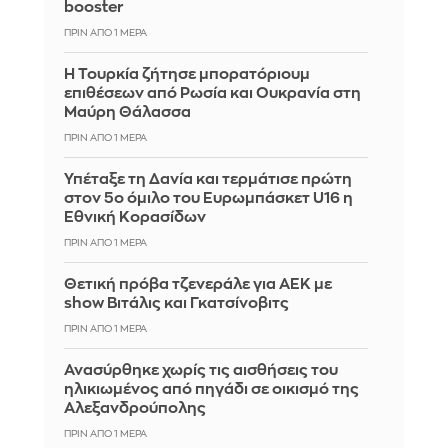
booster
ΠΡΙΝ ΑΠΌ 1 ΜΈΡΑ
Η Τουρκία ζήτησε μπορατόριουμ
επιθέσεων από Ρωσία και Ουκρανία στη
Μαύρη Θάλασσα
ΠΡΙΝ ΑΠΌ 1 ΜΈΡΑ
Υπέταξε τη Δανία και τερμάτισε πρώτη
στον 5ο όμιλο του Ευρωμπάσκετ U16 η
Εθνική Κορασίδων
ΠΡΙΝ ΑΠΌ 1 ΜΈΡΑ
Θετική πρόβα τζενεράλε για ΑΕΚ με
show Βιτάλις και Γκατσίνοβιτς
ΠΡΙΝ ΑΠΌ 1 ΜΈΡΑ
Ανασύρθηκε χωρίς τις αισθήσεις του
ηλικιωμένος από πηγάδι σε οικισμό της
Αλεξανδρούπολης
ΠΡΙΝ ΑΠΌ 1 ΜΈΡΑ