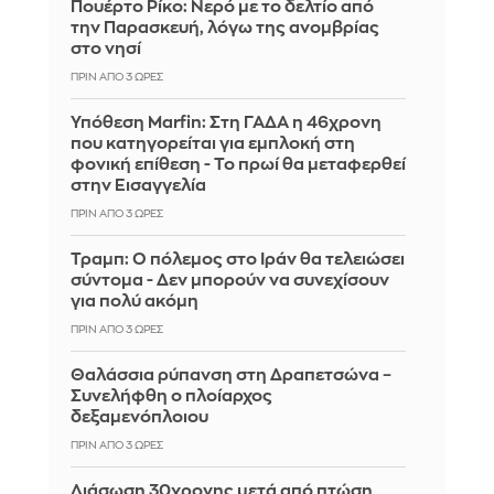
Πουέρτο Ρίκο: Νερό με το δελτίο από
την Παρασκευή, λόγω της ανομβρίας
στο νησί
ΠΡΙΝ ΑΠΌ 3 ΏΡΕΣ
Υπόθεση Marfin: Στη ΓΑΔΑ η 46χρονη
που κατηγορείται για εμπλοκή στη
φονική επίθεση - Το πρωί θα μεταφερθεί
στην Εισαγγελία
ΠΡΙΝ ΑΠΌ 3 ΏΡΕΣ
Τραμπ: Ο πόλεμος στο Ιράν θα τελειώσει
σύντομα - Δεν μπορούν να συνεχίσουν
για πολύ ακόμη
ΠΡΙΝ ΑΠΌ 3 ΏΡΕΣ
Θαλάσσια ρύπανση στη Δραπετσώνα –
Συνελήφθη ο πλοίαρχος
δεξαμενόπλοιου
ΠΡΙΝ ΑΠΌ 3 ΏΡΕΣ
Διάσωση 30χρονης μετά από πτώση