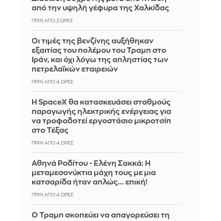
από την υψηλή γέφυρα της Χαλκίδας
ΠΡΙΝ ΑΠΌ 3 ΏΡΕΣ
Οι τιμές της βενζίνης αυξήθηκαν
εξαιτίας του πολέμου του Τραμπ στο
Ιράν, και όχι λόγω της απληστίας των
πετρελαϊκών εταιρειών
ΠΡΙΝ ΑΠΌ 4 ΏΡΕΣ
Η SpaceX θα κατασκευάσει σταθμούς
παραγωγής ηλεκτρικής ενέργειας για
να τροφοδοτεί εργοστάσιο μικροτσίπ
στο Τέξας
ΠΡΙΝ ΑΠΌ 4 ΏΡΕΣ
Αθηνά Ροδίτου - Ελένη Σακκά: Η
μεταμεσονύκτια μάχη τους με μια
κατσαρίδα ήταν απλώς... επική!
ΠΡΙΝ ΑΠΌ 4 ΏΡΕΣ
Ο Τραμπ σκοπεύει να απαγορεύσει τη