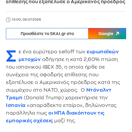
επίθεσης που εξαπέλυσε ο Αμερικανός πρόεδρος
13:00, 08.07.2026
Προσθέστε το SKAI.gr στο
Google
Σ
ε ένα ευρύτερο selloff των
ευρωπαϊκών
μετοχών
οδήγησε η κατά 2,60% πτώση
του ισπανικού IBEX 35, η οποία ήρθε σε
συνέχεια της σφοδρής επίθεσης που
εξαπέλυσε ο Αμερικανός πρόεδρος κατά της
συμμάχου στο ΝΑΤΟ, χώρας. Ο
Ντόναλντ
Τραμπ
(Donald Trump) χαρακτήρισε την
Ισπανία
«απαράδεκτο εταίρο», δηλώνοντας
παράλληλα πως
οι ΗΠΑ διακόπτουν τις
εμπορικές σχέσεις
μαζί της.