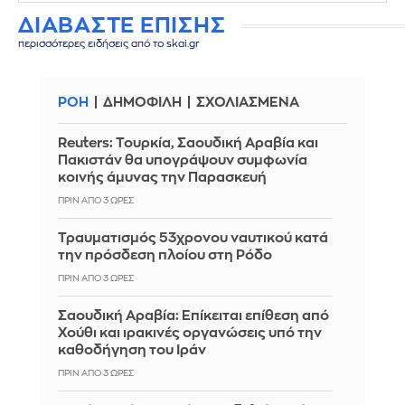
ΔΙΑΒΑΣΤΕ ΕΠΙΣΗΣ
περισσότερες ειδήσεις από το skai.gr
ΡΟΗ
ΔΗΜΟΦΙΛΗ
ΣΧΟΛΙΑΣΜΕΝΑ
Reuters: Τουρκία, Σαουδική Αραβία και
Πακιστάν θα υπογράψουν συμφωνία
κοινής άμυνας την Παρασκευή
ΠΡΙΝ ΑΠΌ 3 ΏΡΕΣ
Τραυματισμός 53χρονου ναυτικού κατά
την πρόσδεση πλοίου στη Ρόδο
ΠΡΙΝ ΑΠΌ 3 ΏΡΕΣ
Σαουδική Αραβία: Επίκειται επίθεση από
Χούθι και ιρακινές οργανώσεις υπό την
καθοδήγηση του Ιράν
ΠΡΙΝ ΑΠΌ 3 ΏΡΕΣ