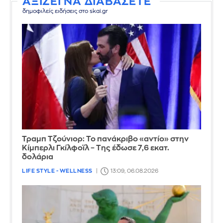
ΑΞΙΖΕΙ ΝΑ ΔΙΑΒΑΣΕΤΕ
δημοφιλείς ειδήσεις στο skai.gr
Τραμπ Τζούνιορ: Το πανάκριβο «αντίο» στην
Κίμπερλι Γκίλφοϊλ – Της έδωσε 7,6 εκατ.
δολάρια
LIFE STYLE - WELLNESS
13:09, 06.08.2026