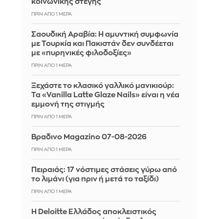
κοινωνικής στέγης
ΠΡΙΝ ΑΠΌ 1 ΜΈΡΑ
Σαουδική Αραβία: Η αμυντική συμφωνία
με Τουρκία και Πακιστάν δεν συνδέεται
με «πυρηνικές φιλοδοξίες»
ΠΡΙΝ ΑΠΌ 1 ΜΈΡΑ
Ξεχάστε το κλασικό γαλλικό μανικιούρ:
Τα «Vanilla Latte Glaze Nails» είναι η νέα
εμμονή της στιγμής
ΠΡΙΝ ΑΠΌ 1 ΜΈΡΑ
Βραδινο Magazino 07-08-2026
ΠΡΙΝ ΑΠΌ 1 ΜΈΡΑ
Πειραιάς: 17 νόστιμες στάσεις γύρω από
το λιμάνι (για πριν ή μετά το ταξίδι)
ΠΡΙΝ ΑΠΌ 1 ΜΈΡΑ
Η Deloitte Ελλάδος αποκλειστικός