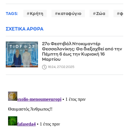
TAGS:
Κρήτη
καταφύγιο
Ζώα
φεσ
ΣΧΕΤΙΚΑ ΑΡΘΡΑ
27ο Φεστιβάλ Ντοκιμαντέρ
Θεσσαλονίκης: Θα διεξαχθεί από την
Πέμπτη 6 έως την Κυριακή 16
Μαρτίου
16:24, 27.02.2025