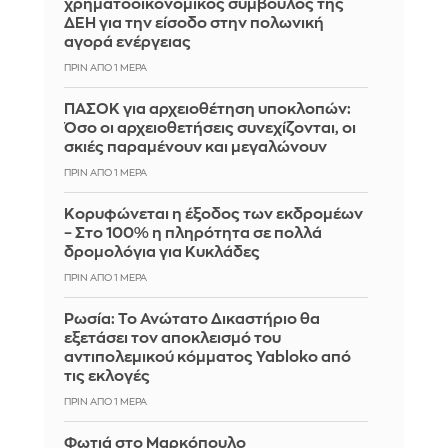
χρηματοοικονομικός σύμβουλος της
ΔΕΗ για την είσοδο στην πολωνική
αγορά ενέργειας
ΠΡΙΝ ΑΠΌ 1 ΜΈΡΑ
ΠΑΣΟΚ για αρχειοθέτηση υποκλοπών:
Όσο οι αρχειοθετήσεις συνεχίζονται, οι
σκιές παραμένουν και μεγαλώνουν
ΠΡΙΝ ΑΠΌ 1 ΜΈΡΑ
Κορυφώνεται η έξοδος των εκδρομέων
– Στο 100% η πληρότητα σε πολλά
δρομολόγια για Κυκλάδες
ΠΡΙΝ ΑΠΌ 1 ΜΈΡΑ
Ρωσία: Το Ανώτατο Δικαστήριο θα
εξετάσει τον αποκλεισμό του
αντιπολεμικού κόμματος Yabloko από
τις εκλογές
ΠΡΙΝ ΑΠΌ 1 ΜΈΡΑ
Φωτιά στο Μαρκόπουλο