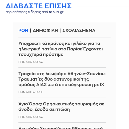
ΔΙΑΒΑΣΤΕ ΕΠΙΣΗΣ
περισσότερες ειδήσεις από το skai.gr
ΡΟΗ
ΔΗΜΟΦΙΛΗ
ΣΧΟΛΙΑΣΜΕΝΑ
Υποχρεωτικά κράνος και γιλέκο για τα
ηλεκτρικά πατίνια στο Παρίσι: Έρχονται
τσουχτερά πρόστιμα
ΠΡΙΝ ΑΠΌ 4 ΏΡΕΣ
Τροχαίο στη λεωφόρο Αθηνών-Σουνίου:
Τραυματίες δύο αστυνομικοί της
ομάδας ΔΙΑΣ μετά από σύγκρουση με ΙΧ
ΠΡΙΝ ΑΠΌ 4 ΏΡΕΣ
Άγιο Όρος: Θρησκευτικός τουρισμός σε
άνοδο, έσοδα σε πτώση
ΠΡΙΝ ΑΠΌ 4 ΏΡΕΣ
Λευκάδα: Χειροπέδες σε 58χρονο μετά