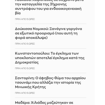
την καταγγελία της 31χρονης
συντρόφου του για ενδοοικογενειακή
βία
ΠΡΙΝ ΑΠΌ 5 ΏΡΕΣ
Δούκισσα Νομικού: Ξανάγινε γοργόνα
σε εξωτικό προορισμό (που αυτή τη
φορά αποκάλυψε)
ΠΡΙΝ ΑΠΌ 5 ΏΡΕΣ
Κωνσταντοπούλου: Το έγκλημα των
υποκλοπών αποτελεί έγκλημα κατά της
Δημοκρατίας
ΠΡΙΝ ΑΠΌ 5 ΏΡΕΣ
Σαντορίνη: Ο έφηβος-θύμα του αρχαίου
τσουνάμι που αλλάζει την ιστορία της
Μινωικής Κρήτης
ΠΡΙΝ ΑΠΌ 5 ΏΡΕΣ
Μαδέρα: Χιλιάδες μαζεύτηκαν σε