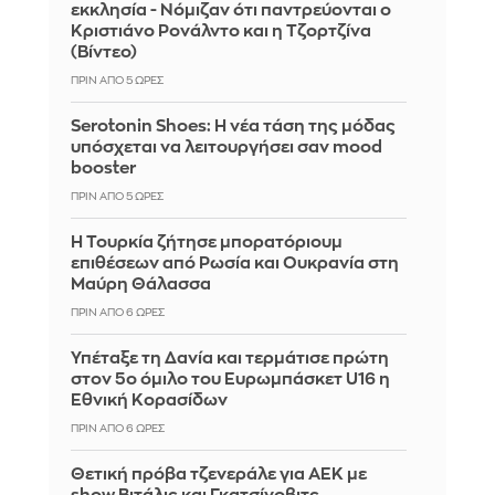
εκκλησία - Νόμιζαν ότι παντρεύονται ο
Κριστιάνο Ρονάλντο και η Τζορτζίνα
(Βίντεο)
ΠΡΙΝ ΑΠΌ 5 ΏΡΕΣ
Serotonin Shoes: Η νέα τάση της μόδας
υπόσχεται να λειτουργήσει σαν mood
booster
ΠΡΙΝ ΑΠΌ 5 ΏΡΕΣ
Η Τουρκία ζήτησε μπορατόριουμ
επιθέσεων από Ρωσία και Ουκρανία στη
Μαύρη Θάλασσα
ΠΡΙΝ ΑΠΌ 6 ΏΡΕΣ
Υπέταξε τη Δανία και τερμάτισε πρώτη
στον 5ο όμιλο του Ευρωμπάσκετ U16 η
Εθνική Κορασίδων
ΠΡΙΝ ΑΠΌ 6 ΏΡΕΣ
Θετική πρόβα τζενεράλε για ΑΕΚ με