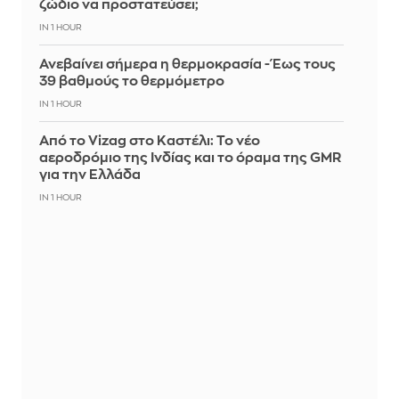
ζώδιο να προστατεύσει;
IN 1 HOUR
Ανεβαίνει σήμερα η θερμοκρασία - Έως τους
39 βαθμούς το θερμόμετρο
IN 1 HOUR
Από το Vizag στο Καστέλι: Το νέο
αεροδρόμιο της Ινδίας και το όραμα της GMR
για την Ελλάδα
IN 1 HOUR