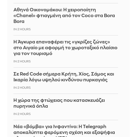
Αθηνά Οικονομάκου: Η χειροποίητη
«Chanel» φτιαγμένη από τον Coco στα Bora
Bora
IN 2 HOURS
Η Άγκυρα επαναφέρει τις «γκρίζες ζώνες»
στο Αιγαίο με αφορμή το χωροταξικό πλαίσιο
για τον τουρισμό
IN 2 HOURS
Σε Red Code σήμερα Κρήτη, Χίος, Σάμος και
Ικαρία λόγω υψηλού κινδύνου πυρκαγιάς
IN 2 HOURS
Η χώρα της φτώχειας που κατασκευάζει
πυρηνικά όπλα
IN 2 HOURS
Νέα «βόμβα» για Ινφαντίνο: Η Telegraph
αποκαλύπτει φερόμενη σχέση και εξαψήφια