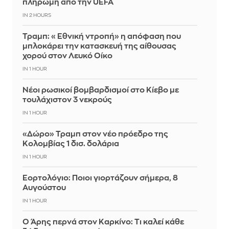
πληρωμή από την UEFA
IN 2 HOURS
Τραμπ: «Εθνική ντροπή» η απόφαση που
μπλοκάρει την κατασκευή της αίθουσας
χορού στον Λευκό Οίκο
IN 1 HOUR
Νέοι ρωσικοί βομβαρδισμοί στο Κίεβο με
τουλάχιστον 3 νεκρούς
IN 1 HOUR
«Δώρο» Τραμπ στον νέο πρόεδρο της
Κολομβίας 1 δισ. δολάρια
IN 1 HOUR
Εορτολόγιο: Ποιοι γιορτάζουν σήμερα, 8
Αυγούστου
IN 1 HOUR
Ο Άρης περνά στον Καρκίνο: Τι καλεί κάθε