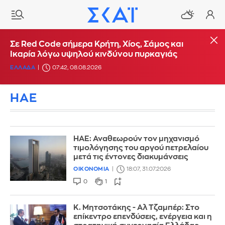
Σε Red Code σήμερα Κρήτη, Χίος, Σάμος και
Ικαρία λόγω υψηλού κινδύνου πυρκαγιάς
ΕΛΛΑΔΑ
07:42, 08.08.2026
ΗΑΕ
ΗΑΕ: Αναθεωρούν τον μηχανισμό
τιμολόγησης του αργού πετρελαίου
μετά τις έντονες διακυμάνσεις
ΟΙΚΟΝΟΜΙΑ
18:07, 31.07.2026
0
1
Κ. Μητσοτάκης - Αλ Τζαμπέρ: Στο
επίκεντρο επενδύσεις, ενέργεια και η