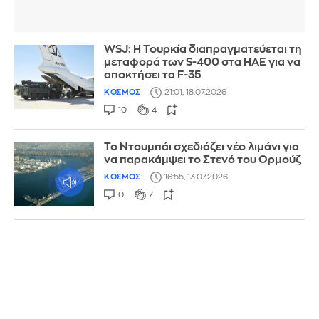
WSJ: Η Τουρκία διαπραγματεύεται τη
μεταφορά των S-400 στα ΗΑΕ για να
αποκτήσει τα F-35
ΚΟΣΜΟΣ
21:01, 18.07.2026
10
4
Το Ντουμπάι σχεδιάζει νέο λιμάνι για
να παρακάμψει το Στενό του Ορμούζ
ΚΟΣΜΟΣ
16:55, 13.07.2026
0
7