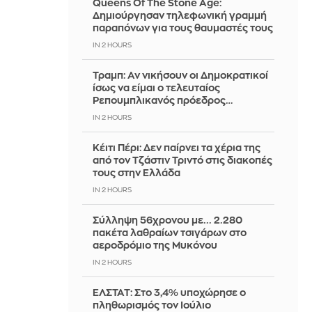
Queens Of The Stone Age:
Δημιούργησαν τηλεφωνική γραμμή
παραπόνων για τους θαυμαστές τους
IN 2 HOURS
Τραμπ: Αν νικήσουν οι Δημοκρατικοί
ίσως να είμαι ο τελευταίος
Ρεπουμπλικανός πρόεδρος…
IN 2 HOURS
Κέιτι Πέρι: Δεν παίρνει τα χέρια της
από τον Τζάστιν Τριντό στις διακοπές
τους στην Ελλάδα
IN 2 HOURS
Σύλληψη 56χρονου με... 2.280
πακέτα λαθραίων τσιγάρων στο
αεροδρόμιο της Μυκόνου
IN 2 HOURS
ΕΛΣΤΑΤ: Στο 3,4% υποχώρησε ο
πληθωρισμός τον Ιούλιο