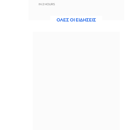
IN 2 HOURS
Σκέρτσος: Μην σταματήσουμε να
ΟΛΕΣ ΟΙ ΕΙΔΗΣΕΙΣ
επενδύουμε στην πρόληψη, η
μεγαλύτερη τιμή στους νεκρούς
πυροσβέστες και πιλότους
IN 2 HOURS
Marfin: «Δηλώνει αθώα από την
πρώτη στιγμή – Δεν υπάρχει
ταυτοποίηση» λέει ο συνήγορος της
46χρονης
IN 2 HOURS
Ηράκλειο: Υπογράφηκε η σύμβαση
για τα συστήματα αεροναυτιλίας το
υπό κατασκευή νέο Διεθνές
Αεροδρόμιο
IN 2 HOURS
Μεζέδες για μπίρα και ούζο: 59
συνταγές για το καλοκαίρι στο