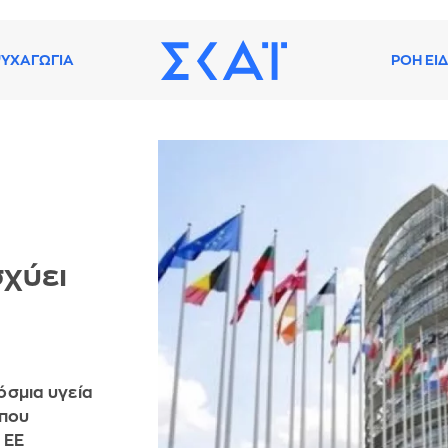
ΥΧΑΓΩΓΙΑ
ΡΟΗ ΕΙ
σχύει
ή
όσμια υγεία
 που
 ΕΕ