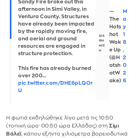
Sandy Fire broke out this
afternoon in Simi Valley, in
—
M
Ventura County. Structures
The
a
have already been impacted
Hots
y
by the rapidly moving fire,
hot
1
and aerial and ground
Wak
8
resources are engaged in
e Up
,
structure protection.
(@H
2
otsh
0
This fire has already burned
otW
2
over 200…
ake)
6
pic.twitter.com/DHE6pLQOr
U
Η φωτιά εκδηλώθηκε λίγο μετά τις 10:50
(τοπική ώρα· 00:50 ώρα Ελλάδας) στη
Σίμι
Βάλεϊ
, κάπου εξήντα χιλιόμετρα βορειοδυτικά