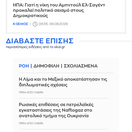
ΗΠΑ: Γιατί η νίκη του Αμπντούλ Ελ-Σαγέντ
προκαλεί πολιτικό σεισμό στους
Δημοκρατικούς
ΚΟΣΜΟΣ
09:35, 06.08.2026
ΔΙΑΒΑΣΤΕ ΕΠΙΣΗΣ
περισσότερες ειδήσεις από το skai.gr
ΡΟΗ
ΔΗΜΟΦΙΛΗ
ΣΧΟΛΙΑΣΜΕΝΑ
Η Λίμα και το Μεξικό αποκατέστησαν τις
διπλωματικές σχέσεις
ΠΡΙΝ ΑΠΌ 1 ΜΈΡΑ
Ρωσικές επιθέσεις σε πετρελαϊκές
εγκαταστάσεις της Naftogaz στο
ανατολικό τμήμα της Ουκρανία
ΠΡΙΝ ΑΠΌ 1 ΜΈΡΑ