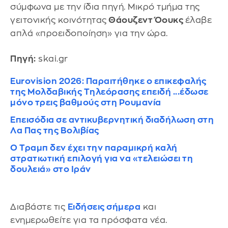
σύμφωνα με την ίδια πηγή. Μικρό τμήμα της
γειτονικής κοινότητας
Θάουζεντ Όουκς
έλαβε
απλά «προειδοποίηση» για την ώρα.
Πηγή:
skai.gr
Eurovision 2026: Παραιτήθηκε ο επικεφαλής
της Μολδαβικής Τηλεόρασης επειδή ...έδωσε
μόνο τρεις βαθμούς στη Ρουμανία
Επεισόδια σε αντικυβερνητική διαδήλωση στη
Λα Πας της Βολιβίας
Ο Τραμπ δεν έχει την παραμικρή καλή
στρατιωτική επιλογή για να «τελειώσει τη
δουλειά» στο Ιράν
Διαβάστε τις
Ειδήσεις σήμερα
και
ενημερωθείτε για τα πρόσφατα νέα.