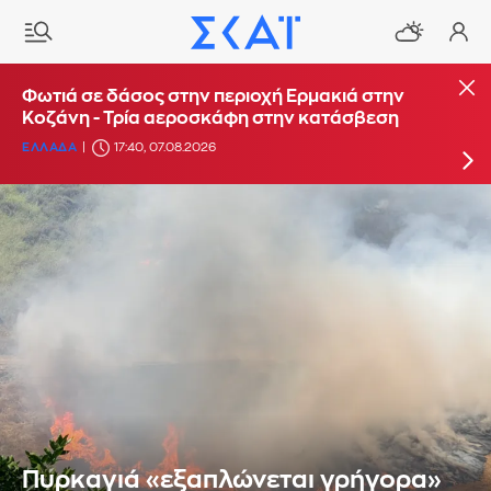
Φωτιά στο Στεφάνι Κορίνθου - Μήνυμα από το
Φωτιά σε δάσος στην περιοχή Ερμακιά στην
112 για ετοιμότητα
Κοζάνη - Τρία αεροσκάφη στην κατάσβεση
ΕΛΛΑΔΑ
ΕΛΛΑΔΑ
16:29, 07.08.2026
17:40, 07.08.2026
Πυρκαγιά «εξαπλώνεται γρήγορα»