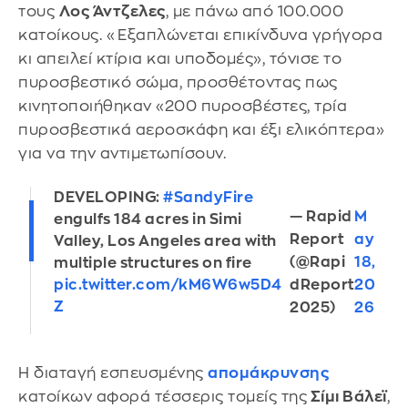
τους
Λος Άντζελες
, με πάνω από 100.000
κατοίκους. «Εξαπλώνεται επικίνδυνα γρήγορα
κι απειλεί κτίρια και υποδομές», τόνισε το
πυροσβεστικό σώμα, προσθέτοντας πως
κινητοποιήθηκαν «200 πυροσβέστες, τρία
πυροσβεστικά αεροσκάφη και έξι ελικόπτερα»
για να την αντιμετωπίσουν.
DEVELOPING:
#SandyFire
— Rapid
M
engulfs 184 acres in Simi
Report
ay
Valley, Los Angeles area with
(@Rapi
18,
multiple structures on fire
dReport
20
pic.twitter.com/kM6W6w5D4
Z
2025)
26
Η διαταγή εσπευσμένης
απομάκρυνσης
κατοίκων αφορά τέσσερις τομείς της
Σίμι Βάλεϊ
,