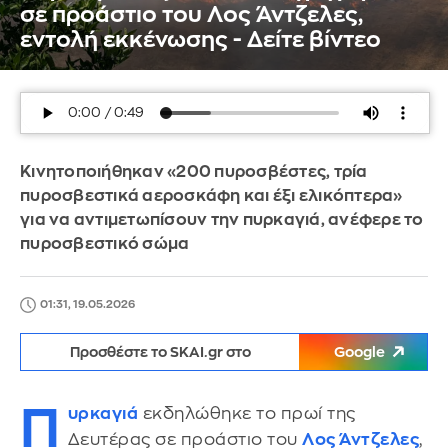
σε προάστιο του Λος Άντζελες,
εντολή εκκένωσης - Δείτε βίντεο
Κινητοποιήθηκαν «200 πυροσβέστες, τρία
πυροσβεστικά αεροσκάφη και έξι ελικόπτερα»
για να αντιμετωπίσουν την πυρκαγιά, ανέφερε το
πυροσβεστικό σώμα
01:31, 19.05.2026
Προσθέστε το SKAI.gr στο
Google
Π
υρκαγιά
εκδηλώθηκε το πρωί της
Δευτέρας σε προάστιο του
Λος Άντζελες
,