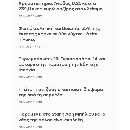
Χρηματιστήριο: Άνοδος 0,25%, στα
239,11 εκατ. ευρώ ο τζίρος στο κλείσιμο
ΠΡΙΝ ΑΠΌ 1 ΜΈΡΑ
Φωτιά σε Αττική και Βοιωτία: 55% της
έκτασης κάηκε σε δύο νύχτες - Δείτε
πίνακες
ΠΡΙΝ ΑΠΌ 1 ΜΈΡΑ
Ευρωμπάσκετ U16: Γύρισε από το -14 και
σόκαρε στην παράταση την Εθνική η
Ισπανία
ΠΡΙΝ ΑΠΌ 1 ΜΈΡΑ
Τι είναι η αντζούγια και ποια η διαφορά
της από τη σαρδέλα;
ΠΡΙΝ ΑΠΌ 1 ΜΈΡΑ
Παραμένει στο Star η Άση Μπήλιου και ο
νέος της ρόλος είναι έκπληξη
ΠΡΙΝ ΑΠΌ 1 ΜΈΡΑ