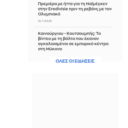
Πρεμιέρα με ήττα για τη Ναϊμέγκεν
στην Eredivisie πριν τη ρεβάνς με τον
Ολυμπιακό
IN 1 HOUR
Καινούργιου - Κουτσουμπής: Το
βίντεο με τη βόλτα που έκαναν
αγκαλιασμένοι σε εμπορικό κέντρο
στη Μύκονο
IN 57 MINUTES
ΟΛΕΣ ΟΙ ΕΙΔΗΣΕΙΣ
Ομάν: Θετικές οι συνομιλίες με το
Ιράν
IN 54 MINUTES
Τραγωδία στην Πάρο: Παιδί 4 ετών
πνίγηκε σε πισίνα
IN 46 MINUTES
Χαμός στο Κόσοβο: Επίθεση με αυγά
στον αναπληρωτή πρωθυπουργό
Άλμπιν Κούρτι μέσα στη Βουλή -