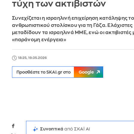
τύχη των ακτιβιστών
Συνεχίζεται η ισραηλινή επιχείρηση κατάληψης τ
ανθρωπιστικού στολίσκου για τη Γάζα. Ελάχιστε
μεταδίδουν τα ισραηλινά ΜΜΕ, ενώ οι ακτιβιστές 
«παράνομη ενέργεια»
18:25, 19.05.2026
Προσθέστε το SKAI.gr στο
Google
Συνοπτικά
από ΣΚΑΪ AI