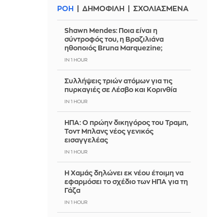
ΡΟΗ
ΔΗΜΟΦΙΛΗ
ΣΧΟΛΙΑΣΜΕΝΑ
Shawn Mendes: Ποια είναι η
σύντροφός του, η Βραζιλιάνα
ηθοποιός Bruna Marquezine;
IN 1 HOUR
Συλλήψεις τριών ατόμων για τις
πυρκαγιές σε Λέσβο και Κορινθία
IN 1 HOUR
ΗΠΑ: Ο πρώην δικηγόρος του Τραμπ,
Τοντ Μπλανς νέος γενικός
εισαγγελέας
IN 1 HOUR
Η Χαμάς δηλώνει εκ νέου έτοιμη να
εφαρμόσει το σχέδιο των ΗΠΑ για τη
Γάζα
IN 1 HOUR