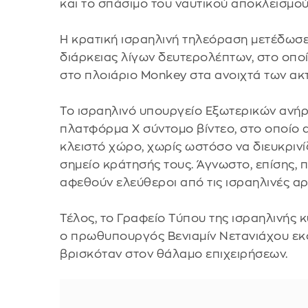
και το σπάσιμο του ναυτικού αποκλεισμού 
Η κρατική ισραηλινή τηλεόραση μετέδωσε
διάρκειας λίγων δευτερολέπτων, στο οπο
στο πλοιάριο Monkey στα ανοιχτά των ακτ
Το ισραηλινό υπουργείο Εξωτερικών ανήρ
πλατφόρμα Χ σύντομο βίντεο, στο οποίο α
κλειστό χώρο, χωρίς ωστόσο να διευκρινί
σημείο κράτησής τους. Άγνωστο, επίσης, 
αφεθούν ελεύθεροι από τις ισραηλινές α
Τέλος, το Γραφείο Τύπου της ισραηλινής 
ο πρωθυπουργός Βενιαμίν Νετανιάχου εκφ
βρισκόταν στον θάλαμο επιχειρήσεων.