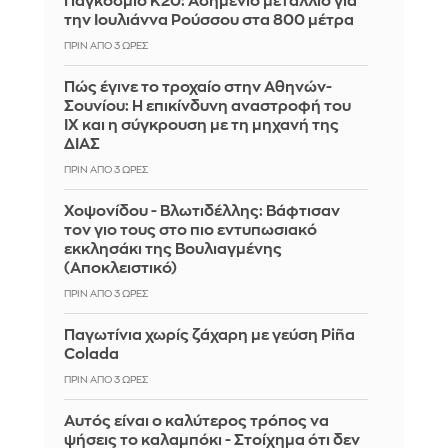
Παγκόσμιο Κ20: Ασημένιο μετάλλιο για
την Ιουλιάννα Ρούσσου στα 800 μέτρα
ΠΡΙΝ ΑΠΌ 3 ΏΡΕΣ
Πώς έγινε το τροχαίο στην Αθηνών-
Σουνίου: Η επικίνδυνη αναστροφή του
ΙΧ και η σύγκρουση με τη μηχανή της
ΔΙΑΣ
ΠΡΙΝ ΑΠΌ 3 ΏΡΕΣ
Χοψονίδου - Βλωτιδέλλης: Βάφτισαν
τον γιο τους στο πιο εντυπωσιακό
εκκλησάκι της Βουλιαγμένης
(Αποκλειστικό)
ΠΡΙΝ ΑΠΌ 3 ΏΡΕΣ
Παγωτίνια χωρίς ζάχαρη με γεύση Piña
Colada
ΠΡΙΝ ΑΠΌ 3 ΏΡΕΣ
Αυτός είναι ο καλύτερος τρόπος να
ψήσεις το καλαμπόκι - Στοίχημα ότι δεν