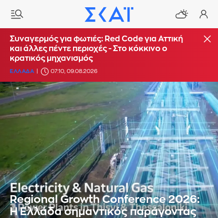
Συναγερμός για φωτιές: Red Code για Αττική
και άλλες πέντε περιοχές - Στο κόκκινο ο
κρατικός μηχανισμός
ΕΛΛΑΔΑ
07:10, 09.08.2026
Regional Growth Conference 2026:
Η Ελλάδα σημαντικός παράγοντας