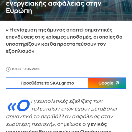
ενεργειακής ασφάλειας στην
Ευρώπη
«Η ενίσχυση της άμυνας απαιτεί σημαντικές
επενδύσεις στις κρίσιμες υποδομές, οι οποίες θα
υποστηρίξουν και θα προστατεύσουν τον
εξοπλισμό»
19:08, 19.05.2026
Προσθέστε το SKAI.gr στο
Google
«Ο
ι γεωπολιτικές εξελίξεις των
τελευταίων ετών έχουν μεταβάλει
σημαντικά το περιβάλλον ασφάλειας στην
ευρύτερη περιοχή»
, σημείωσε ο
γενικός
γραμματέας Εσωτερικών και Οργάνωσης