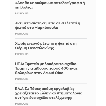
«Δεν θα υποκύψουμε σε τελεσίγραφα ή
επιβολές»
IN 2 HOURS
Αντιμετωπίστηκε μέσα σε 30 λεπτά η
φωτιά στο Μαρκόπουλο
IN 2 HOURS
Χωρίς ενεργό μέτωπο η φωτιά στη
Θέρμη Θεσσαλονίκης
IN 2 HOURS
ΗΠΑ: Εφετείο μπλοκάρει το σχέδιο
Τραμπ για αίθουσα χορού 400 εκατ.
δολαρίων στον Λευκό Οίκο
IN 2 HOURS
ΕΛ.Α.Σ.: Πόσες ακόμη εργολαβίες
χρειάζεται το Ελληνικό Κτηματολόγιο
αντί για ένα σχέδιο στελέχωσης;
IN 2 HOURS