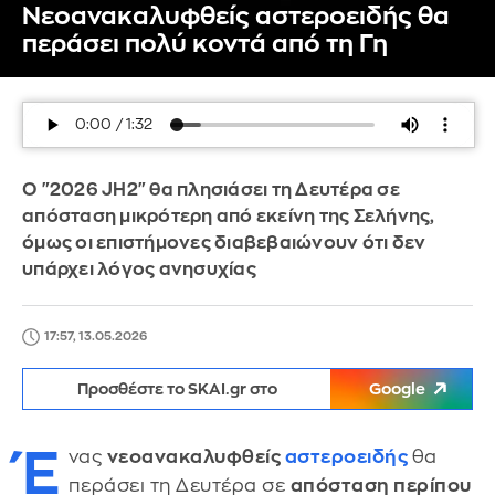
Νεοανακαλυφθείς αστεροειδής θα
περάσει πολύ κοντά από τη Γη
Ο "2026 JH2" θα πλησιάσει τη Δευτέρα σε
απόσταση μικρότερη από εκείνη της Σελήνης,
όμως οι επιστήμονες διαβεβαιώνουν ότι δεν
υπάρχει λόγος ανησυχίας
17:57, 13.05.2026
Προσθέστε το SKAI.gr στο
Google
Έ
νας
νεοανακαλυφθείς
αστεροειδής
θα
περάσει τη Δευτέρα σε
απόσταση περίπου