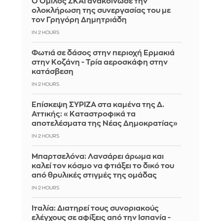
Ο Όμιλος ΣΚΑΪ ανακοίνωσε την
ολοκλήρωση της συνεργασίας του με
τον Γρηγόρη Δημητριάδη
IN 2 HOURS
Φωτιά σε δάσος στην περιοχή Ερμακιά
στην Κοζάνη - Τρία αεροσκάφη στην
κατάσβεση
IN 2 HOURS
Επίσκεψη ΣΥΡΙΖΑ στα καμένα της Δ.
Αττικής: «Καταστροφικά τα
αποτελέσματα της Νέας Δημοκρατίας»
IN 2 HOURS
Μπαρτσελόνα: Λανσάρει άρωμα και
καλεί τον κόσμο να φτιάξει το δικό του
από θρυλικές στιγμές της ομάδας
IN 2 HOURS
Ιταλία: Διατηρεί τους συνοριακούς
ελέγχους σε αφίξεις από την Ισπανία -