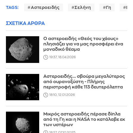
TAGS:
Αστεροειδής
Σελήνη
Γη
NA
ΣΧΕΤΙΚΑ ΑΡΘΡΑ
Ο αστεροειδής «Θεός του χάους»
πλησιάζει για να μας προσφέρει ένα
μοναδικό θέαμα
19:37, 18.04.2026
Αστεροειδής... σβούρα μεγαλύτερος
από ουρανοξύστη - Πλήρης
περιστροφή κάθε 113 δευτερόλεπτα
18:10, 12.01.2026
Μικρός αστεροειδής πέρασε δίπλα
από τη Γη και η NASA το κατάλαβε εκ
των υστέρων
18:27, 07.10.2025