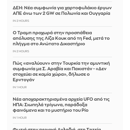
ΔΕΗ: Νέα συμφωνία για χαρτοφυλάκιο έργων
ΑΠΕ άνω των 2 GW σε Πολωνία και Ουγγαρία
IN 2 HOURS
Ο Τραμπ προχωρά στην προσπάθεια
απόλυσης της Λίζα Κουκ από τη Fed, μετά το
πλήγμα στο Ανώτατο Δικαστήριο
IN 2 HOURS
Πώς «αναλύουν» στην Τουρκία την αμυντική
συμφωνία με Σ. Αραβία και Πακιστάν - «Δεν
στοχεύει σε καμία χώρα», δήλωσε ο
Ερντογάν
IN 1 HOUR
Νέα αποχαρακτηρισμένα αρχεία UFO από τις
ΗΠΑ: Σιωπηλά τρίγωνα, παράδοξα
φαινόμενα και το μυστήριο του Ρίο
IN 1 HOUR
Φωτιά στην περιοχή Αχλαδιά, στη Σητεία