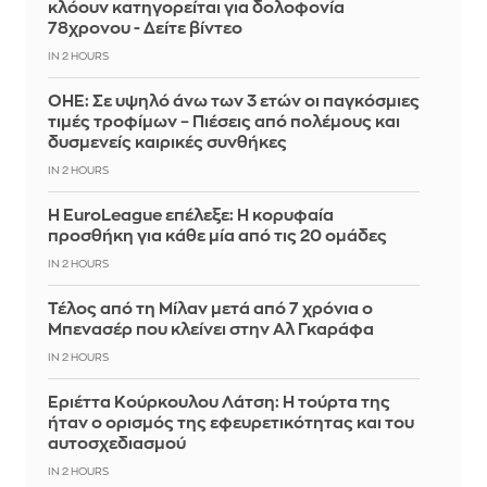
κλόουν κατηγορείται για δολοφονία
78χρονου - Δείτε βίντεο
IN 2 HOURS
ΟΗΕ: Σε υψηλό άνω των 3 ετών οι παγκόσμιες
τιμές τροφίμων – Πιέσεις από πολέμους και
δυσμενείς καιρικές συνθήκες
IN 2 HOURS
Η EuroLeague επέλεξε: Η κορυφαία
προσθήκη για κάθε μία από τις 20 ομάδες
IN 2 HOURS
Τέλος από τη Μίλαν μετά από 7 χρόνια ο
Μπενασέρ που κλείνει στην Αλ Γκαράφα
IN 2 HOURS
Εριέττα Κούρκουλου Λάτση: Η τούρτα της
ήταν ο ορισμός της εφευρετικότητας και του
αυτοσχεδιασμού
IN 2 HOURS