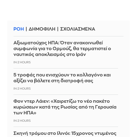
ΡΟΗ
ΔΗΜΟΦΙΛΗ
ΣΧΟΛΙΑΣΜΕΝΑ
Αξιωματούχος ΗΠΑ: Όταν ανακοινωθεί
συμφωνία για το Ορμούζ, θα τερματιστεί ο
ναυτικός αποκλεισμός στο Ιράν
IN 2 HOURS
5 τροφές που ενισχύουν το κολλαγόνο και
αξίζει να βάλετε στη διατροφή σας
IN 2 HOURS
Φον ντερ Λάιεν: «Χαιρετίζω το νέο πακέτο
κυρώσεων κατά της Ρωσίας από τη Γερουσία
των ΗΠΑ»
IN 2 HOURS
Σκηνή τρόμου στο Ιλινόι: 15χρονος ντυμένος